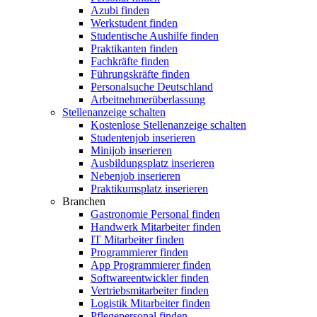
Azubi finden
Werkstudent finden
Studentische Aushilfe finden
Praktikanten finden
Fachkräfte finden
Führungskräfte finden
Personalsuche Deutschland
Arbeitnehmerüberlassung
Stellenanzeige schalten
Kostenlose Stellenanzeige schalten
Studentenjob inserieren
Minijob inserieren
Ausbildungsplatz inserieren
Nebenjob inserieren
Praktikumsplatz inserieren
Branchen
Gastronomie Personal finden
Handwerk Mitarbeiter finden
IT Mitarbeiter finden
Programmierer finden
App Programmierer finden
Softwareentwickler finden
Vertriebsmitarbeiter finden
Logistik Mitarbeiter finden
Pflegepersonal finden