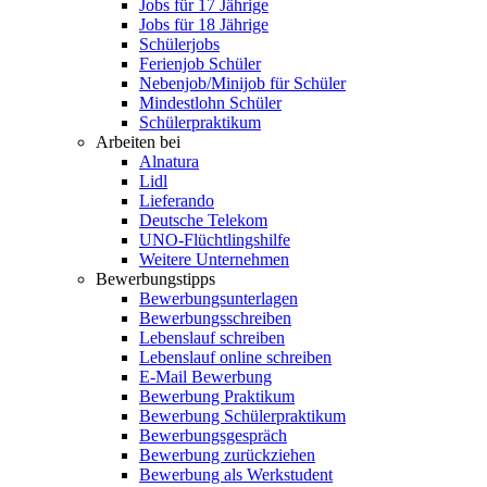
Jobs für 17 Jährige
Jobs für 18 Jährige
Schülerjobs
Ferienjob Schüler
Nebenjob/Minijob für Schüler
Mindestlohn Schüler
Schülerpraktikum
Arbeiten bei
Alnatura
Lidl
Lieferando
Deutsche Telekom
UNO-Flüchtlingshilfe
Weitere Unternehmen
Bewerbungstipps
Bewerbungsunterlagen
Bewerbungsschreiben
Lebenslauf schreiben
Lebenslauf online schreiben
E-Mail Bewerbung
Bewerbung Praktikum
Bewerbung Schülerpraktikum
Bewerbungsgespräch
Bewerbung zurückziehen
Bewerbung als Werkstudent