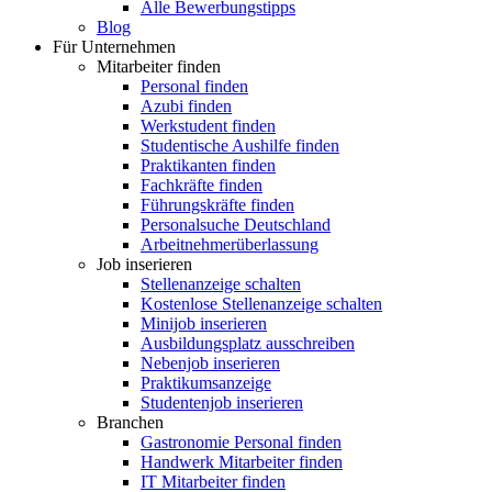
Alle Bewerbungstipps
Blog
Für Unternehmen
Mitarbeiter finden
Personal finden
Azubi finden
Werkstudent finden
Studentische Aushilfe finden
Praktikanten finden
Fachkräfte finden
Führungskräfte finden
Personalsuche Deutschland
Arbeitnehmerüberlassung
Job inserieren
Stellenanzeige schalten
Kostenlose Stellenanzeige schalten
Minijob inserieren
Ausbildungsplatz ausschreiben
Nebenjob inserieren
Praktikumsanzeige
Studentenjob inserieren
Branchen
Gastronomie Personal finden
Handwerk Mitarbeiter finden
IT Mitarbeiter finden