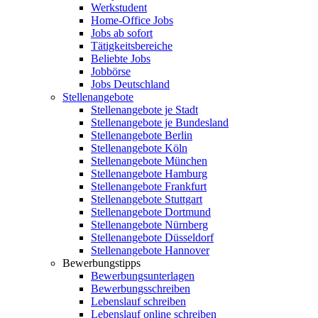
Werkstudent
Home-Office Jobs
Jobs ab sofort
Tätigkeitsbereiche
Beliebte Jobs
Jobbörse
Jobs Deutschland
Stellenangebote
Stellenangebote je Stadt
Stellenangebote je Bundesland
Stellenangebote Berlin
Stellenangebote Köln
Stellenangebote München
Stellenangebote Hamburg
Stellenangebote Frankfurt
Stellenangebote Stuttgart
Stellenangebote Dortmund
Stellenangebote Nürnberg
Stellenangebote Düsseldorf
Stellenangebote Hannover
Bewerbungstipps
Bewerbungsunterlagen
Bewerbungsschreiben
Lebenslauf schreiben
Lebenslauf online schreiben