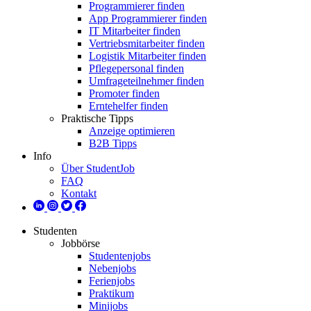
Programmierer finden
App Programmierer finden
IT Mitarbeiter finden
Vertriebsmitarbeiter finden
Logistik Mitarbeiter finden
Pflegepersonal finden
Umfrageteilnehmer finden
Promoter finden
Erntehelfer finden
Praktische Tipps
Anzeige optimieren
B2B Tipps
Info
Über StudentJob
FAQ
Kontakt
Studenten
Jobbörse
Studentenjobs
Nebenjobs
Ferienjobs
Praktikum
Minijobs