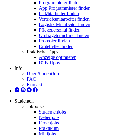
Programmierer finden
App Programmierer finden
IT Mitarbeiter finden
Vertriebsmitarbeiter finden
Logistik Mitarbeiter finden
Pflegepersonal finden
Umfrageteilnehmer finden
Promoter finden
Erntehelfer finden
Praktische Tipps
Anzeige optimieren
B2B Tipps
Info
Über StudentJob
FAQ
Kontakt
Studenten
Jobbörse
Studentenjobs
Nebenjobs
Ferienjobs
Praktikum
Minijobs