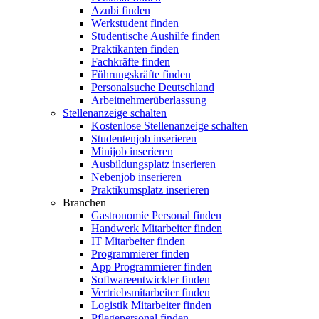
Azubi finden
Werkstudent finden
Studentische Aushilfe finden
Praktikanten finden
Fachkräfte finden
Führungskräfte finden
Personalsuche Deutschland
Arbeitnehmerüberlassung
Stellenanzeige schalten
Kostenlose Stellenanzeige schalten
Studentenjob inserieren
Minijob inserieren
Ausbildungsplatz inserieren
Nebenjob inserieren
Praktikumsplatz inserieren
Branchen
Gastronomie Personal finden
Handwerk Mitarbeiter finden
IT Mitarbeiter finden
Programmierer finden
App Programmierer finden
Softwareentwickler finden
Vertriebsmitarbeiter finden
Logistik Mitarbeiter finden
Pflegepersonal finden