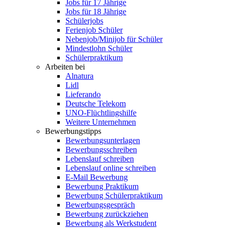
Jobs für 17 Jährige
Jobs für 18 Jährige
Schülerjobs
Ferienjob Schüler
Nebenjob/Minijob für Schüler
Mindestlohn Schüler
Schülerpraktikum
Arbeiten bei
Alnatura
Lidl
Lieferando
Deutsche Telekom
UNO-Flüchtlingshilfe
Weitere Unternehmen
Bewerbungstipps
Bewerbungsunterlagen
Bewerbungsschreiben
Lebenslauf schreiben
Lebenslauf online schreiben
E-Mail Bewerbung
Bewerbung Praktikum
Bewerbung Schülerpraktikum
Bewerbungsgespräch
Bewerbung zurückziehen
Bewerbung als Werkstudent