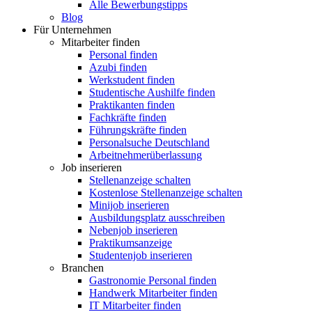
Alle Bewerbungstipps
Blog
Für Unternehmen
Mitarbeiter finden
Personal finden
Azubi finden
Werkstudent finden
Studentische Aushilfe finden
Praktikanten finden
Fachkräfte finden
Führungskräfte finden
Personalsuche Deutschland
Arbeitnehmerüberlassung
Job inserieren
Stellenanzeige schalten
Kostenlose Stellenanzeige schalten
Minijob inserieren
Ausbildungsplatz ausschreiben
Nebenjob inserieren
Praktikumsanzeige
Studentenjob inserieren
Branchen
Gastronomie Personal finden
Handwerk Mitarbeiter finden
IT Mitarbeiter finden