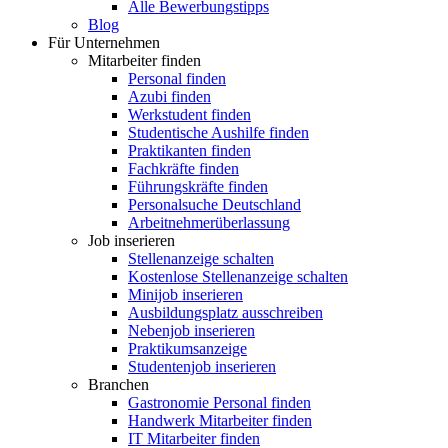
Alle Bewerbungstipps
Blog
Für Unternehmen
Mitarbeiter finden
Personal finden
Azubi finden
Werkstudent finden
Studentische Aushilfe finden
Praktikanten finden
Fachkräfte finden
Führungskräfte finden
Personalsuche Deutschland
Arbeitnehmerüberlassung
Job inserieren
Stellenanzeige schalten
Kostenlose Stellenanzeige schalten
Minijob inserieren
Ausbildungsplatz ausschreiben
Nebenjob inserieren
Praktikumsanzeige
Studentenjob inserieren
Branchen
Gastronomie Personal finden
Handwerk Mitarbeiter finden
IT Mitarbeiter finden