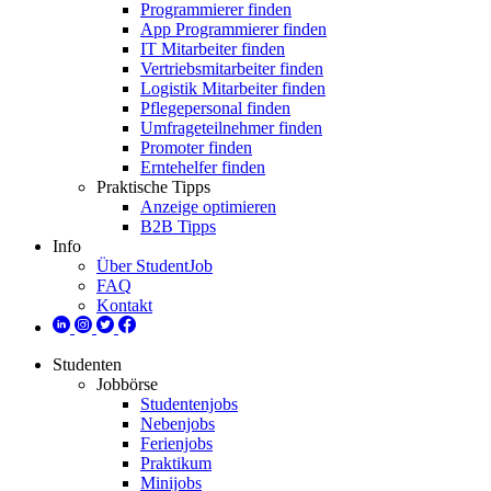
Programmierer finden
App Programmierer finden
IT Mitarbeiter finden
Vertriebsmitarbeiter finden
Logistik Mitarbeiter finden
Pflegepersonal finden
Umfrageteilnehmer finden
Promoter finden
Erntehelfer finden
Praktische Tipps
Anzeige optimieren
B2B Tipps
Info
Über StudentJob
FAQ
Kontakt
Studenten
Jobbörse
Studentenjobs
Nebenjobs
Ferienjobs
Praktikum
Minijobs