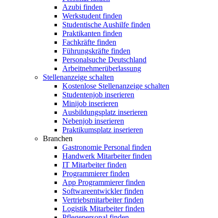
Azubi finden
Werkstudent finden
Studentische Aushilfe finden
Praktikanten finden
Fachkräfte finden
Führungskräfte finden
Personalsuche Deutschland
Arbeitnehmerüberlassung
Stellenanzeige schalten
Kostenlose Stellenanzeige schalten
Studentenjob inserieren
Minijob inserieren
Ausbildungsplatz inserieren
Nebenjob inserieren
Praktikumsplatz inserieren
Branchen
Gastronomie Personal finden
Handwerk Mitarbeiter finden
IT Mitarbeiter finden
Programmierer finden
App Programmierer finden
Softwareentwickler finden
Vertriebsmitarbeiter finden
Logistik Mitarbeiter finden
Pflegepersonal finden