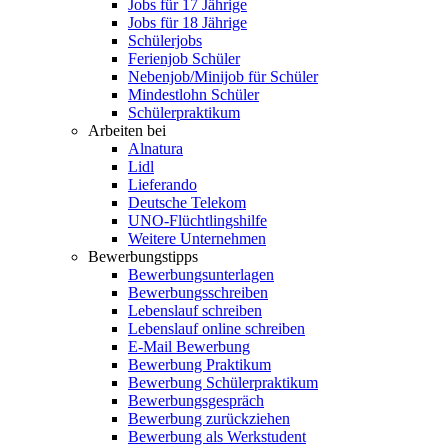
Jobs für 17 Jährige
Jobs für 18 Jährige
Schülerjobs
Ferienjob Schüler
Nebenjob/Minijob für Schüler
Mindestlohn Schüler
Schülerpraktikum
Arbeiten bei
Alnatura
Lidl
Lieferando
Deutsche Telekom
UNO-Flüchtlingshilfe
Weitere Unternehmen
Bewerbungstipps
Bewerbungsunterlagen
Bewerbungsschreiben
Lebenslauf schreiben
Lebenslauf online schreiben
E-Mail Bewerbung
Bewerbung Praktikum
Bewerbung Schülerpraktikum
Bewerbungsgespräch
Bewerbung zurückziehen
Bewerbung als Werkstudent