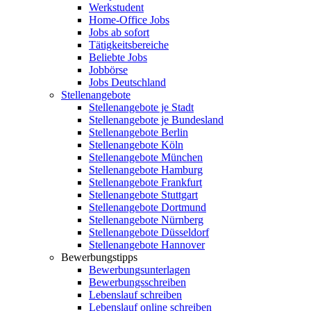
Werkstudent
Home-Office Jobs
Jobs ab sofort
Tätigkeitsbereiche
Beliebte Jobs
Jobbörse
Jobs Deutschland
Stellenangebote
Stellenangebote je Stadt
Stellenangebote je Bundesland
Stellenangebote Berlin
Stellenangebote Köln
Stellenangebote München
Stellenangebote Hamburg
Stellenangebote Frankfurt
Stellenangebote Stuttgart
Stellenangebote Dortmund
Stellenangebote Nürnberg
Stellenangebote Düsseldorf
Stellenangebote Hannover
Bewerbungstipps
Bewerbungsunterlagen
Bewerbungsschreiben
Lebenslauf schreiben
Lebenslauf online schreiben