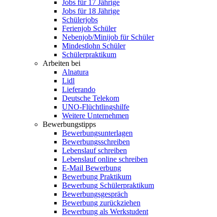
Jobs für 17 Jährige
Jobs für 18 Jährige
Schülerjobs
Ferienjob Schüler
Nebenjob/Minijob für Schüler
Mindestlohn Schüler
Schülerpraktikum
Arbeiten bei
Alnatura
Lidl
Lieferando
Deutsche Telekom
UNO-Flüchtlingshilfe
Weitere Unternehmen
Bewerbungstipps
Bewerbungsunterlagen
Bewerbungsschreiben
Lebenslauf schreiben
Lebenslauf online schreiben
E-Mail Bewerbung
Bewerbung Praktikum
Bewerbung Schülerpraktikum
Bewerbungsgespräch
Bewerbung zurückziehen
Bewerbung als Werkstudent