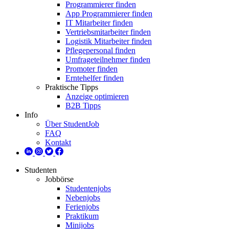
Programmierer finden
App Programmierer finden
IT Mitarbeiter finden
Vertriebsmitarbeiter finden
Logistik Mitarbeiter finden
Pflegepersonal finden
Umfrageteilnehmer finden
Promoter finden
Erntehelfer finden
Praktische Tipps
Anzeige optimieren
B2B Tipps
Info
Über StudentJob
FAQ
Kontakt
Studenten
Jobbörse
Studentenjobs
Nebenjobs
Ferienjobs
Praktikum
Minijobs