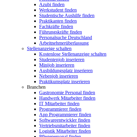
Azubi finden
Werkstudent finden
Studentische Aushilfe finden
Praktikanten finden
Fachkräfte finden
Führungskräfte finden
Personalsuche Deutschland
Arbeitnehmerüberlassung
Stellenanzeige schalten
Kostenlose Stellenanzeige schalten
Studentenjob inserieren
Minijob inserieren
Ausbildungsplatz inserieren
Nebenjob inserieren
Praktikumsplatz inserieren
Branchen
Gastronomie Personal finden
Handwerk Mitarbeiter finden
IT Mitarbeiter finden
Programmierer finden
App Programmierer finden
Softwareentwickler finden
Vertriebsmitarbeiter finden
Logistik Mitarbeiter finden
Pflegepersonal finden