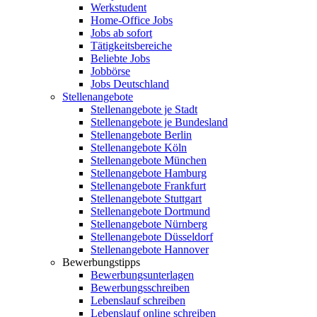
Werkstudent
Home-Office Jobs
Jobs ab sofort
Tätigkeitsbereiche
Beliebte Jobs
Jobbörse
Jobs Deutschland
Stellenangebote
Stellenangebote je Stadt
Stellenangebote je Bundesland
Stellenangebote Berlin
Stellenangebote Köln
Stellenangebote München
Stellenangebote Hamburg
Stellenangebote Frankfurt
Stellenangebote Stuttgart
Stellenangebote Dortmund
Stellenangebote Nürnberg
Stellenangebote Düsseldorf
Stellenangebote Hannover
Bewerbungstipps
Bewerbungsunterlagen
Bewerbungsschreiben
Lebenslauf schreiben
Lebenslauf online schreiben