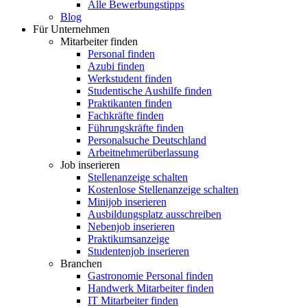
Alle Bewerbungstipps
Blog
Für Unternehmen
Mitarbeiter finden
Personal finden
Azubi finden
Werkstudent finden
Studentische Aushilfe finden
Praktikanten finden
Fachkräfte finden
Führungskräfte finden
Personalsuche Deutschland
Arbeitnehmerüberlassung
Job inserieren
Stellenanzeige schalten
Kostenlose Stellenanzeige schalten
Minijob inserieren
Ausbildungsplatz ausschreiben
Nebenjob inserieren
Praktikumsanzeige
Studentenjob inserieren
Branchen
Gastronomie Personal finden
Handwerk Mitarbeiter finden
IT Mitarbeiter finden