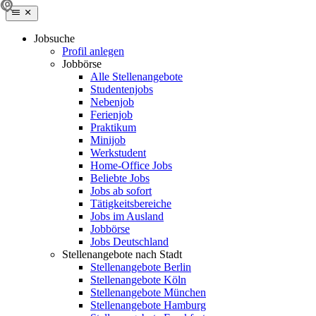
Jobsuche
Profil anlegen
Jobbörse
Alle Stellenangebote
Studentenjobs
Nebenjob
Ferienjob
Praktikum
Minijob
Werkstudent
Home-Office Jobs
Beliebte Jobs
Jobs ab sofort
Tätigkeitsbereiche
Jobs im Ausland
Jobbörse
Jobs Deutschland
Stellenangebote nach Stadt
Stellenangebote Berlin
Stellenangebote Köln
Stellenangebote München
Stellenangebote Hamburg