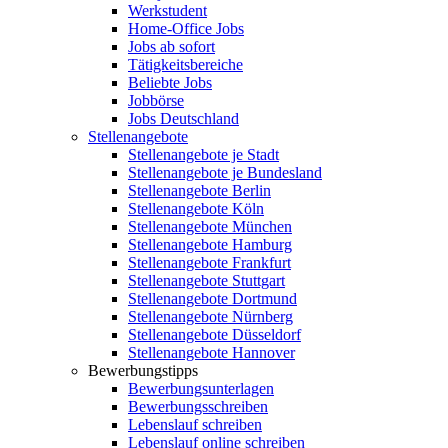
Werkstudent
Home-Office Jobs
Jobs ab sofort
Tätigkeitsbereiche
Beliebte Jobs
Jobbörse
Jobs Deutschland
Stellenangebote
Stellenangebote je Stadt
Stellenangebote je Bundesland
Stellenangebote Berlin
Stellenangebote Köln
Stellenangebote München
Stellenangebote Hamburg
Stellenangebote Frankfurt
Stellenangebote Stuttgart
Stellenangebote Dortmund
Stellenangebote Nürnberg
Stellenangebote Düsseldorf
Stellenangebote Hannover
Bewerbungstipps
Bewerbungsunterlagen
Bewerbungsschreiben
Lebenslauf schreiben
Lebenslauf online schreiben