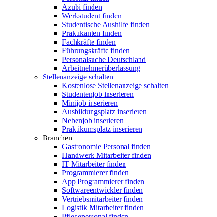
Azubi finden
Werkstudent finden
Studentische Aushilfe finden
Praktikanten finden
Fachkräfte finden
Führungskräfte finden
Personalsuche Deutschland
Arbeitnehmerüberlassung
Stellenanzeige schalten
Kostenlose Stellenanzeige schalten
Studentenjob inserieren
Minijob inserieren
Ausbildungsplatz inserieren
Nebenjob inserieren
Praktikumsplatz inserieren
Branchen
Gastronomie Personal finden
Handwerk Mitarbeiter finden
IT Mitarbeiter finden
Programmierer finden
App Programmierer finden
Softwareentwickler finden
Vertriebsmitarbeiter finden
Logistik Mitarbeiter finden
Pflegepersonal finden