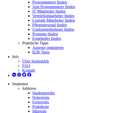
Programmierer finden
App Programmierer finden
IT Mitarbeiter finden
Vertriebsmitarbeiter finden
Logistik Mitarbeiter finden
Pflegepersonal finden
Umfrageteilnehmer finden
Promoter finden
Erntehelfer finden
Praktische Tipps
Anzeige optimieren
B2B Tipps
Info
Über StudentJob
FAQ
Kontakt
Studenten
Jobbörse
Studentenjobs
Nebenjobs
Ferienjobs
Praktikum
Minijobs