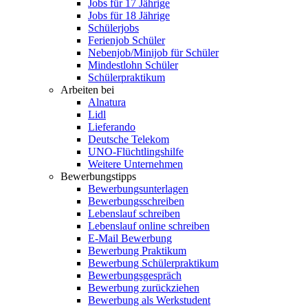
Jobs für 17 Jährige
Jobs für 18 Jährige
Schülerjobs
Ferienjob Schüler
Nebenjob/Minijob für Schüler
Mindestlohn Schüler
Schülerpraktikum
Arbeiten bei
Alnatura
Lidl
Lieferando
Deutsche Telekom
UNO-Flüchtlingshilfe
Weitere Unternehmen
Bewerbungstipps
Bewerbungsunterlagen
Bewerbungsschreiben
Lebenslauf schreiben
Lebenslauf online schreiben
E-Mail Bewerbung
Bewerbung Praktikum
Bewerbung Schülerpraktikum
Bewerbungsgespräch
Bewerbung zurückziehen
Bewerbung als Werkstudent