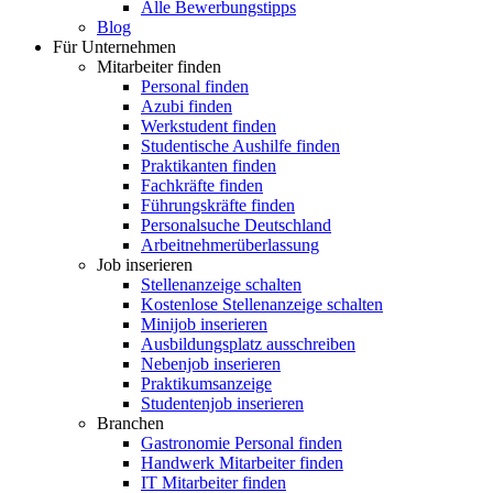
Alle Bewerbungstipps
Blog
Für Unternehmen
Mitarbeiter finden
Personal finden
Azubi finden
Werkstudent finden
Studentische Aushilfe finden
Praktikanten finden
Fachkräfte finden
Führungskräfte finden
Personalsuche Deutschland
Arbeitnehmerüberlassung
Job inserieren
Stellenanzeige schalten
Kostenlose Stellenanzeige schalten
Minijob inserieren
Ausbildungsplatz ausschreiben
Nebenjob inserieren
Praktikumsanzeige
Studentenjob inserieren
Branchen
Gastronomie Personal finden
Handwerk Mitarbeiter finden
IT Mitarbeiter finden