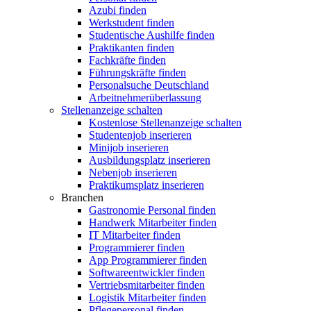
Azubi finden
Werkstudent finden
Studentische Aushilfe finden
Praktikanten finden
Fachkräfte finden
Führungskräfte finden
Personalsuche Deutschland
Arbeitnehmerüberlassung
Stellenanzeige schalten
Kostenlose Stellenanzeige schalten
Studentenjob inserieren
Minijob inserieren
Ausbildungsplatz inserieren
Nebenjob inserieren
Praktikumsplatz inserieren
Branchen
Gastronomie Personal finden
Handwerk Mitarbeiter finden
IT Mitarbeiter finden
Programmierer finden
App Programmierer finden
Softwareentwickler finden
Vertriebsmitarbeiter finden
Logistik Mitarbeiter finden
Pflegepersonal finden