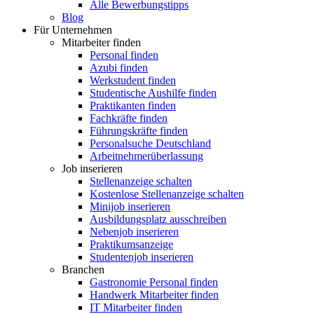
Alle Bewerbungstipps
Blog
Für Unternehmen
Mitarbeiter finden
Personal finden
Azubi finden
Werkstudent finden
Studentische Aushilfe finden
Praktikanten finden
Fachkräfte finden
Führungskräfte finden
Personalsuche Deutschland
Arbeitnehmerüberlassung
Job inserieren
Stellenanzeige schalten
Kostenlose Stellenanzeige schalten
Minijob inserieren
Ausbildungsplatz ausschreiben
Nebenjob inserieren
Praktikumsanzeige
Studentenjob inserieren
Branchen
Gastronomie Personal finden
Handwerk Mitarbeiter finden
IT Mitarbeiter finden