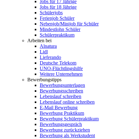
Jobs für 17 Jährige
Jobs für 18 Jährige
Schülerjobs
Ferienjob Schüler
Nebenjob/Minijob für Schüler
Mindestlohn Schüler
Schülerpraktikum
Arbeiten bei
Alnatura
Lidl
Lieferando
Deutsche Telekom
UNO-Flüchtlingshilfe
Weitere Unternehmen
Bewerbungstipps
Bewerbungsunterlagen
Bewerbungsschreiben
Lebenslauf schreiben
Lebenslauf online schreiben
E-Mail Bewerbung
Bewerbung Praktikum
Bewerbung Schülerpraktikum
Bewerbungsgespräch
Bewerbung zurückziehen
Bewerbung als Werkstudent