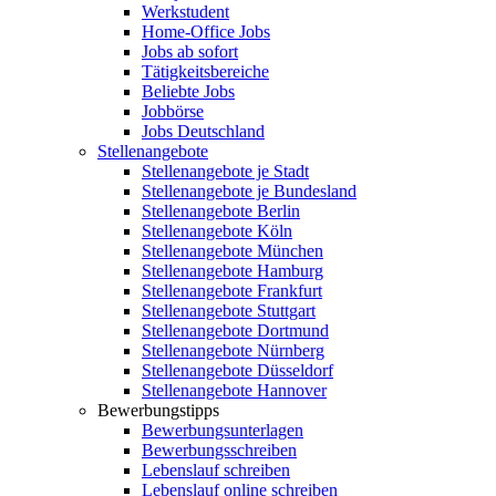
Werkstudent
Home-Office Jobs
Jobs ab sofort
Tätigkeitsbereiche
Beliebte Jobs
Jobbörse
Jobs Deutschland
Stellenangebote
Stellenangebote je Stadt
Stellenangebote je Bundesland
Stellenangebote Berlin
Stellenangebote Köln
Stellenangebote München
Stellenangebote Hamburg
Stellenangebote Frankfurt
Stellenangebote Stuttgart
Stellenangebote Dortmund
Stellenangebote Nürnberg
Stellenangebote Düsseldorf
Stellenangebote Hannover
Bewerbungstipps
Bewerbungsunterlagen
Bewerbungsschreiben
Lebenslauf schreiben
Lebenslauf online schreiben