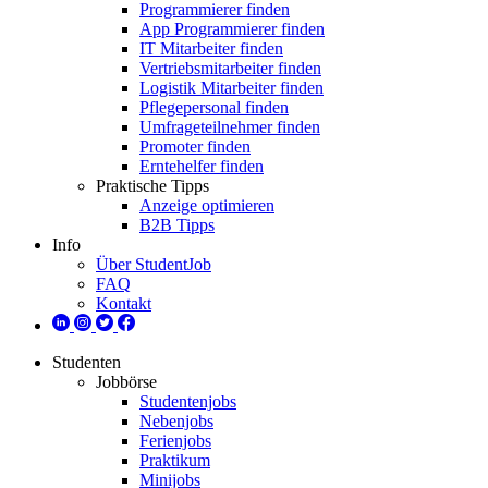
Programmierer finden
App Programmierer finden
IT Mitarbeiter finden
Vertriebsmitarbeiter finden
Logistik Mitarbeiter finden
Pflegepersonal finden
Umfrageteilnehmer finden
Promoter finden
Erntehelfer finden
Praktische Tipps
Anzeige optimieren
B2B Tipps
Info
Über StudentJob
FAQ
Kontakt
Studenten
Jobbörse
Studentenjobs
Nebenjobs
Ferienjobs
Praktikum
Minijobs