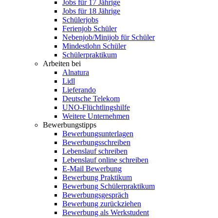
Jobs für 17 Jährige
Jobs für 18 Jährige
Schülerjobs
Ferienjob Schüler
Nebenjob/Minijob für Schüler
Mindestlohn Schüler
Schülerpraktikum
Arbeiten bei
Alnatura
Lidl
Lieferando
Deutsche Telekom
UNO-Flüchtlingshilfe
Weitere Unternehmen
Bewerbungstipps
Bewerbungsunterlagen
Bewerbungsschreiben
Lebenslauf schreiben
Lebenslauf online schreiben
E-Mail Bewerbung
Bewerbung Praktikum
Bewerbung Schülerpraktikum
Bewerbungsgespräch
Bewerbung zurückziehen
Bewerbung als Werkstudent