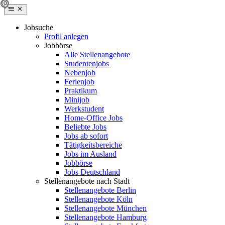
Jobsuche
Profil anlegen
Jobbörse
Alle Stellenangebote
Studentenjobs
Nebenjob
Ferienjob
Praktikum
Minijob
Werkstudent
Home-Office Jobs
Beliebte Jobs
Jobs ab sofort
Tätigkeitsbereiche
Jobs im Ausland
Jobbörse
Jobs Deutschland
Stellenangebote nach Stadt
Stellenangebote Berlin
Stellenangebote Köln
Stellenangebote München
Stellenangebote Hamburg