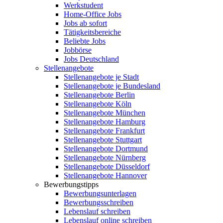
Werkstudent
Home-Office Jobs
Jobs ab sofort
Tätigkeitsbereiche
Beliebte Jobs
Jobbörse
Jobs Deutschland
Stellenangebote
Stellenangebote je Stadt
Stellenangebote je Bundesland
Stellenangebote Berlin
Stellenangebote Köln
Stellenangebote München
Stellenangebote Hamburg
Stellenangebote Frankfurt
Stellenangebote Stuttgart
Stellenangebote Dortmund
Stellenangebote Nürnberg
Stellenangebote Düsseldorf
Stellenangebote Hannover
Bewerbungstipps
Bewerbungsunterlagen
Bewerbungsschreiben
Lebenslauf schreiben
Lebenslauf online schreiben