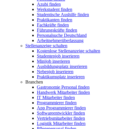
Azubi finden
Werkstudent finden
Studentische Aushilfe finden
Praktikanten finden
Fachkräfte finden
Führungskräfte finden
Personalsuche Deutschland
Arbeitnehmerüberlassung
Stellenanzeige schalten
Kostenlose Stellenanzeige schalten
Studentenjob inserieren
Minijob inserieren
Ausbildungsplatz inserieren
Nebenjob inserieren
Praktikumsplatz inserieren
Branchen
Gastronomie Personal finden
Handwerk Mitarbeiter finden
IT Mitarbeiter finden
Programmierer finden
App Programmierer finden
Softwareentwickler finden
Vertriebsmitarbeiter finden
Logistik Mitarbeiter finden
Pflegepersonal finden