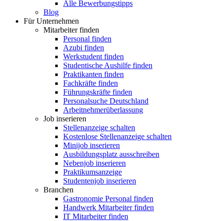
Alle Bewerbungstipps
Blog
Für Unternehmen
Mitarbeiter finden
Personal finden
Azubi finden
Werkstudent finden
Studentische Aushilfe finden
Praktikanten finden
Fachkräfte finden
Führungskräfte finden
Personalsuche Deutschland
Arbeitnehmerüberlassung
Job inserieren
Stellenanzeige schalten
Kostenlose Stellenanzeige schalten
Minijob inserieren
Ausbildungsplatz ausschreiben
Nebenjob inserieren
Praktikumsanzeige
Studentenjob inserieren
Branchen
Gastronomie Personal finden
Handwerk Mitarbeiter finden
IT Mitarbeiter finden