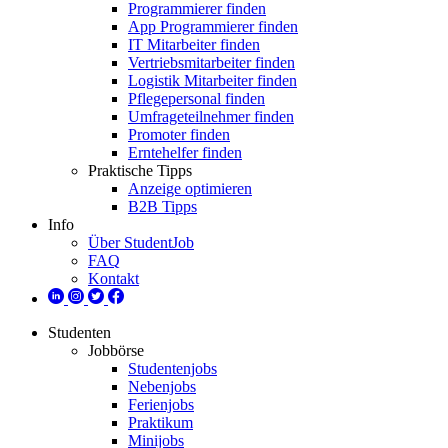
Programmierer finden
App Programmierer finden
IT Mitarbeiter finden
Vertriebsmitarbeiter finden
Logistik Mitarbeiter finden
Pflegepersonal finden
Umfrageteilnehmer finden
Promoter finden
Erntehelfer finden
Praktische Tipps
Anzeige optimieren
B2B Tipps
Info
Über StudentJob
FAQ
Kontakt
Studenten
Jobbörse
Studentenjobs
Nebenjobs
Ferienjobs
Praktikum
Minijobs