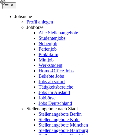
Jobsuche
Profil anlegen
Jobbörse
Alle Stellenangebote
Studentenjobs
Nebenjob
Ferienjob
Praktikum
Minijob
Werkstudent
Home-Office Jobs
Beliebte Jobs
Jobs ab sofort
Tätigkeitsbereiche
Jobs im Ausland
Jobbörse
Jobs Deutschland
Stellenangebote nach Stadt
Stellenangebote Berlin
Stellenangebote Köln
Stellenangebote München
Stellenangebote Hamburg