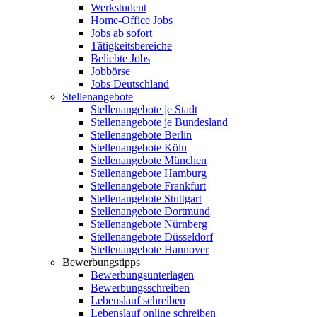
Werkstudent
Home-Office Jobs
Jobs ab sofort
Tätigkeitsbereiche
Beliebte Jobs
Jobbörse
Jobs Deutschland
Stellenangebote
Stellenangebote je Stadt
Stellenangebote je Bundesland
Stellenangebote Berlin
Stellenangebote Köln
Stellenangebote München
Stellenangebote Hamburg
Stellenangebote Frankfurt
Stellenangebote Stuttgart
Stellenangebote Dortmund
Stellenangebote Nürnberg
Stellenangebote Düsseldorf
Stellenangebote Hannover
Bewerbungstipps
Bewerbungsunterlagen
Bewerbungsschreiben
Lebenslauf schreiben
Lebenslauf online schreiben