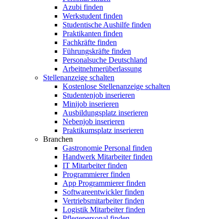
Azubi finden
Werkstudent finden
Studentische Aushilfe finden
Praktikanten finden
Fachkräfte finden
Führungskräfte finden
Personalsuche Deutschland
Arbeitnehmerüberlassung
Stellenanzeige schalten
Kostenlose Stellenanzeige schalten
Studentenjob inserieren
Minijob inserieren
Ausbildungsplatz inserieren
Nebenjob inserieren
Praktikumsplatz inserieren
Branchen
Gastronomie Personal finden
Handwerk Mitarbeiter finden
IT Mitarbeiter finden
Programmierer finden
App Programmierer finden
Softwareentwickler finden
Vertriebsmitarbeiter finden
Logistik Mitarbeiter finden
Pflegepersonal finden