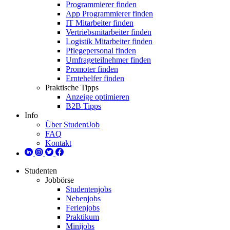
Programmierer finden
App Programmierer finden
IT Mitarbeiter finden
Vertriebsmitarbeiter finden
Logistik Mitarbeiter finden
Pflegepersonal finden
Umfrageteilnehmer finden
Promoter finden
Erntehelfer finden
Praktische Tipps
Anzeige optimieren
B2B Tipps
Info
Über StudentJob
FAQ
Kontakt
Studenten
Jobbörse
Studentenjobs
Nebenjobs
Ferienjobs
Praktikum
Minijobs