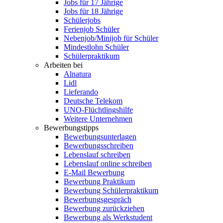
Jobs für 17 Jährige
Jobs für 18 Jährige
Schülerjobs
Ferienjob Schüler
Nebenjob/Minijob für Schüler
Mindestlohn Schüler
Schülerpraktikum
Arbeiten bei
Alnatura
Lidl
Lieferando
Deutsche Telekom
UNO-Flüchtlingshilfe
Weitere Unternehmen
Bewerbungstipps
Bewerbungsunterlagen
Bewerbungsschreiben
Lebenslauf schreiben
Lebenslauf online schreiben
E-Mail Bewerbung
Bewerbung Praktikum
Bewerbung Schülerpraktikum
Bewerbungsgespräch
Bewerbung zurückziehen
Bewerbung als Werkstudent