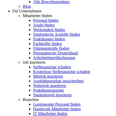
Alle Bewerbungstipps
Blog
Für Unternehmen
Mitarbeiter finden
Personal finden
Azubi finden
Werkstudent finden
Studentische Aushilfe finden
Praktikanten finden
Fachkräfte finden
Führungskräfte finden
Personalsuche Deutschland
Arbeitnehmerüberlassung
Job inserieren
Stellenanzeige schalten
Kostenlose Stellenanzeige schalten
Minijob inserieren
Ausbildungsplatz ausschreiben
Nebenjob inserieren
Praktikumsanzeige
Studentenjob inserieren
Branchen
Gastronomie Personal finden
Handwerk Mitarbeiter finden
IT Mitarbeiter finden