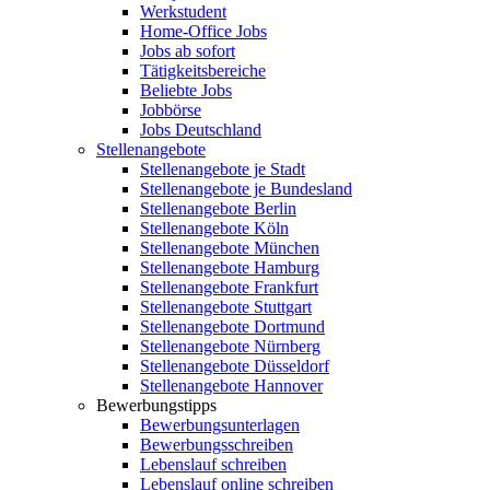
Werkstudent
Home-Office Jobs
Jobs ab sofort
Tätigkeitsbereiche
Beliebte Jobs
Jobbörse
Jobs Deutschland
Stellenangebote
Stellenangebote je Stadt
Stellenangebote je Bundesland
Stellenangebote Berlin
Stellenangebote Köln
Stellenangebote München
Stellenangebote Hamburg
Stellenangebote Frankfurt
Stellenangebote Stuttgart
Stellenangebote Dortmund
Stellenangebote Nürnberg
Stellenangebote Düsseldorf
Stellenangebote Hannover
Bewerbungstipps
Bewerbungsunterlagen
Bewerbungsschreiben
Lebenslauf schreiben
Lebenslauf online schreiben