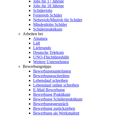
Jobs für 17 Jährige
Jobs für 18 Jährige
Schülerjobs
Ferienjob Schüler
Nebenjob/Minijob für Schüler
Mindestlohn Schüler
Schülerpraktikum
Arbeiten bei
Alnatura
Lidl
Lieferando
Deutsche Telekom
UNO-Flüchtlingshilfe
Weitere Unternehmen
Bewerbungstipps
Bewerbungsunterlagen
Bewerbungsschreiben
Lebenslauf schreiben
Lebenslauf online schreiben
E-Mail Bewerbung
Bewerbung Praktikum
Bewerbung Schülerpraktikum
Bewerbungsgespräch
Bewerbung zurückziehen
Bewerbung als Werkstudent