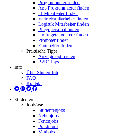
Programmierer finden
App Programmierer finden
IT Mitarbeiter finden
Vertriebsmitarbeiter finden
Logistik Mitarbeiter finden
Pflegepersonal finden
Umfrageteilnehmer finden
Promoter finden
Erntehelfer finden
Praktische Tipps
Anzeige optimieren
B2B Tipps
Info
Über StudentJob
FAQ
Kontakt
Studenten
Jobbörse
Studentenjobs
Nebenjobs
Ferienjobs
Praktikum
Minijobs