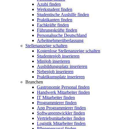
Azubi finden
Werkstudent finden
Studentische Aushilfe finden
Praktikanten finden
Fachkräfte finden
Führungskräfte finden
Personalsuche Deutschland
Arbeitnehmerüberlassung
Stellenanzeige schalten
Kostenlose Stellenanzeige schalten
Studentenjob inserieren
Minijob inserieren
Ausbildungsplatz inserieren
Nebenjob inserieren
Praktikumsplatz inserieren
Branchen
Gastronomie Personal finden
Handwerk Mitarbeiter finden
IT Mitarbeiter finden
Programmierer finden
App Programmierer finden
Softwareentwickler finden
Vertriebsmitarbeiter finden
Logistik Mitarbeiter finden
Pflegepersonal finden