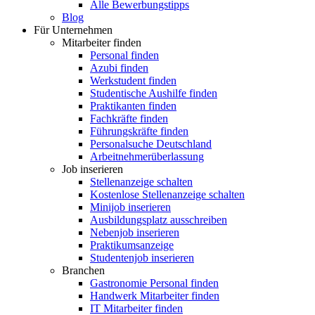
Alle Bewerbungstipps
Blog
Für Unternehmen
Mitarbeiter finden
Personal finden
Azubi finden
Werkstudent finden
Studentische Aushilfe finden
Praktikanten finden
Fachkräfte finden
Führungskräfte finden
Personalsuche Deutschland
Arbeitnehmerüberlassung
Job inserieren
Stellenanzeige schalten
Kostenlose Stellenanzeige schalten
Minijob inserieren
Ausbildungsplatz ausschreiben
Nebenjob inserieren
Praktikumsanzeige
Studentenjob inserieren
Branchen
Gastronomie Personal finden
Handwerk Mitarbeiter finden
IT Mitarbeiter finden