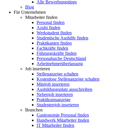
Alle Bewerbungstipps
Blog
Für Unternehmen
Mitarbeiter finden
Personal finden
Azubi finden
Werkstudent finden
Studentische Aushilfe finden
Praktikanten finden
Fachkräfte finden
Führungskräfte finden
Personalsuche Deutschland
Arbeitnehmerüberlassung
Job inserieren
Stellenanzeige schalten
Kostenlose Stellenanzeige schalten
Minijob inserieren
Ausbildungsplatz ausschreiben
Nebenjob inserieren
Praktikumsanzeige
Studentenjob inserieren
Branchen
Gastronomie Personal finden
Handwerk Mitarbeiter finden
IT Mitarbeiter finden