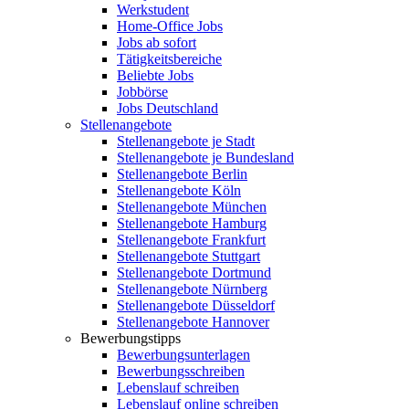
Werkstudent
Home-Office Jobs
Jobs ab sofort
Tätigkeitsbereiche
Beliebte Jobs
Jobbörse
Jobs Deutschland
Stellenangebote
Stellenangebote je Stadt
Stellenangebote je Bundesland
Stellenangebote Berlin
Stellenangebote Köln
Stellenangebote München
Stellenangebote Hamburg
Stellenangebote Frankfurt
Stellenangebote Stuttgart
Stellenangebote Dortmund
Stellenangebote Nürnberg
Stellenangebote Düsseldorf
Stellenangebote Hannover
Bewerbungstipps
Bewerbungsunterlagen
Bewerbungsschreiben
Lebenslauf schreiben
Lebenslauf online schreiben