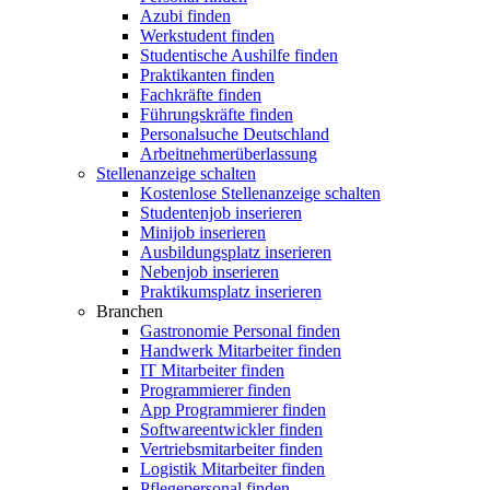
Azubi finden
Werkstudent finden
Studentische Aushilfe finden
Praktikanten finden
Fachkräfte finden
Führungskräfte finden
Personalsuche Deutschland
Arbeitnehmerüberlassung
Stellenanzeige schalten
Kostenlose Stellenanzeige schalten
Studentenjob inserieren
Minijob inserieren
Ausbildungsplatz inserieren
Nebenjob inserieren
Praktikumsplatz inserieren
Branchen
Gastronomie Personal finden
Handwerk Mitarbeiter finden
IT Mitarbeiter finden
Programmierer finden
App Programmierer finden
Softwareentwickler finden
Vertriebsmitarbeiter finden
Logistik Mitarbeiter finden
Pflegepersonal finden