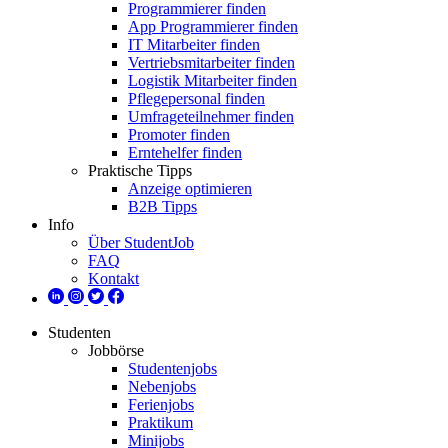
Programmierer finden
App Programmierer finden
IT Mitarbeiter finden
Vertriebsmitarbeiter finden
Logistik Mitarbeiter finden
Pflegepersonal finden
Umfrageteilnehmer finden
Promoter finden
Erntehelfer finden
Praktische Tipps
Anzeige optimieren
B2B Tipps
Info
Über StudentJob
FAQ
Kontakt
Studenten
Jobbörse
Studentenjobs
Nebenjobs
Ferienjobs
Praktikum
Minijobs