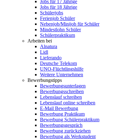
Jobs für 17 Jährige
Jobs für 18 Jährige
Schülerjobs
Ferienjob Schüler
Nebenjob/Minijob für Schüler
Mindestlohn Schüler
Schülerpraktikum
Arbeiten bei
Alnatura
Lidl
Lieferando
Deutsche Telekom
UNO-Flüchtlingshilfe
Weitere Unternehmen
Bewerbungstipps
Bewerbungsunterlagen
Bewerbungsschreiben
Lebenslauf schreiben
Lebenslauf online schreiben
E-Mail Bewerbung
Bewerbung Praktikum
Bewerbung Schülerpraktikum
Bewerbungsgespräch
Bewerbung zurückziehen
Bewerbung als Werkstudent