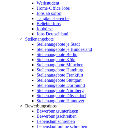
Werkstudent
Home-Office Jobs
Jobs ab sofort
Tätigkeitsbereiche
Beliebte Jobs
Jobbörse
Jobs Deutschland
Stellenangebote
Stellenangebote je Stadt
Stellenangebote je Bundesland
Stellenangebote Berlin
Stellenangebote Köln
Stellenangebote München
Stellenangebote Hamburg
Stellenangebote Frankfurt
Stellenangebote Stuttgart
Stellenangebote Dortmund
Stellenangebote Nürnberg
Stellenangebote Düsseldorf
Stellenangebote Hannover
Bewerbungstipps
Bewerbungsunterlagen
Bewerbungsschreiben
Lebenslauf schreiben
Lebenslauf online schreiben