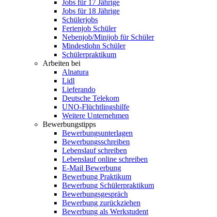
Jobs für 17 Jährige
Jobs für 18 Jährige
Schülerjobs
Ferienjob Schüler
Nebenjob/Minijob für Schüler
Mindestlohn Schüler
Schülerpraktikum
Arbeiten bei
Alnatura
Lidl
Lieferando
Deutsche Telekom
UNO-Flüchtlingshilfe
Weitere Unternehmen
Bewerbungstipps
Bewerbungsunterlagen
Bewerbungsschreiben
Lebenslauf schreiben
Lebenslauf online schreiben
E-Mail Bewerbung
Bewerbung Praktikum
Bewerbung Schülerpraktikum
Bewerbungsgespräch
Bewerbung zurückziehen
Bewerbung als Werkstudent