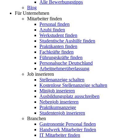
Alle Bewerbungstipps
Blog
Für Unternehmen
Mitarbeiter finden
Personal finden
Azubi finden
Werkstudent finden
Studentische Aushilfe finden
Praktikanten finden
Fachkräfte finden
Führungskräfte finden
Personalsuche Deutschland
Arbeitnehmerüberlassung
Job inserieren
Stellenanzeige schalten
Kostenlose Stellenanzeige schalten
Minijob inserieren
Ausbildungsplatz ausschreiben
Nebenjob inserieren
Praktikumsanzeige
Studentenjob inserieren
Branchen
Gastronomie Personal finden
Handwerk Mitarbeiter finden
IT Mitarbeiter finden