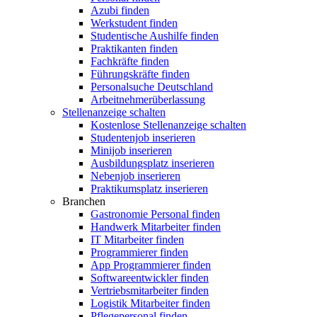
Azubi finden
Werkstudent finden
Studentische Aushilfe finden
Praktikanten finden
Fachkräfte finden
Führungskräfte finden
Personalsuche Deutschland
Arbeitnehmerüberlassung
Stellenanzeige schalten
Kostenlose Stellenanzeige schalten
Studentenjob inserieren
Minijob inserieren
Ausbildungsplatz inserieren
Nebenjob inserieren
Praktikumsplatz inserieren
Branchen
Gastronomie Personal finden
Handwerk Mitarbeiter finden
IT Mitarbeiter finden
Programmierer finden
App Programmierer finden
Softwareentwickler finden
Vertriebsmitarbeiter finden
Logistik Mitarbeiter finden
Pflegepersonal finden