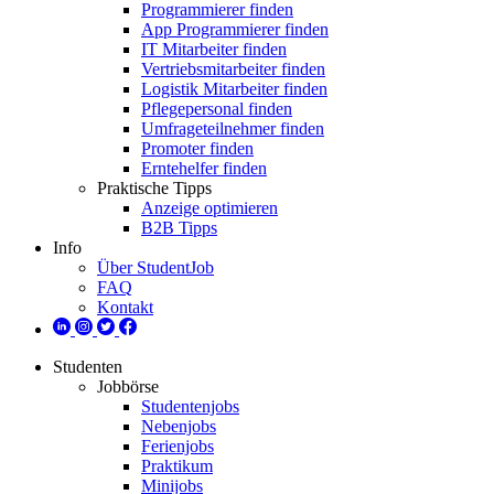
Programmierer finden
App Programmierer finden
IT Mitarbeiter finden
Vertriebsmitarbeiter finden
Logistik Mitarbeiter finden
Pflegepersonal finden
Umfrageteilnehmer finden
Promoter finden
Erntehelfer finden
Praktische Tipps
Anzeige optimieren
B2B Tipps
Info
Über StudentJob
FAQ
Kontakt
Studenten
Jobbörse
Studentenjobs
Nebenjobs
Ferienjobs
Praktikum
Minijobs