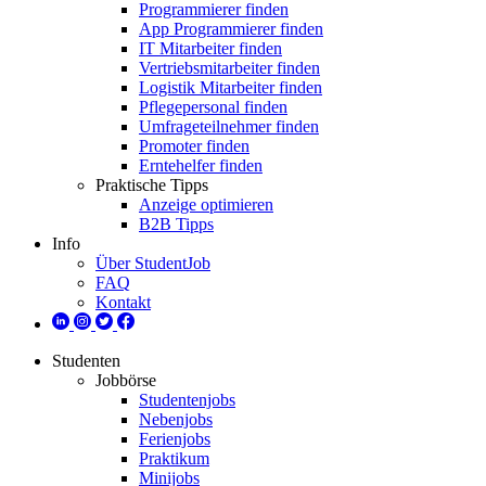
Programmierer finden
App Programmierer finden
IT Mitarbeiter finden
Vertriebsmitarbeiter finden
Logistik Mitarbeiter finden
Pflegepersonal finden
Umfrageteilnehmer finden
Promoter finden
Erntehelfer finden
Praktische Tipps
Anzeige optimieren
B2B Tipps
Info
Über StudentJob
FAQ
Kontakt
Studenten
Jobbörse
Studentenjobs
Nebenjobs
Ferienjobs
Praktikum
Minijobs