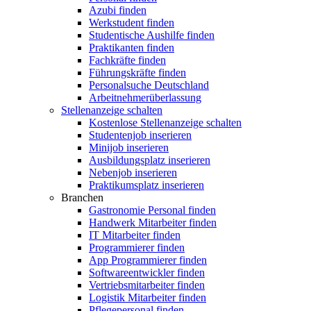
Azubi finden
Werkstudent finden
Studentische Aushilfe finden
Praktikanten finden
Fachkräfte finden
Führungskräfte finden
Personalsuche Deutschland
Arbeitnehmerüberlassung
Stellenanzeige schalten
Kostenlose Stellenanzeige schalten
Studentenjob inserieren
Minijob inserieren
Ausbildungsplatz inserieren
Nebenjob inserieren
Praktikumsplatz inserieren
Branchen
Gastronomie Personal finden
Handwerk Mitarbeiter finden
IT Mitarbeiter finden
Programmierer finden
App Programmierer finden
Softwareentwickler finden
Vertriebsmitarbeiter finden
Logistik Mitarbeiter finden
Pflegepersonal finden