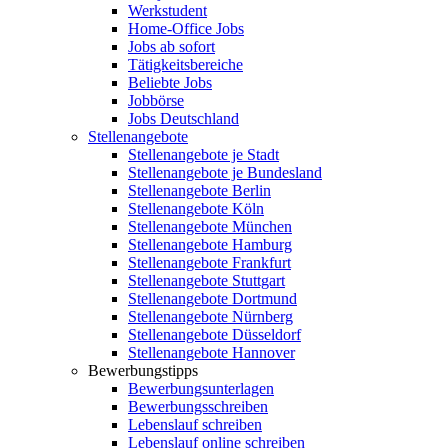
Werkstudent
Home-Office Jobs
Jobs ab sofort
Tätigkeitsbereiche
Beliebte Jobs
Jobbörse
Jobs Deutschland
Stellenangebote
Stellenangebote je Stadt
Stellenangebote je Bundesland
Stellenangebote Berlin
Stellenangebote Köln
Stellenangebote München
Stellenangebote Hamburg
Stellenangebote Frankfurt
Stellenangebote Stuttgart
Stellenangebote Dortmund
Stellenangebote Nürnberg
Stellenangebote Düsseldorf
Stellenangebote Hannover
Bewerbungstipps
Bewerbungsunterlagen
Bewerbungsschreiben
Lebenslauf schreiben
Lebenslauf online schreiben