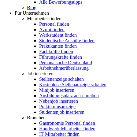
Alle Bewerbungstipps
Blog
Für Unternehmen
Mitarbeiter finden
Personal finden
Azubi finden
Werkstudent finden
Studentische Aushilfe finden
Praktikanten finden
Fachkräfte finden
Führungskräfte finden
Personalsuche Deutschland
Arbeitnehmerüberlassung
Job inserieren
Stellenanzeige schalten
Kostenlose Stellenanzeige schalten
Minijob inserieren
Ausbildungsplatz ausschreiben
Nebenjob inserieren
Praktikumsanzeige
Studentenjob inserieren
Branchen
Gastronomie Personal finden
Handwerk Mitarbeiter finden
IT Mitarbeiter finden