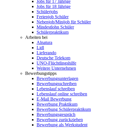
Jobs für 17 Jährige
Jobs für 18 Jährige
Schülerjobs
Ferienjob Schüler
Nebenjob/Minijob für Schüler
Mindestlohn Schüler
Schülerpraktikum
Arbeiten bei
Alnatura
Lidl
Lieferando
Deutsche Telekom
UNO-Flüchtlingshilfe
Weitere Unternehmen
Bewerbungstipps
Bewerbungsunterlagen
Bewerbungsschreiben
Lebenslauf schreiben
Lebenslauf online schreiben
E-Mail Bewerbung
Bewerbung Praktikum
Bewerbung Schülerpraktikum
Bewerbungsgespräch
Bewerbung zurückziehen
Bewerbung als Werkstudent