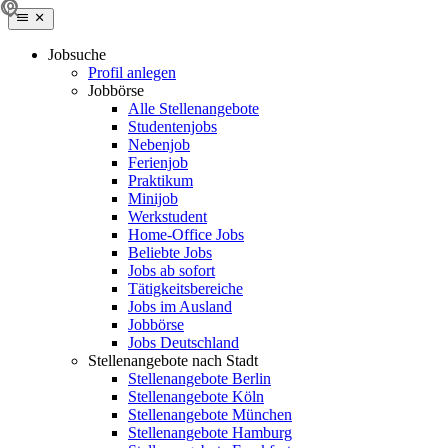
Jobsuche
Profil anlegen
Jobbörse
Alle Stellenangebote
Studentenjobs
Nebenjob
Ferienjob
Praktikum
Minijob
Werkstudent
Home-Office Jobs
Beliebte Jobs
Jobs ab sofort
Tätigkeitsbereiche
Jobs im Ausland
Jobbörse
Jobs Deutschland
Stellenangebote nach Stadt
Stellenangebote Berlin
Stellenangebote Köln
Stellenangebote München
Stellenangebote Hamburg