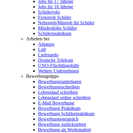
Jobs für 17 Jährige
Jobs für 18 Jährige
Schülerjobs
Ferienjob Schüler
Nebenjob/Minijob für Schüler
Mindestlohn Schüler
Schülerpraktikum
Arbeiten bei
Alnatura
Lidl
Lieferando
Deutsche Telekom
UNO-Flüchtlingshilfe
Weitere Unternehmen
Bewerbungstipps
Bewerbungsunterlagen
Bewerbungsschreiben
Lebenslauf schreiben
Lebenslauf online schreiben
E-Mail Bewerbung
Bewerbung Praktikum
Bewerbung Schülerpraktikum
Bewerbungsgespräch
Bewerbung zurückziehen
Bewerbung als Werkstudent