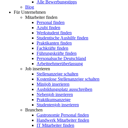
Alle Bewerbungstipps
Blog
Für Unternehmen
Mitarbeiter finden
Personal finden
Azubi finden
Werkstudent finden
Studentische Aushilfe finden
Praktikanten finden
Fachkräfte finden
Führungskräfte finden
Personalsuche Deutschland
Arbeitnehmerüberlassung
Job inserieren
Stellenanzeige schalten
Kostenlose Stellenanzeige schalten
Minijob inserieren
Ausbildungsplatz ausschreiben
Nebenjob inserieren
Praktikumsanzeige
Studentenjob inserieren
Branchen
Gastronomie Personal finden
Handwerk Mitarbeiter finden
IT Mitarbeiter finden