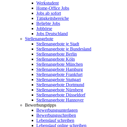
Werkstudent
Home-Office Jobs
Jobs ab sofort
Tätigkeitsbereiche
Beliebte Jobs
Jobbörse
Jobs Deutschland
Stellenangebote
Stellenangebote je Stadt
Stellenangebote je Bundesland
Stellenangebote Berlin
Stellenangebote Köln
Stellenangebote München
Stellenangebote Hamburg
Stellenangebote Frankfurt
Stellenangebote Stuttgart
Stellenangebote Dortmund
Stellenangebote Nürnberg
Stellenangebote Düsseldorf
Stellenangebote Hannover
Bewerbungstipps
Bewerbungsunterlagen
Bewerbungsschreiben
Lebenslauf schreiben
Lebenslauf online schreiben