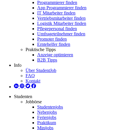
Programmierer finden
App Programmierer finden
IT Mitarbeiter finden
Vertriebsmitarbeiter finden
Logistik Mitarbeiter finden
Pflegepersonal finden
Umfrageteilnehmer finden
Promoter finden
Erntehelfer finden
Praktische Tipps
Anzeige optimieren
B2B Tipps
Info
Über StudentJob
FAQ
Kontakt
Studenten
Jobbörse
Studentenjobs
Nebenjobs
Ferienjobs
Praktikum
Minijobs