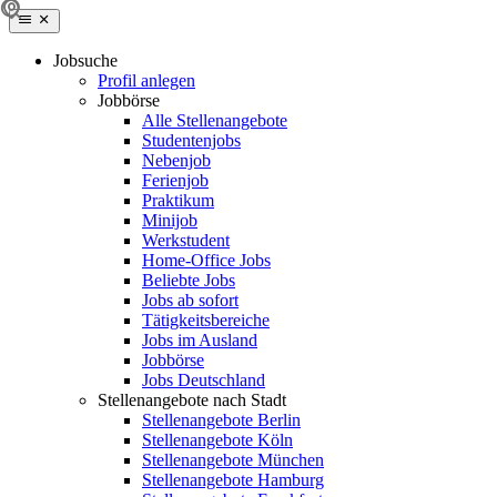
Jobsuche
Profil anlegen
Jobbörse
Alle Stellenangebote
Studentenjobs
Nebenjob
Ferienjob
Praktikum
Minijob
Werkstudent
Home-Office Jobs
Beliebte Jobs
Jobs ab sofort
Tätigkeitsbereiche
Jobs im Ausland
Jobbörse
Jobs Deutschland
Stellenangebote nach Stadt
Stellenangebote Berlin
Stellenangebote Köln
Stellenangebote München
Stellenangebote Hamburg