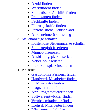
Azubi finden
Werkstudent finden
Studentische Aushilfe finden
Praktikanten finden
Fachkräfte finden
Führungskräfte finden
Personalsuche Deutschland
Arbeitnehmerüberlassung
Stellenanzeige schalten
Kostenlose Stellenanzeige schalten
Studentenjob inserieren
Minijob inserieren
Ausbildungsplatz inserieren
Nebenjob inserieren
Praktikumsplatz inserieren
Branchen
Gastronomie Personal finden
Handwerk Mitarbeiter finden
IT Mitarbeiter finden
Programmierer finden
App Programmierer finden
Softwareentwickler finden
Vertriebsmitarbeiter finden
Logistik Mitarbeiter finden
Pflegepersonal finden