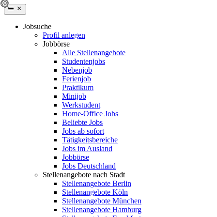
Jobsuche
Profil anlegen
Jobbörse
Alle Stellenangebote
Studentenjobs
Nebenjob
Ferienjob
Praktikum
Minijob
Werkstudent
Home-Office Jobs
Beliebte Jobs
Jobs ab sofort
Tätigkeitsbereiche
Jobs im Ausland
Jobbörse
Jobs Deutschland
Stellenangebote nach Stadt
Stellenangebote Berlin
Stellenangebote Köln
Stellenangebote München
Stellenangebote Hamburg