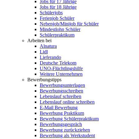
Jobs für 17 Jährige
Jobs für 18 Jährige
Schülerjobs
Ferienjob Schüler
Nebenjob/Minijob für Schüler
Mindestlohn Schüler
Schülerpraktikum
Arbeiten bei
Alnatura
Lidl
Lieferando
Deutsche Telekom
UNO-Flüchtlingshilfe
Weitere Unternehmen
Bewerbungstipps
Bewerbungsunterlagen
Bewerbungsschreiben
Lebenslauf schreiben
Lebenslauf online schreiben
E-Mail Bewerbung
Bewerbung Praktikum
Bewerbung Schülerpraktikum
Bewerbungsgespräch
Bewerbung zurückziehen
Bewerbung als Werkstudent