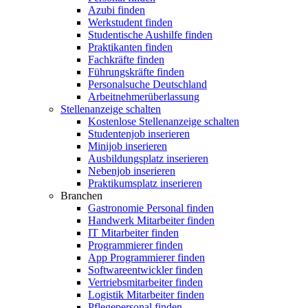
Azubi finden
Werkstudent finden
Studentische Aushilfe finden
Praktikanten finden
Fachkräfte finden
Führungskräfte finden
Personalsuche Deutschland
Arbeitnehmerüberlassung
Stellenanzeige schalten
Kostenlose Stellenanzeige schalten
Studentenjob inserieren
Minijob inserieren
Ausbildungsplatz inserieren
Nebenjob inserieren
Praktikumsplatz inserieren
Branchen
Gastronomie Personal finden
Handwerk Mitarbeiter finden
IT Mitarbeiter finden
Programmierer finden
App Programmierer finden
Softwareentwickler finden
Vertriebsmitarbeiter finden
Logistik Mitarbeiter finden
Pflegepersonal finden