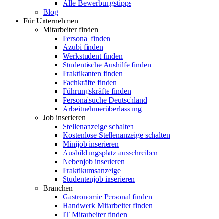
Alle Bewerbungstipps
Blog
Für Unternehmen
Mitarbeiter finden
Personal finden
Azubi finden
Werkstudent finden
Studentische Aushilfe finden
Praktikanten finden
Fachkräfte finden
Führungskräfte finden
Personalsuche Deutschland
Arbeitnehmerüberlassung
Job inserieren
Stellenanzeige schalten
Kostenlose Stellenanzeige schalten
Minijob inserieren
Ausbildungsplatz ausschreiben
Nebenjob inserieren
Praktikumsanzeige
Studentenjob inserieren
Branchen
Gastronomie Personal finden
Handwerk Mitarbeiter finden
IT Mitarbeiter finden