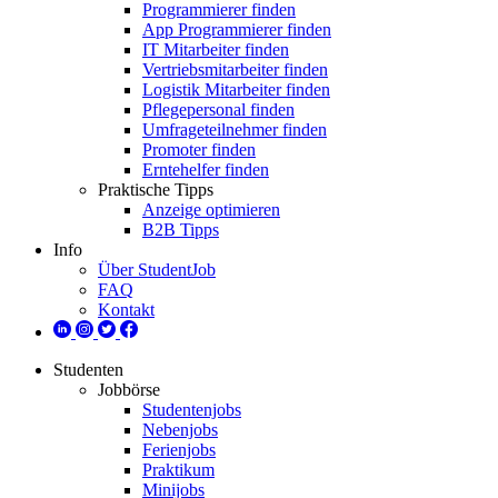
Programmierer finden
App Programmierer finden
IT Mitarbeiter finden
Vertriebsmitarbeiter finden
Logistik Mitarbeiter finden
Pflegepersonal finden
Umfrageteilnehmer finden
Promoter finden
Erntehelfer finden
Praktische Tipps
Anzeige optimieren
B2B Tipps
Info
Über StudentJob
FAQ
Kontakt
Studenten
Jobbörse
Studentenjobs
Nebenjobs
Ferienjobs
Praktikum
Minijobs