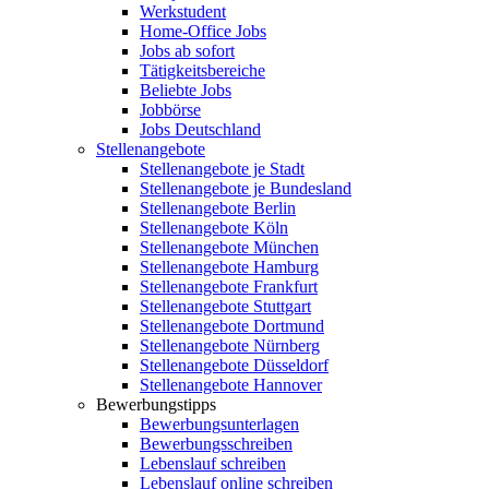
Werkstudent
Home-Office Jobs
Jobs ab sofort
Tätigkeitsbereiche
Beliebte Jobs
Jobbörse
Jobs Deutschland
Stellenangebote
Stellenangebote je Stadt
Stellenangebote je Bundesland
Stellenangebote Berlin
Stellenangebote Köln
Stellenangebote München
Stellenangebote Hamburg
Stellenangebote Frankfurt
Stellenangebote Stuttgart
Stellenangebote Dortmund
Stellenangebote Nürnberg
Stellenangebote Düsseldorf
Stellenangebote Hannover
Bewerbungstipps
Bewerbungsunterlagen
Bewerbungsschreiben
Lebenslauf schreiben
Lebenslauf online schreiben