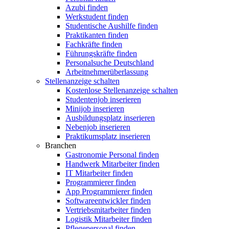
Azubi finden
Werkstudent finden
Studentische Aushilfe finden
Praktikanten finden
Fachkräfte finden
Führungskräfte finden
Personalsuche Deutschland
Arbeitnehmerüberlassung
Stellenanzeige schalten
Kostenlose Stellenanzeige schalten
Studentenjob inserieren
Minijob inserieren
Ausbildungsplatz inserieren
Nebenjob inserieren
Praktikumsplatz inserieren
Branchen
Gastronomie Personal finden
Handwerk Mitarbeiter finden
IT Mitarbeiter finden
Programmierer finden
App Programmierer finden
Softwareentwickler finden
Vertriebsmitarbeiter finden
Logistik Mitarbeiter finden
Pflegepersonal finden