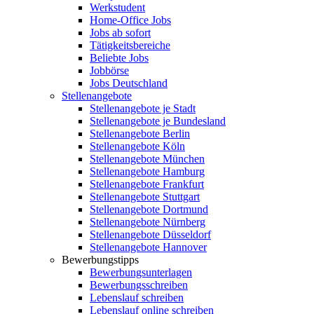
Werkstudent
Home-Office Jobs
Jobs ab sofort
Tätigkeitsbereiche
Beliebte Jobs
Jobbörse
Jobs Deutschland
Stellenangebote
Stellenangebote je Stadt
Stellenangebote je Bundesland
Stellenangebote Berlin
Stellenangebote Köln
Stellenangebote München
Stellenangebote Hamburg
Stellenangebote Frankfurt
Stellenangebote Stuttgart
Stellenangebote Dortmund
Stellenangebote Nürnberg
Stellenangebote Düsseldorf
Stellenangebote Hannover
Bewerbungstipps
Bewerbungsunterlagen
Bewerbungsschreiben
Lebenslauf schreiben
Lebenslauf online schreiben