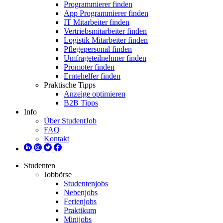
Programmierer finden
App Programmierer finden
IT Mitarbeiter finden
Vertriebsmitarbeiter finden
Logistik Mitarbeiter finden
Pflegepersonal finden
Umfrageteilnehmer finden
Promoter finden
Erntehelfer finden
Praktische Tipps
Anzeige optimieren
B2B Tipps
Info
Über StudentJob
FAQ
Kontakt
Studenten
Jobbörse
Studentenjobs
Nebenjobs
Ferienjobs
Praktikum
Minijobs