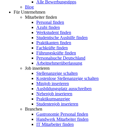
Alle Bewerbungstipps
Blog
Für Unternehmen
Mitarbeiter finden
Personal finden
Azubi finden
Werkstudent finden
Studentische Aushilfe finden
Praktikanten finden
Fachkräfte finden
Führungskräfte finden
Personalsuche Deutschland
Arbeitnehmerüberlassung
Job inserieren
Stellenanzeige schalten
Kostenlose Stellenanzeige schalten
Minijob inserieren
Ausbildungsplatz ausschreiben
Nebenjob inserieren
Praktikumsanzeige
Studentenjob inserieren
Branchen
Gastronomie Personal finden
Handwerk Mitarbeiter finden
IT Mitarbeiter finden