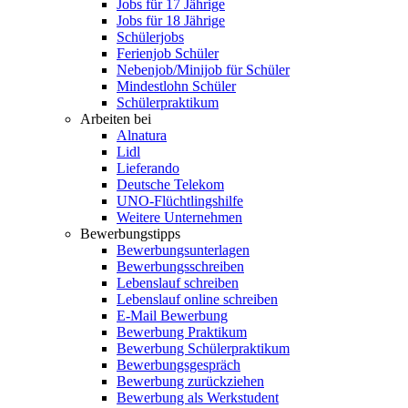
Jobs für 17 Jährige
Jobs für 18 Jährige
Schülerjobs
Ferienjob Schüler
Nebenjob/Minijob für Schüler
Mindestlohn Schüler
Schülerpraktikum
Arbeiten bei
Alnatura
Lidl
Lieferando
Deutsche Telekom
UNO-Flüchtlingshilfe
Weitere Unternehmen
Bewerbungstipps
Bewerbungsunterlagen
Bewerbungsschreiben
Lebenslauf schreiben
Lebenslauf online schreiben
E-Mail Bewerbung
Bewerbung Praktikum
Bewerbung Schülerpraktikum
Bewerbungsgespräch
Bewerbung zurückziehen
Bewerbung als Werkstudent