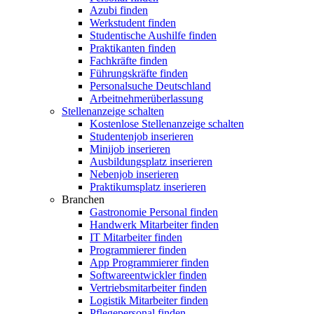
Azubi finden
Werkstudent finden
Studentische Aushilfe finden
Praktikanten finden
Fachkräfte finden
Führungskräfte finden
Personalsuche Deutschland
Arbeitnehmerüberlassung
Stellenanzeige schalten
Kostenlose Stellenanzeige schalten
Studentenjob inserieren
Minijob inserieren
Ausbildungsplatz inserieren
Nebenjob inserieren
Praktikumsplatz inserieren
Branchen
Gastronomie Personal finden
Handwerk Mitarbeiter finden
IT Mitarbeiter finden
Programmierer finden
App Programmierer finden
Softwareentwickler finden
Vertriebsmitarbeiter finden
Logistik Mitarbeiter finden
Pflegepersonal finden