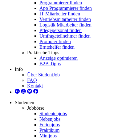
Programmierer finden
App Programmierer finden
IT Mitarbeiter finden
Vertriebsmitarbeiter finden
Logistik Mitarbeiter finden
Pflegepersonal finden
Umfrageteilnehmer finden
Promoter finden
Erntehelfer finden
Praktische Tipps
Anzeige optimieren
B2B Tipps
Info
Über StudentJob
FAQ
Kontakt
Studenten
Jobbörse
Studentenjobs
Nebenjobs
Ferienjobs
Praktikum
Minijobs