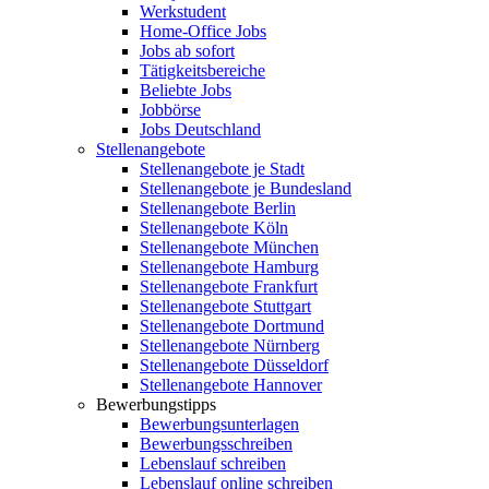
Werkstudent
Home-Office Jobs
Jobs ab sofort
Tätigkeitsbereiche
Beliebte Jobs
Jobbörse
Jobs Deutschland
Stellenangebote
Stellenangebote je Stadt
Stellenangebote je Bundesland
Stellenangebote Berlin
Stellenangebote Köln
Stellenangebote München
Stellenangebote Hamburg
Stellenangebote Frankfurt
Stellenangebote Stuttgart
Stellenangebote Dortmund
Stellenangebote Nürnberg
Stellenangebote Düsseldorf
Stellenangebote Hannover
Bewerbungstipps
Bewerbungsunterlagen
Bewerbungsschreiben
Lebenslauf schreiben
Lebenslauf online schreiben