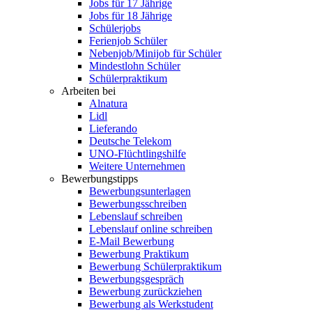
Jobs für 17 Jährige
Jobs für 18 Jährige
Schülerjobs
Ferienjob Schüler
Nebenjob/Minijob für Schüler
Mindestlohn Schüler
Schülerpraktikum
Arbeiten bei
Alnatura
Lidl
Lieferando
Deutsche Telekom
UNO-Flüchtlingshilfe
Weitere Unternehmen
Bewerbungstipps
Bewerbungsunterlagen
Bewerbungsschreiben
Lebenslauf schreiben
Lebenslauf online schreiben
E-Mail Bewerbung
Bewerbung Praktikum
Bewerbung Schülerpraktikum
Bewerbungsgespräch
Bewerbung zurückziehen
Bewerbung als Werkstudent