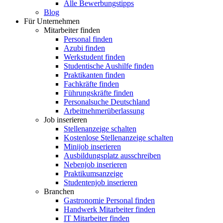
Alle Bewerbungstipps
Blog
Für Unternehmen
Mitarbeiter finden
Personal finden
Azubi finden
Werkstudent finden
Studentische Aushilfe finden
Praktikanten finden
Fachkräfte finden
Führungskräfte finden
Personalsuche Deutschland
Arbeitnehmerüberlassung
Job inserieren
Stellenanzeige schalten
Kostenlose Stellenanzeige schalten
Minijob inserieren
Ausbildungsplatz ausschreiben
Nebenjob inserieren
Praktikumsanzeige
Studentenjob inserieren
Branchen
Gastronomie Personal finden
Handwerk Mitarbeiter finden
IT Mitarbeiter finden