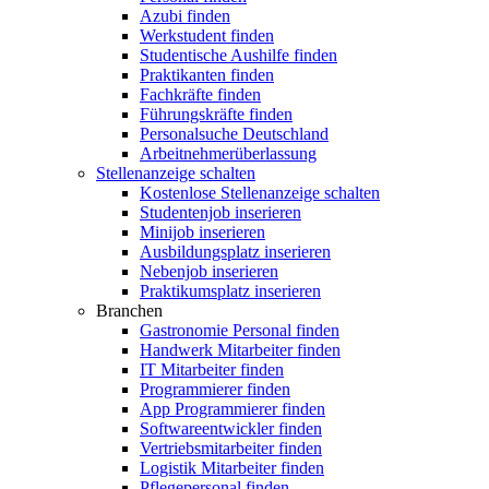
Azubi finden
Werkstudent finden
Studentische Aushilfe finden
Praktikanten finden
Fachkräfte finden
Führungskräfte finden
Personalsuche Deutschland
Arbeitnehmerüberlassung
Stellenanzeige schalten
Kostenlose Stellenanzeige schalten
Studentenjob inserieren
Minijob inserieren
Ausbildungsplatz inserieren
Nebenjob inserieren
Praktikumsplatz inserieren
Branchen
Gastronomie Personal finden
Handwerk Mitarbeiter finden
IT Mitarbeiter finden
Programmierer finden
App Programmierer finden
Softwareentwickler finden
Vertriebsmitarbeiter finden
Logistik Mitarbeiter finden
Pflegepersonal finden