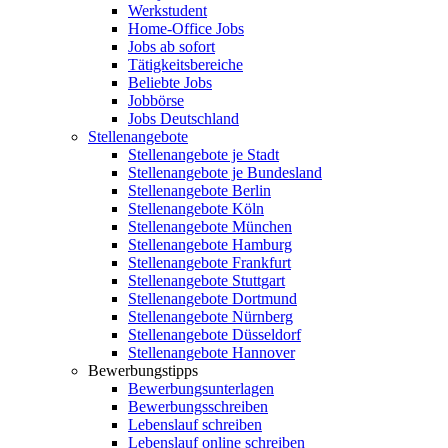
Werkstudent
Home-Office Jobs
Jobs ab sofort
Tätigkeitsbereiche
Beliebte Jobs
Jobbörse
Jobs Deutschland
Stellenangebote
Stellenangebote je Stadt
Stellenangebote je Bundesland
Stellenangebote Berlin
Stellenangebote Köln
Stellenangebote München
Stellenangebote Hamburg
Stellenangebote Frankfurt
Stellenangebote Stuttgart
Stellenangebote Dortmund
Stellenangebote Nürnberg
Stellenangebote Düsseldorf
Stellenangebote Hannover
Bewerbungstipps
Bewerbungsunterlagen
Bewerbungsschreiben
Lebenslauf schreiben
Lebenslauf online schreiben