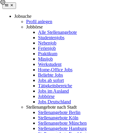
Jobsuche
Profil anlegen
Jobbörse
Alle Stellenangebote
Studentenjobs
Nebenjob
Ferienjob
Praktikum
Minijob
Werkstudent
Home-Office Jobs
Beliebte Jobs
Jobs ab sofort
Tätigkeitsbereiche
Jobs im Ausland
Jobbörse
Jobs Deutschland
Stellenangebote nach Stadt
Stellenangebote Berlin
Stellenangebote Köln
Stellenangebote München
Stellenangebote Hamburg