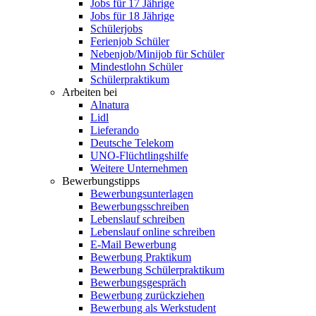
Jobs für 17 Jährige
Jobs für 18 Jährige
Schülerjobs
Ferienjob Schüler
Nebenjob/Minijob für Schüler
Mindestlohn Schüler
Schülerpraktikum
Arbeiten bei
Alnatura
Lidl
Lieferando
Deutsche Telekom
UNO-Flüchtlingshilfe
Weitere Unternehmen
Bewerbungstipps
Bewerbungsunterlagen
Bewerbungsschreiben
Lebenslauf schreiben
Lebenslauf online schreiben
E-Mail Bewerbung
Bewerbung Praktikum
Bewerbung Schülerpraktikum
Bewerbungsgespräch
Bewerbung zurückziehen
Bewerbung als Werkstudent