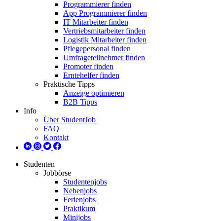
Programmierer finden
App Programmierer finden
IT Mitarbeiter finden
Vertriebsmitarbeiter finden
Logistik Mitarbeiter finden
Pflegepersonal finden
Umfrageteilnehmer finden
Promoter finden
Erntehelfer finden
Praktische Tipps
Anzeige optimieren
B2B Tipps
Info
Über StudentJob
FAQ
Kontakt
Studenten
Jobbörse
Studentenjobs
Nebenjobs
Ferienjobs
Praktikum
Minijobs