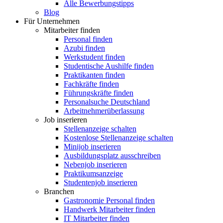
Alle Bewerbungstipps
Blog
Für Unternehmen
Mitarbeiter finden
Personal finden
Azubi finden
Werkstudent finden
Studentische Aushilfe finden
Praktikanten finden
Fachkräfte finden
Führungskräfte finden
Personalsuche Deutschland
Arbeitnehmerüberlassung
Job inserieren
Stellenanzeige schalten
Kostenlose Stellenanzeige schalten
Minijob inserieren
Ausbildungsplatz ausschreiben
Nebenjob inserieren
Praktikumsanzeige
Studentenjob inserieren
Branchen
Gastronomie Personal finden
Handwerk Mitarbeiter finden
IT Mitarbeiter finden