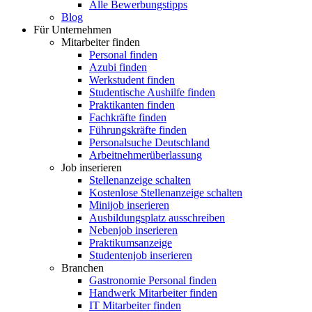
Alle Bewerbungstipps
Blog
Für Unternehmen
Mitarbeiter finden
Personal finden
Azubi finden
Werkstudent finden
Studentische Aushilfe finden
Praktikanten finden
Fachkräfte finden
Führungskräfte finden
Personalsuche Deutschland
Arbeitnehmerüberlassung
Job inserieren
Stellenanzeige schalten
Kostenlose Stellenanzeige schalten
Minijob inserieren
Ausbildungsplatz ausschreiben
Nebenjob inserieren
Praktikumsanzeige
Studentenjob inserieren
Branchen
Gastronomie Personal finden
Handwerk Mitarbeiter finden
IT Mitarbeiter finden