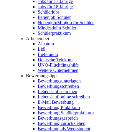
Jobs für 17 Jährige
Jobs für 18 Jährige
Schülerjobs
Ferienjob Schüler
Nebenjob/Minijob für Schüler
Mindestlohn Schüler
Schülerpraktikum
Arbeiten bei
Alnatura
Lidl
Lieferando
Deutsche Telekom
UNO-Flüchtlingshilfe
Weitere Unternehmen
Bewerbungstipps
Bewerbungsunterlagen
Bewerbungsschreiben
Lebenslauf schreiben
Lebenslauf online schreiben
E-Mail Bewerbung
Bewerbung Praktikum
Bewerbung Schülerpraktikum
Bewerbungsgespräch
Bewerbung zurückziehen
Bewerbung als Werkstudent