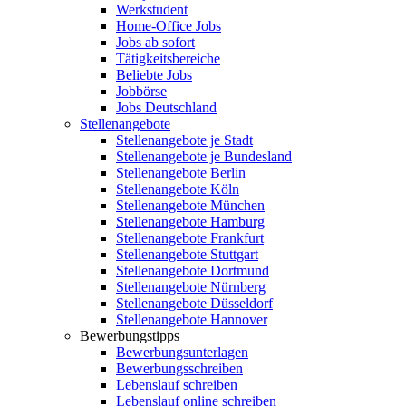
Werkstudent
Home-Office Jobs
Jobs ab sofort
Tätigkeitsbereiche
Beliebte Jobs
Jobbörse
Jobs Deutschland
Stellenangebote
Stellenangebote je Stadt
Stellenangebote je Bundesland
Stellenangebote Berlin
Stellenangebote Köln
Stellenangebote München
Stellenangebote Hamburg
Stellenangebote Frankfurt
Stellenangebote Stuttgart
Stellenangebote Dortmund
Stellenangebote Nürnberg
Stellenangebote Düsseldorf
Stellenangebote Hannover
Bewerbungstipps
Bewerbungsunterlagen
Bewerbungsschreiben
Lebenslauf schreiben
Lebenslauf online schreiben