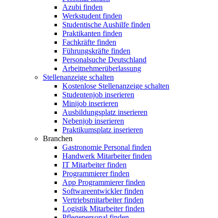
Azubi finden
Werkstudent finden
Studentische Aushilfe finden
Praktikanten finden
Fachkräfte finden
Führungskräfte finden
Personalsuche Deutschland
Arbeitnehmerüberlassung
Stellenanzeige schalten
Kostenlose Stellenanzeige schalten
Studentenjob inserieren
Minijob inserieren
Ausbildungsplatz inserieren
Nebenjob inserieren
Praktikumsplatz inserieren
Branchen
Gastronomie Personal finden
Handwerk Mitarbeiter finden
IT Mitarbeiter finden
Programmierer finden
App Programmierer finden
Softwareentwickler finden
Vertriebsmitarbeiter finden
Logistik Mitarbeiter finden
Pflegepersonal finden