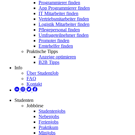
Programmierer finden
App Programmierer finden
IT Mitarbeiter finden
Vertriebsmitarbeiter finden
Logistik Mitarbeiter finden
Pflegepersonal finden
Umfrageteilnehmer finden
Promoter finden
Erntehelfer finden
Praktische Tipps
Anzeige optimieren
B2B Tipps
Info
Über StudentJob
FAQ
Kontakt
Studenten
Jobbörse
Studentenjobs
Nebenjobs
Ferienjobs
Praktikum
Minijobs