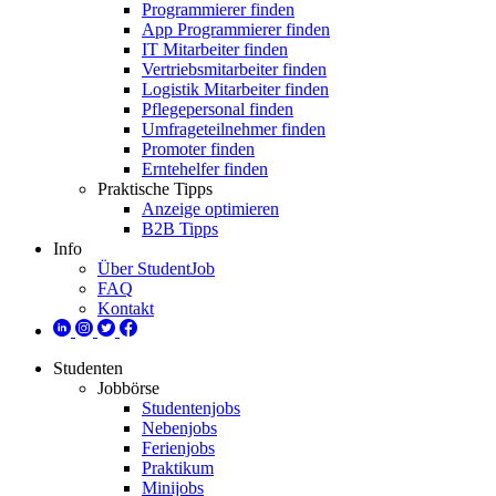
Programmierer finden
App Programmierer finden
IT Mitarbeiter finden
Vertriebsmitarbeiter finden
Logistik Mitarbeiter finden
Pflegepersonal finden
Umfrageteilnehmer finden
Promoter finden
Erntehelfer finden
Praktische Tipps
Anzeige optimieren
B2B Tipps
Info
Über StudentJob
FAQ
Kontakt
Studenten
Jobbörse
Studentenjobs
Nebenjobs
Ferienjobs
Praktikum
Minijobs