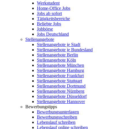
Werkstudent
Home-Office Jobs
Jobs ab sofort
Tätigkeitsbereiche
Beliebte Jobs
Jobbörse
Jobs Deutschland
Stellenangebote
Stellenangebote je Stadt
Stellenangebote je Bundesland
Stellenangebote Berlin
Stellenangebote Köln
Stellenangebote München
Stellenangebote Hamburg
Stellenangebote Frankfurt
Stellenangebote Stuttgart
Stellenangebote Dortmund
Stellenangebote Nürnberg
Stellenangebote Düsseldorf
Stellenangebote Hannover
Bewerbungstipps
Bewerbungsunterlagen
Bewerbungsschreiben
Lebenslauf schreiben
Lebenslauf online schreiben