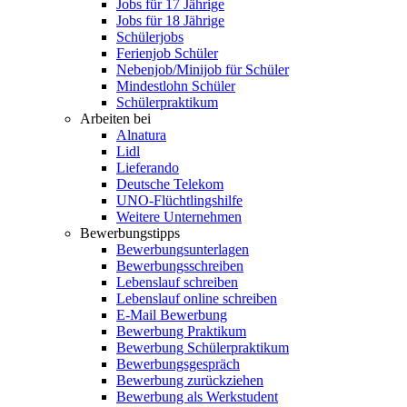
Jobs für 17 Jährige
Jobs für 18 Jährige
Schülerjobs
Ferienjob Schüler
Nebenjob/Minijob für Schüler
Mindestlohn Schüler
Schülerpraktikum
Arbeiten bei
Alnatura
Lidl
Lieferando
Deutsche Telekom
UNO-Flüchtlingshilfe
Weitere Unternehmen
Bewerbungstipps
Bewerbungsunterlagen
Bewerbungsschreiben
Lebenslauf schreiben
Lebenslauf online schreiben
E-Mail Bewerbung
Bewerbung Praktikum
Bewerbung Schülerpraktikum
Bewerbungsgespräch
Bewerbung zurückziehen
Bewerbung als Werkstudent