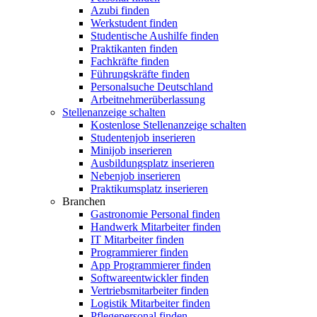
Azubi finden
Werkstudent finden
Studentische Aushilfe finden
Praktikanten finden
Fachkräfte finden
Führungskräfte finden
Personalsuche Deutschland
Arbeitnehmerüberlassung
Stellenanzeige schalten
Kostenlose Stellenanzeige schalten
Studentenjob inserieren
Minijob inserieren
Ausbildungsplatz inserieren
Nebenjob inserieren
Praktikumsplatz inserieren
Branchen
Gastronomie Personal finden
Handwerk Mitarbeiter finden
IT Mitarbeiter finden
Programmierer finden
App Programmierer finden
Softwareentwickler finden
Vertriebsmitarbeiter finden
Logistik Mitarbeiter finden
Pflegepersonal finden