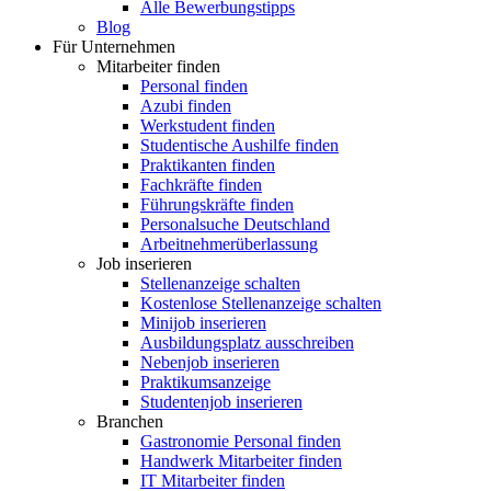
Alle Bewerbungstipps
Blog
Für Unternehmen
Mitarbeiter finden
Personal finden
Azubi finden
Werkstudent finden
Studentische Aushilfe finden
Praktikanten finden
Fachkräfte finden
Führungskräfte finden
Personalsuche Deutschland
Arbeitnehmerüberlassung
Job inserieren
Stellenanzeige schalten
Kostenlose Stellenanzeige schalten
Minijob inserieren
Ausbildungsplatz ausschreiben
Nebenjob inserieren
Praktikumsanzeige
Studentenjob inserieren
Branchen
Gastronomie Personal finden
Handwerk Mitarbeiter finden
IT Mitarbeiter finden