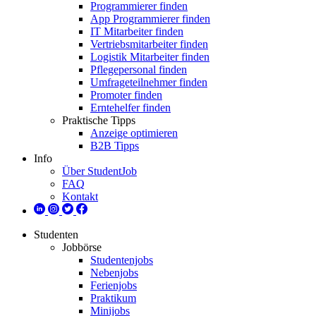
Programmierer finden
App Programmierer finden
IT Mitarbeiter finden
Vertriebsmitarbeiter finden
Logistik Mitarbeiter finden
Pflegepersonal finden
Umfrageteilnehmer finden
Promoter finden
Erntehelfer finden
Praktische Tipps
Anzeige optimieren
B2B Tipps
Info
Über StudentJob
FAQ
Kontakt
Studenten
Jobbörse
Studentenjobs
Nebenjobs
Ferienjobs
Praktikum
Minijobs