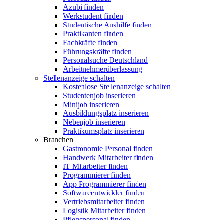
Azubi finden
Werkstudent finden
Studentische Aushilfe finden
Praktikanten finden
Fachkräfte finden
Führungskräfte finden
Personalsuche Deutschland
Arbeitnehmerüberlassung
Stellenanzeige schalten
Kostenlose Stellenanzeige schalten
Studentenjob inserieren
Minijob inserieren
Ausbildungsplatz inserieren
Nebenjob inserieren
Praktikumsplatz inserieren
Branchen
Gastronomie Personal finden
Handwerk Mitarbeiter finden
IT Mitarbeiter finden
Programmierer finden
App Programmierer finden
Softwareentwickler finden
Vertriebsmitarbeiter finden
Logistik Mitarbeiter finden
Pflegepersonal finden