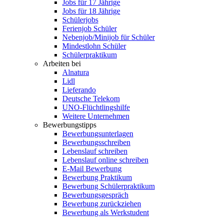
Jobs für 17 Jährige
Jobs für 18 Jährige
Schülerjobs
Ferienjob Schüler
Nebenjob/Minijob für Schüler
Mindestlohn Schüler
Schülerpraktikum
Arbeiten bei
Alnatura
Lidl
Lieferando
Deutsche Telekom
UNO-Flüchtlingshilfe
Weitere Unternehmen
Bewerbungstipps
Bewerbungsunterlagen
Bewerbungsschreiben
Lebenslauf schreiben
Lebenslauf online schreiben
E-Mail Bewerbung
Bewerbung Praktikum
Bewerbung Schülerpraktikum
Bewerbungsgespräch
Bewerbung zurückziehen
Bewerbung als Werkstudent