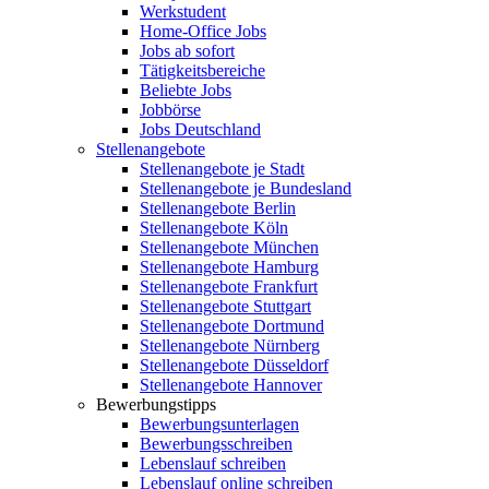
Werkstudent
Home-Office Jobs
Jobs ab sofort
Tätigkeitsbereiche
Beliebte Jobs
Jobbörse
Jobs Deutschland
Stellenangebote
Stellenangebote je Stadt
Stellenangebote je Bundesland
Stellenangebote Berlin
Stellenangebote Köln
Stellenangebote München
Stellenangebote Hamburg
Stellenangebote Frankfurt
Stellenangebote Stuttgart
Stellenangebote Dortmund
Stellenangebote Nürnberg
Stellenangebote Düsseldorf
Stellenangebote Hannover
Bewerbungstipps
Bewerbungsunterlagen
Bewerbungsschreiben
Lebenslauf schreiben
Lebenslauf online schreiben