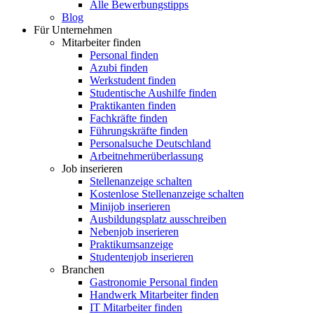
Alle Bewerbungstipps
Blog
Für Unternehmen
Mitarbeiter finden
Personal finden
Azubi finden
Werkstudent finden
Studentische Aushilfe finden
Praktikanten finden
Fachkräfte finden
Führungskräfte finden
Personalsuche Deutschland
Arbeitnehmerüberlassung
Job inserieren
Stellenanzeige schalten
Kostenlose Stellenanzeige schalten
Minijob inserieren
Ausbildungsplatz ausschreiben
Nebenjob inserieren
Praktikumsanzeige
Studentenjob inserieren
Branchen
Gastronomie Personal finden
Handwerk Mitarbeiter finden
IT Mitarbeiter finden