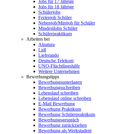
Jobs für 17 Jährige
Jobs für 18 Jährige
Schülerjobs
Ferienjob Schüler
Nebenjob/Minijob für Schüler
Mindestlohn Schüler
Schülerpraktikum
Arbeiten bei
Alnatura
Lidl
Lieferando
Deutsche Telekom
UNO-Flüchtlingshilfe
Weitere Unternehmen
Bewerbungstipps
Bewerbungsunterlagen
Bewerbungsschreiben
Lebenslauf schreiben
Lebenslauf online schreiben
E-Mail Bewerbung
Bewerbung Praktikum
Bewerbung Schülerpraktikum
Bewerbungsgespräch
Bewerbung zurückziehen
Bewerbung als Werkstudent