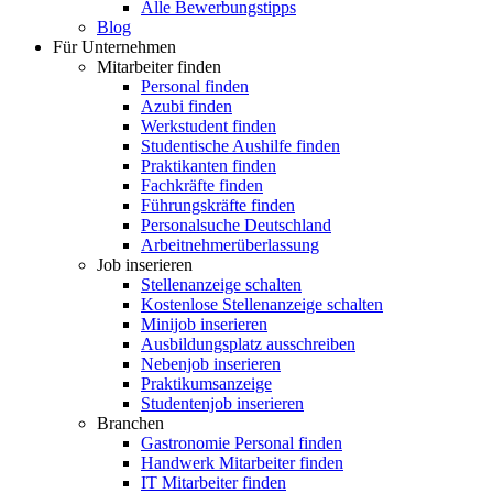
Alle Bewerbungstipps
Blog
Für Unternehmen
Mitarbeiter finden
Personal finden
Azubi finden
Werkstudent finden
Studentische Aushilfe finden
Praktikanten finden
Fachkräfte finden
Führungskräfte finden
Personalsuche Deutschland
Arbeitnehmerüberlassung
Job inserieren
Stellenanzeige schalten
Kostenlose Stellenanzeige schalten
Minijob inserieren
Ausbildungsplatz ausschreiben
Nebenjob inserieren
Praktikumsanzeige
Studentenjob inserieren
Branchen
Gastronomie Personal finden
Handwerk Mitarbeiter finden
IT Mitarbeiter finden