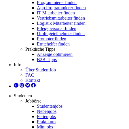
Programmierer finden
App Programmierer finden
IT Mitarbeiter finden
Vertriebsmitarbeiter finden
Logistik Mitarbeiter finden
Pflegepersonal finden
Umfrageteilnehmer finden
Promoter finden
Erntehelfer finden
Praktische Tipps
Anzeige optimieren
B2B Tipps
Info
Über StudentJob
FAQ
Kontakt
Studenten
Jobbörse
Studentenjobs
Nebenjobs
Ferienjobs
Praktikum
Minijobs