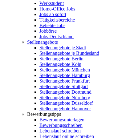
Werkstudent
Home-Office Jobs
Jobs ab sofort
Tätigkeitsbereiche
Beliebte Jobs
Jobbörse
Jobs Deutschland
Stellenangebote
Stellenangebote je Stadt
Stellenangebote je Bundesland
Stellenangebote Berlin
Stellenangebote Köln
Stellenangebote München
Stellenangebote Hamburg
Stellenangebote Frankfurt
Stellenangebote Stuttgart
Stellenangebote Dortmund
Stellenangebote Nürnberg
Stellenangebote Düsseldorf
Stellenangebote Hannover
Bewerbungstipps
Bewerbungsunterlagen
Bewerbungsschreiben
Lebenslauf schreiben
Lebenslauf online schreiben