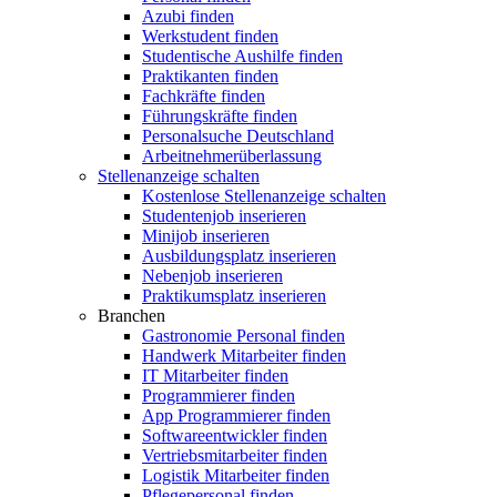
Azubi finden
Werkstudent finden
Studentische Aushilfe finden
Praktikanten finden
Fachkräfte finden
Führungskräfte finden
Personalsuche Deutschland
Arbeitnehmerüberlassung
Stellenanzeige schalten
Kostenlose Stellenanzeige schalten
Studentenjob inserieren
Minijob inserieren
Ausbildungsplatz inserieren
Nebenjob inserieren
Praktikumsplatz inserieren
Branchen
Gastronomie Personal finden
Handwerk Mitarbeiter finden
IT Mitarbeiter finden
Programmierer finden
App Programmierer finden
Softwareentwickler finden
Vertriebsmitarbeiter finden
Logistik Mitarbeiter finden
Pflegepersonal finden