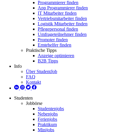
Programmierer finden
App Programmierer finden
IT Mitarbeiter finden
Vertriebsmitarbeiter finden
Logistik Mitarbeiter finden
Pflegepersonal finden
Umfrageteilnehmer finden
Promoter finden
Erntehelfer finden
Praktische Tipps
Anzeige optimieren
B2B Tipps
Info
Über StudentJob
FAQ
Kontakt
Studenten
Jobbörse
Studentenjobs
Nebenjobs
Ferienjobs
Praktikum
Minijobs