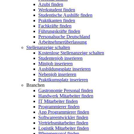
Azubi finden
Werkstudent finden
Studentische Aushilfe finden
Praktikanten finden
Fachkräfte finden
Führungskräfte finden
Personalsuche Deutschland
Arbeitnehmerüberlassung
Stellenanzeige schalten
Kostenlose Stellenanzeige schalten
Studentenjob inserieren
Minijob inserieren
Ausbildungsplatz inserieren
Nebenjob inserieren
Praktikumsplatz inserieren
Branchen
Gastronomie Personal finden
Handwerk Mitarbeiter finden
IT Mitarbeiter finden
Programmierer finden
App Programmierer finden
Softwareentwickler finden
Vertriebsmitarbeiter finden
Logistik Mitarbeiter finden
Pflegepersonal finden