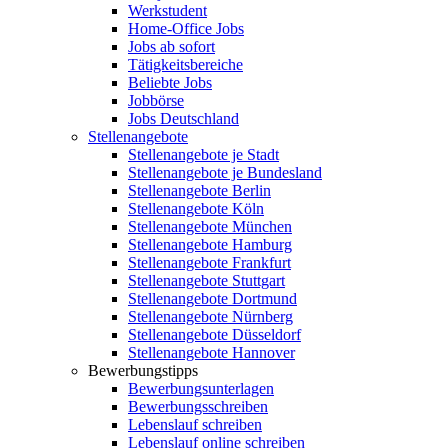
Werkstudent
Home-Office Jobs
Jobs ab sofort
Tätigkeitsbereiche
Beliebte Jobs
Jobbörse
Jobs Deutschland
Stellenangebote
Stellenangebote je Stadt
Stellenangebote je Bundesland
Stellenangebote Berlin
Stellenangebote Köln
Stellenangebote München
Stellenangebote Hamburg
Stellenangebote Frankfurt
Stellenangebote Stuttgart
Stellenangebote Dortmund
Stellenangebote Nürnberg
Stellenangebote Düsseldorf
Stellenangebote Hannover
Bewerbungstipps
Bewerbungsunterlagen
Bewerbungsschreiben
Lebenslauf schreiben
Lebenslauf online schreiben