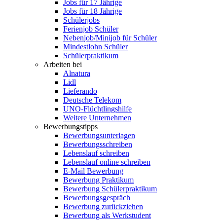
Jobs für 17 Jährige
Jobs für 18 Jährige
Schülerjobs
Ferienjob Schüler
Nebenjob/Minijob für Schüler
Mindestlohn Schüler
Schülerpraktikum
Arbeiten bei
Alnatura
Lidl
Lieferando
Deutsche Telekom
UNO-Flüchtlingshilfe
Weitere Unternehmen
Bewerbungstipps
Bewerbungsunterlagen
Bewerbungsschreiben
Lebenslauf schreiben
Lebenslauf online schreiben
E-Mail Bewerbung
Bewerbung Praktikum
Bewerbung Schülerpraktikum
Bewerbungsgespräch
Bewerbung zurückziehen
Bewerbung als Werkstudent