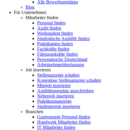
Alle Bewerbungstipps
Blog
Für Unternehmen
Mitarbeiter finden
Personal finden
Azubi finden
Werkstudent finden
Studentische Aushilfe finden
Praktikanten finden
Fachkräfte finden
Führungskräfte finden
Personalsuche Deutschland
Arbeitnehmerüberlassung
Job inserieren
Stellenanzeige schalten
Kostenlose Stellenanzeige schalten
Minijob inserieren
Ausbildungsplatz ausschreiben
Nebenjob inserieren
Praktikumsanzeige
Studentenjob inserieren
Branchen
Gastronomie Personal finden
Handwerk Mitarbeiter finden
IT Mitarbeiter finden