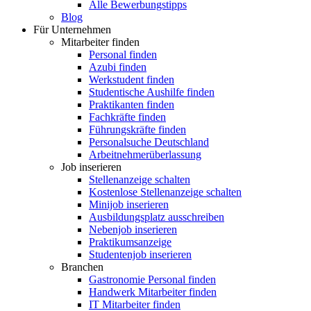
Alle Bewerbungstipps
Blog
Für Unternehmen
Mitarbeiter finden
Personal finden
Azubi finden
Werkstudent finden
Studentische Aushilfe finden
Praktikanten finden
Fachkräfte finden
Führungskräfte finden
Personalsuche Deutschland
Arbeitnehmerüberlassung
Job inserieren
Stellenanzeige schalten
Kostenlose Stellenanzeige schalten
Minijob inserieren
Ausbildungsplatz ausschreiben
Nebenjob inserieren
Praktikumsanzeige
Studentenjob inserieren
Branchen
Gastronomie Personal finden
Handwerk Mitarbeiter finden
IT Mitarbeiter finden