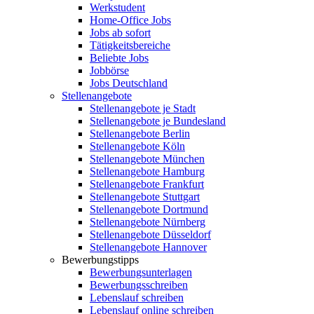
Werkstudent
Home-Office Jobs
Jobs ab sofort
Tätigkeitsbereiche
Beliebte Jobs
Jobbörse
Jobs Deutschland
Stellenangebote
Stellenangebote je Stadt
Stellenangebote je Bundesland
Stellenangebote Berlin
Stellenangebote Köln
Stellenangebote München
Stellenangebote Hamburg
Stellenangebote Frankfurt
Stellenangebote Stuttgart
Stellenangebote Dortmund
Stellenangebote Nürnberg
Stellenangebote Düsseldorf
Stellenangebote Hannover
Bewerbungstipps
Bewerbungsunterlagen
Bewerbungsschreiben
Lebenslauf schreiben
Lebenslauf online schreiben