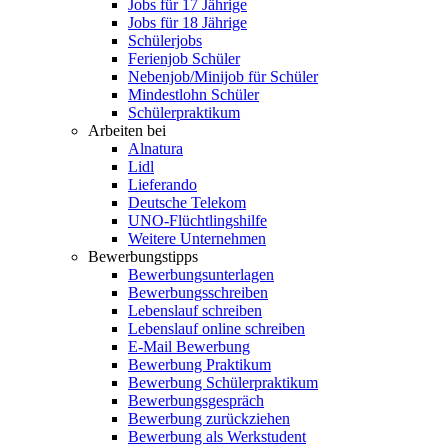
Jobs für 17 Jährige
Jobs für 18 Jährige
Schülerjobs
Ferienjob Schüler
Nebenjob/Minijob für Schüler
Mindestlohn Schüler
Schülerpraktikum
Arbeiten bei
Alnatura
Lidl
Lieferando
Deutsche Telekom
UNO-Flüchtlingshilfe
Weitere Unternehmen
Bewerbungstipps
Bewerbungsunterlagen
Bewerbungsschreiben
Lebenslauf schreiben
Lebenslauf online schreiben
E-Mail Bewerbung
Bewerbung Praktikum
Bewerbung Schülerpraktikum
Bewerbungsgespräch
Bewerbung zurückziehen
Bewerbung als Werkstudent