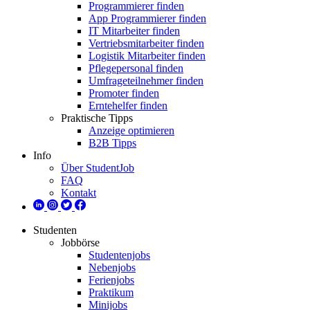
Programmierer finden
App Programmierer finden
IT Mitarbeiter finden
Vertriebsmitarbeiter finden
Logistik Mitarbeiter finden
Pflegepersonal finden
Umfrageteilnehmer finden
Promoter finden
Erntehelfer finden
Praktische Tipps
Anzeige optimieren
B2B Tipps
Info
Über StudentJob
FAQ
Kontakt
Studenten
Jobbörse
Studentenjobs
Nebenjobs
Ferienjobs
Praktikum
Minijobs