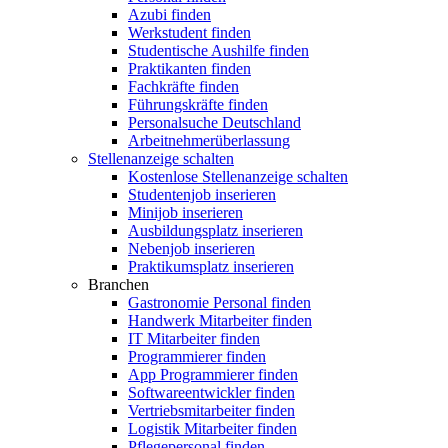
Azubi finden
Werkstudent finden
Studentische Aushilfe finden
Praktikanten finden
Fachkräfte finden
Führungskräfte finden
Personalsuche Deutschland
Arbeitnehmerüberlassung
Stellenanzeige schalten
Kostenlose Stellenanzeige schalten
Studentenjob inserieren
Minijob inserieren
Ausbildungsplatz inserieren
Nebenjob inserieren
Praktikumsplatz inserieren
Branchen
Gastronomie Personal finden
Handwerk Mitarbeiter finden
IT Mitarbeiter finden
Programmierer finden
App Programmierer finden
Softwareentwickler finden
Vertriebsmitarbeiter finden
Logistik Mitarbeiter finden
Pflegepersonal finden