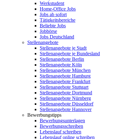
Werkstudent
Home-Office Jobs
Jobs ab sofort
Tätigkeitsbereiche
Beliebte Jobs
Jobbörse
Jobs Deutschland
Stellenangebote
Stellenangebote je Stadt
Stellenangebote je Bundesland
Stellenangebote Berlin
Stellenangebote Köln
Stellenangebote München
Stellenangebote Hamburg
Stellenangebote Frankfurt
Stellenangebote Stuttgart
Stellenangebote Dortmund
Stellenangebote Nürnberg
Stellenangebote Düsseldorf
Stellenangebote Hannover
Bewerbungstipps
Bewerbungsunterlagen
Bewerbungsschreiben
Lebenslauf schreiben
Lebenslauf online schreiben