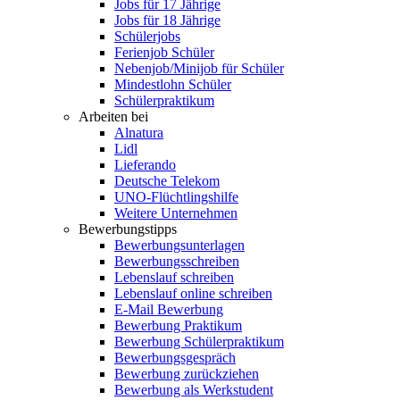
Jobs für 17 Jährige
Jobs für 18 Jährige
Schülerjobs
Ferienjob Schüler
Nebenjob/Minijob für Schüler
Mindestlohn Schüler
Schülerpraktikum
Arbeiten bei
Alnatura
Lidl
Lieferando
Deutsche Telekom
UNO-Flüchtlingshilfe
Weitere Unternehmen
Bewerbungstipps
Bewerbungsunterlagen
Bewerbungsschreiben
Lebenslauf schreiben
Lebenslauf online schreiben
E-Mail Bewerbung
Bewerbung Praktikum
Bewerbung Schülerpraktikum
Bewerbungsgespräch
Bewerbung zurückziehen
Bewerbung als Werkstudent