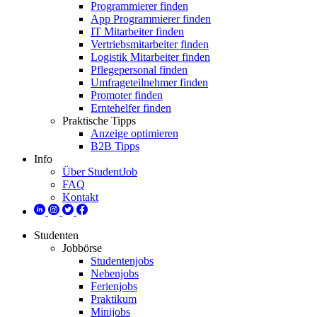
Programmierer finden
App Programmierer finden
IT Mitarbeiter finden
Vertriebsmitarbeiter finden
Logistik Mitarbeiter finden
Pflegepersonal finden
Umfrageteilnehmer finden
Promoter finden
Erntehelfer finden
Praktische Tipps
Anzeige optimieren
B2B Tipps
Info
Über StudentJob
FAQ
Kontakt
Studenten
Jobbörse
Studentenjobs
Nebenjobs
Ferienjobs
Praktikum
Minijobs