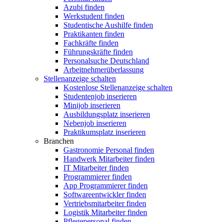
Azubi finden
Werkstudent finden
Studentische Aushilfe finden
Praktikanten finden
Fachkräfte finden
Führungskräfte finden
Personalsuche Deutschland
Arbeitnehmerüberlassung
Stellenanzeige schalten
Kostenlose Stellenanzeige schalten
Studentenjob inserieren
Minijob inserieren
Ausbildungsplatz inserieren
Nebenjob inserieren
Praktikumsplatz inserieren
Branchen
Gastronomie Personal finden
Handwerk Mitarbeiter finden
IT Mitarbeiter finden
Programmierer finden
App Programmierer finden
Softwareentwickler finden
Vertriebsmitarbeiter finden
Logistik Mitarbeiter finden
Pflegepersonal finden