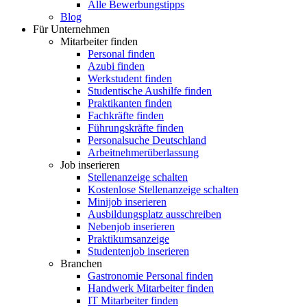
Alle Bewerbungstipps
Blog
Für Unternehmen
Mitarbeiter finden
Personal finden
Azubi finden
Werkstudent finden
Studentische Aushilfe finden
Praktikanten finden
Fachkräfte finden
Führungskräfte finden
Personalsuche Deutschland
Arbeitnehmerüberlassung
Job inserieren
Stellenanzeige schalten
Kostenlose Stellenanzeige schalten
Minijob inserieren
Ausbildungsplatz ausschreiben
Nebenjob inserieren
Praktikumsanzeige
Studentenjob inserieren
Branchen
Gastronomie Personal finden
Handwerk Mitarbeiter finden
IT Mitarbeiter finden