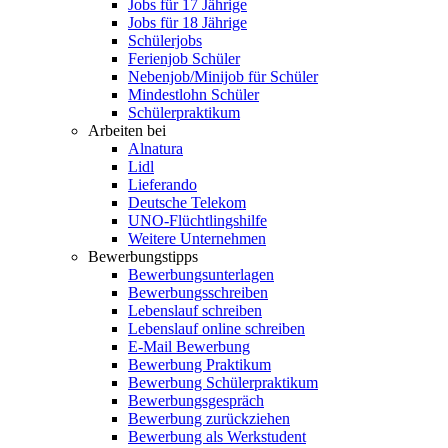
Jobs für 17 Jährige
Jobs für 18 Jährige
Schülerjobs
Ferienjob Schüler
Nebenjob/Minijob für Schüler
Mindestlohn Schüler
Schülerpraktikum
Arbeiten bei
Alnatura
Lidl
Lieferando
Deutsche Telekom
UNO-Flüchtlingshilfe
Weitere Unternehmen
Bewerbungstipps
Bewerbungsunterlagen
Bewerbungsschreiben
Lebenslauf schreiben
Lebenslauf online schreiben
E-Mail Bewerbung
Bewerbung Praktikum
Bewerbung Schülerpraktikum
Bewerbungsgespräch
Bewerbung zurückziehen
Bewerbung als Werkstudent