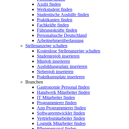
Azubi finden
Werkstudent finden
Studentische Aushilfe finden
Praktikanten finden
Fachkräfte finden
Führungskräfte finden
Personalsuche Deutschland
Arbeitnehmerüberlassung
Stellenanzeige schalten
Kostenlose Stellenanzeige schalten
Studentenjob inserieren
Minijob inserieren
Ausbildungsplatz inserieren
Nebenjob inserieren
Praktikumsplatz inserieren
Branchen
Gastronomie Personal finden
Handwerk Mitarbeiter finden
IT Mitarbeiter finden
Programmierer finden
App Programmierer finden
Softwareentwickler finden
Vertriebsmitarbeiter finden
Logistik Mitarbeiter finden
Pflegepersonal finden