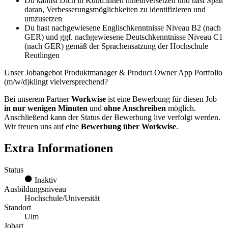
Du kannst Dich in Kund:innen hineinversetzen und hast Spaß
daran, Verbesserungsmöglichkeiten zu identifizieren und
umzusetzen
Du hast nachgewiesene Englischkenntnisse Niveau B2 (nach
GER) und ggf. nachgewiesene Deutschkenntnisse Niveau C1
(nach GER) gemäß der Sprachensatzung der Hochschule
Reutlingen
Unser Jobangebot Produktmanager & Product Owner App Portfolio
(m/w/d)klingt vielversprechend?
Bei unserem Partner
Workwise
ist eine Bewerbung für diesen Job
in nur wenigen Minuten
und
ohne Anschreiben
möglich.
Anschließend kann der Status der Bewerbung live verfolgt werden.
Wir freuen uns auf eine
Bewerbung über Workwise
.
Extra Informationen
Status
Inaktiv
Ausbildungsniveau
Hochschule/Universität
Standort
Ulm
Jobart