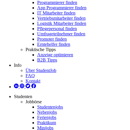
Programmierer finden
App Programmierer finden
IT Mitarbeiter finden
Vertriebsmitarbeiter finden
Logistik Mitarbeiter finden
Pflegepersonal finden
Umfrageteilnehmer finden
Promoter finden
Erntehelfer finden
Praktische Tipps
Anzeige optimieren
B2B Tipps
Info
Über StudentJob
FAQ
Kontakt
Studenten
Jobbörse
Studentenjobs
Nebenjobs
Ferienjobs
Praktikum
Minijobs