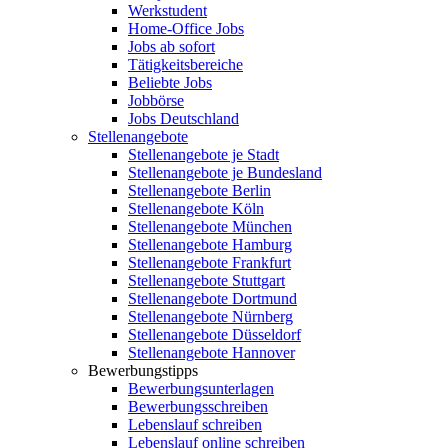
Werkstudent
Home-Office Jobs
Jobs ab sofort
Tätigkeitsbereiche
Beliebte Jobs
Jobbörse
Jobs Deutschland
Stellenangebote
Stellenangebote je Stadt
Stellenangebote je Bundesland
Stellenangebote Berlin
Stellenangebote Köln
Stellenangebote München
Stellenangebote Hamburg
Stellenangebote Frankfurt
Stellenangebote Stuttgart
Stellenangebote Dortmund
Stellenangebote Nürnberg
Stellenangebote Düsseldorf
Stellenangebote Hannover
Bewerbungstipps
Bewerbungsunterlagen
Bewerbungsschreiben
Lebenslauf schreiben
Lebenslauf online schreiben