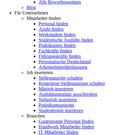
Alle Bewerbungstipps
Blog
Für Unternehmen
Mitarbeiter finden
Personal finden
Azubi finden
Werkstudent finden
Studentische Aushilfe finden
Praktikanten finden
Fachkräfte finden
Führungskräfte finden
Personalsuche Deutschland
Arbeitnehmerüberlassung
Job inserieren
Stellenanzeige schalten
Kostenlose Stellenanzeige schalten
Minijob inserieren
Ausbildungsplatz ausschreiben
Nebenjob inserieren
Praktikumsanzeige
Studentenjob inserieren
Branchen
Gastronomie Personal finden
Handwerk Mitarbeiter finden
IT Mitarbeiter finden