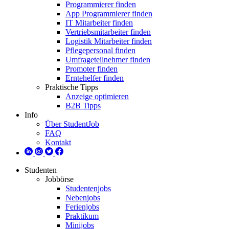
Programmierer finden
App Programmierer finden
IT Mitarbeiter finden
Vertriebsmitarbeiter finden
Logistik Mitarbeiter finden
Pflegepersonal finden
Umfrageteilnehmer finden
Promoter finden
Erntehelfer finden
Praktische Tipps
Anzeige optimieren
B2B Tipps
Info
Über StudentJob
FAQ
Kontakt
Studenten
Jobbörse
Studentenjobs
Nebenjobs
Ferienjobs
Praktikum
Minijobs