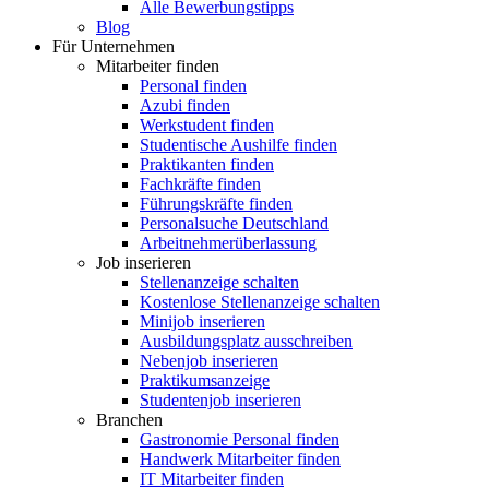
Alle Bewerbungstipps
Blog
Für Unternehmen
Mitarbeiter finden
Personal finden
Azubi finden
Werkstudent finden
Studentische Aushilfe finden
Praktikanten finden
Fachkräfte finden
Führungskräfte finden
Personalsuche Deutschland
Arbeitnehmerüberlassung
Job inserieren
Stellenanzeige schalten
Kostenlose Stellenanzeige schalten
Minijob inserieren
Ausbildungsplatz ausschreiben
Nebenjob inserieren
Praktikumsanzeige
Studentenjob inserieren
Branchen
Gastronomie Personal finden
Handwerk Mitarbeiter finden
IT Mitarbeiter finden