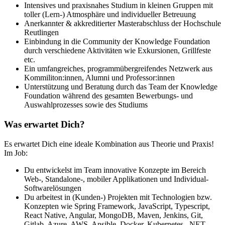
Intensives und praxisnahes Studium in kleinen Gruppen mit
toller (Lern-) Atmosphäre und individueller Betreuung
Anerkannter & akkreditierter Masterabschluss der Hochschule
Reutlingen
Einbindung in die Community der Knowledge Foundation
durch verschiedene Aktivitäten wie Exkursionen, Grillfeste
etc.
Ein umfangreiches, programmübergreifendes Netzwerk aus
Kommiliton:innen, Alumni und Professor:innen
Unterstützung und Beratung durch das Team der Knowledge
Foundation während des gesamten Bewerbungs- und
Auswahlprozesses sowie des Studiums
Was erwartet Dich?
Es erwartet Dich eine ideale Kombination aus Theorie und Praxis!
Im Job:
Du entwickelst im Team innovative Konzepte im Bereich
Web-, Standalone-, mobiler Applikationen und Individual-
Softwarelösungen
Du arbeitest in (Kunden-) Projekten mit Technologien bzw.
Konzepten wie Spring Framework, JavaScript, Typescript,
React Native, Angular, MongoDB, Maven, Jenkins, Git,
Gitlab, Azure, AWS, Ansible, Docker, Kubernetes, .NET,