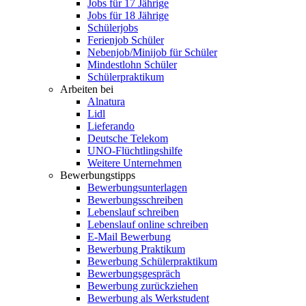
Jobs für 17 Jährige
Jobs für 18 Jährige
Schülerjobs
Ferienjob Schüler
Nebenjob/Minijob für Schüler
Mindestlohn Schüler
Schülerpraktikum
Arbeiten bei
Alnatura
Lidl
Lieferando
Deutsche Telekom
UNO-Flüchtlingshilfe
Weitere Unternehmen
Bewerbungstipps
Bewerbungsunterlagen
Bewerbungsschreiben
Lebenslauf schreiben
Lebenslauf online schreiben
E-Mail Bewerbung
Bewerbung Praktikum
Bewerbung Schülerpraktikum
Bewerbungsgespräch
Bewerbung zurückziehen
Bewerbung als Werkstudent