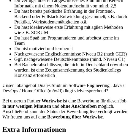
Du verfügst über ein abgeschlossenes Studium im Bereich
Informatik mit einem Notendurchschnitt von mind. 2,5
Du hast bereits praktische Erfahrung in der Frontend-,
Backend oder Fullstack-Entwicklung gesammelt, z.B. durch
Praktika, Werkstudententätigkeiten o.ä.
Du hast idealerweise erste Erfahrung mit agilen Methoden
wie z.B. SCRUM
Du hast Spaß am Programmieren und arbeitest gerne im
Team
Du bist motiviert und lernbereit
Nachgewiesene Englischkenntnisse Niveau B2 (nach GER)
Ggf. nachgewiesene Deutschkenntnisse (mind. Niveau C1)
Bei Bachelorabschlüssen, die nicht in Deutschland erworben
wurden, ist eine Zeugnisanerkennung des Studienkollegs
Konstanz erforderlich
Unser Jobangebot Duales Studium Software Engineering - Java /
DevOps / Home Office (m/w/d)klingt vielversprechend?
Bei unserem Partner
Workwise
ist eine Bewerbung für diesen Job
in nur wenigen Minuten
und
ohne Anschreiben
möglich.
Anschließend kann der Status der Bewerbung live verfolgt werden.
Wir freuen uns auf eine
Bewerbung über Workwise
.
Extra Informationen