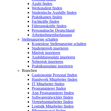
Azubi finden
Werkstudent finden
Studentische Aushilfe finden
Praktikanten finden
Fachkräfte finden
Führungskräfte finden
Personalsuche Deutschland
Arbeitnehmerüberlassung
Stellenanzeige schalten
Kostenlose Stellenanzeige schalten
Studentenjob inserieren
Minijob inserieren
Ausbildungsplatz inserieren
Nebenjob inserieren
Praktikumsplatz inserieren
Branchen
Gastronomie Personal finden
Handwerk Mitarbeiter finden
IT Mitarbeiter finden
Programmierer finden
App Programmierer finden
Softwareentwickler finden
Vertriebsmitarbeiter finden
Logistik Mitarbeiter finden
Pflegepersonal finden