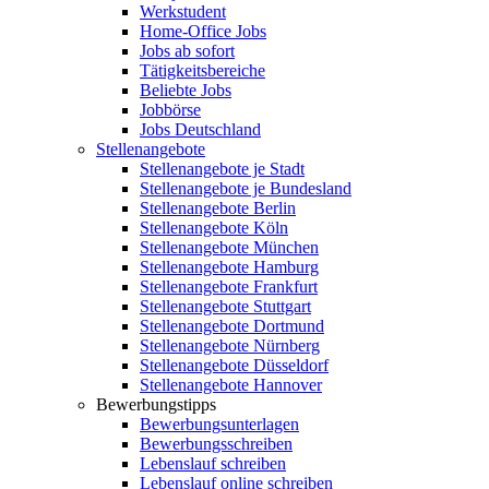
Werkstudent
Home-Office Jobs
Jobs ab sofort
Tätigkeitsbereiche
Beliebte Jobs
Jobbörse
Jobs Deutschland
Stellenangebote
Stellenangebote je Stadt
Stellenangebote je Bundesland
Stellenangebote Berlin
Stellenangebote Köln
Stellenangebote München
Stellenangebote Hamburg
Stellenangebote Frankfurt
Stellenangebote Stuttgart
Stellenangebote Dortmund
Stellenangebote Nürnberg
Stellenangebote Düsseldorf
Stellenangebote Hannover
Bewerbungstipps
Bewerbungsunterlagen
Bewerbungsschreiben
Lebenslauf schreiben
Lebenslauf online schreiben