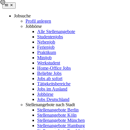
Jobsuche
Profil anlegen
Jobbörse
Alle Stellenangebote
Studentenjobs
Nebenjob
Ferienjob
Praktikum
Minijob
Werkstudent
Home-Office Jobs
Beliebte Jobs
Jobs ab sofort
Tätigkeitsbereiche
Jobs im Ausland
Jobbörse
Jobs Deutschland
Stellenangebote nach Stadt
Stellenangebote Berlin
Stellenangebote Köln
Stellenangebote München
Stellenangebote Hamburg