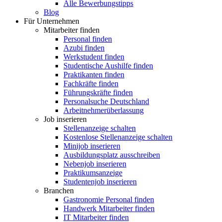
Alle Bewerbungstipps
Blog
Für Unternehmen
Mitarbeiter finden
Personal finden
Azubi finden
Werkstudent finden
Studentische Aushilfe finden
Praktikanten finden
Fachkräfte finden
Führungskräfte finden
Personalsuche Deutschland
Arbeitnehmerüberlassung
Job inserieren
Stellenanzeige schalten
Kostenlose Stellenanzeige schalten
Minijob inserieren
Ausbildungsplatz ausschreiben
Nebenjob inserieren
Praktikumsanzeige
Studentenjob inserieren
Branchen
Gastronomie Personal finden
Handwerk Mitarbeiter finden
IT Mitarbeiter finden