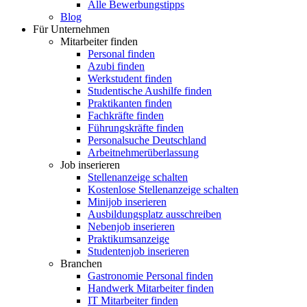
Alle Bewerbungstipps
Blog
Für Unternehmen
Mitarbeiter finden
Personal finden
Azubi finden
Werkstudent finden
Studentische Aushilfe finden
Praktikanten finden
Fachkräfte finden
Führungskräfte finden
Personalsuche Deutschland
Arbeitnehmerüberlassung
Job inserieren
Stellenanzeige schalten
Kostenlose Stellenanzeige schalten
Minijob inserieren
Ausbildungsplatz ausschreiben
Nebenjob inserieren
Praktikumsanzeige
Studentenjob inserieren
Branchen
Gastronomie Personal finden
Handwerk Mitarbeiter finden
IT Mitarbeiter finden