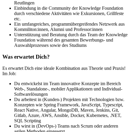
Reutlingen
Einbindung in die Community der Knowledge Foundation
durch verschiedene Aktivitäten wie Exkursionen, Grillfeste
etc.
Ein umfangreiches, programmübergreifendes Netzwerk aus
Kommiliton:innen, Alumni und Professor:innen
Unterstützung und Beratung durch das Team der Knowledge
Foundation während des gesamten Bewerbungs- und
Auswahlprozesses sowie des Studiums
Was erwartet Dich?
Es erwartet Dich eine ideale Kombination aus Theorie und Praxis!
Im Job:
Du entwickelst im Team innovative Konzepte im Bereich
Web-, Standalone-, mobiler Applikationen und Individual-
Softwarelösungen
Du arbeitest in (Kunden-) Projekten mit Technologien bzw.
Konzepten wie Spring Framework, JavaScript, Typescript,
React Native, Angular, MongoDB, Maven, Jenkins, Git,
Gitlab, Azure, AWS, Ansible, Docker, Kubernetes, .NET,
SQL Scripting
Du wirst in (DevOps-) Teams nach Scrum oder anderen
agilen Methoden eingesetzt