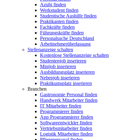
Azubi finden
Werkstudent finden
Studentische Aushilfe finden
Praktikanten finden
Fachkräfte finden
Führungskräfte finden
Personalsuche Deutschland
Arbeitnehmerüberlassung
Stellenanzeige schalten
Kostenlose Stellenanzeige schalten
Studentenjob inserieren
Minijob inserieren
Ausbildungsplatz inserieren
Nebenjob inserieren
Praktikumsplatz inserieren
Branchen
Gastronomie Personal finden
Handwerk Mitarbeiter finden
IT Mitarbeiter finden
Programmierer finden
App Programmierer finden
Softwareentwickler finden
Vertriebsmitarbeiter finden
Logistik Mitarbeiter finden
Pflegepersonal finden