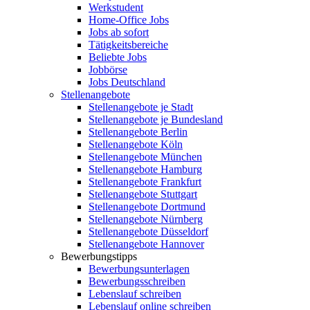
Werkstudent
Home-Office Jobs
Jobs ab sofort
Tätigkeitsbereiche
Beliebte Jobs
Jobbörse
Jobs Deutschland
Stellenangebote
Stellenangebote je Stadt
Stellenangebote je Bundesland
Stellenangebote Berlin
Stellenangebote Köln
Stellenangebote München
Stellenangebote Hamburg
Stellenangebote Frankfurt
Stellenangebote Stuttgart
Stellenangebote Dortmund
Stellenangebote Nürnberg
Stellenangebote Düsseldorf
Stellenangebote Hannover
Bewerbungstipps
Bewerbungsunterlagen
Bewerbungsschreiben
Lebenslauf schreiben
Lebenslauf online schreiben