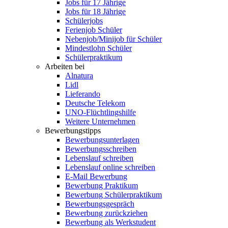
Jobs für 17 Jährige
Jobs für 18 Jährige
Schülerjobs
Ferienjob Schüler
Nebenjob/Minijob für Schüler
Mindestlohn Schüler
Schülerpraktikum
Arbeiten bei
Alnatura
Lidl
Lieferando
Deutsche Telekom
UNO-Flüchtlingshilfe
Weitere Unternehmen
Bewerbungstipps
Bewerbungsunterlagen
Bewerbungsschreiben
Lebenslauf schreiben
Lebenslauf online schreiben
E-Mail Bewerbung
Bewerbung Praktikum
Bewerbung Schülerpraktikum
Bewerbungsgespräch
Bewerbung zurückziehen
Bewerbung als Werkstudent