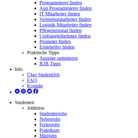
Programmierer finden
App Programmierer finden
IT Mitarbeiter finden
Vertriebsmitarbeiter finden
Logistik Mitarbeiter finden
Pflegepersonal finden
Umfrageteilnehmer finden
Promoter finden
Erntehelfer finden
Praktische Tipps
Anzeige optimieren
B2B Tipps
Info
Über StudentJob
FAQ
Kontakt
Studenten
Jobbörse
Studentenjobs
Nebenjobs
Ferienjobs
Praktikum
Minijobs