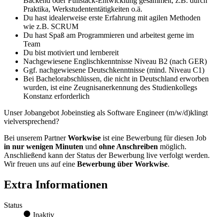
Backend oder Fullstack-Entwicklung gesammelt, z.B. durch
Praktika, Werkstudententätigkeiten o.ä.
Du hast idealerweise erste Erfahrung mit agilen Methoden
wie z.B. SCRUM
Du hast Spaß am Programmieren und arbeitest gerne im
Team
Du bist motiviert und lernbereit
Nachgewiesene Englischkenntnisse Niveau B2 (nach GER)
Ggf. nachgewiesene Deutschkenntnisse (mind. Niveau C1)
Bei Bachelorabschlüssen, die nicht in Deutschland erworben
wurden, ist eine Zeugnisanerkennung des Studienkollegs
Konstanz erforderlich
Unser Jobangebot Jobeinstieg als Software Engineer (m/w/d)klingt
vielversprechend?
Bei unserem Partner
Workwise
ist eine Bewerbung für diesen Job
in nur wenigen Minuten
und
ohne Anschreiben
möglich.
Anschließend kann der Status der Bewerbung live verfolgt werden.
Wir freuen uns auf eine
Bewerbung über Workwise
.
Extra Informationen
Status
Inaktiv