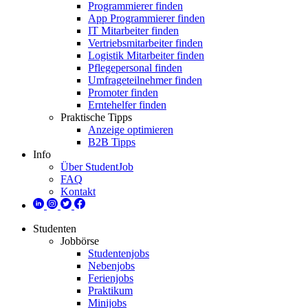
Programmierer finden
App Programmierer finden
IT Mitarbeiter finden
Vertriebsmitarbeiter finden
Logistik Mitarbeiter finden
Pflegepersonal finden
Umfrageteilnehmer finden
Promoter finden
Erntehelfer finden
Praktische Tipps
Anzeige optimieren
B2B Tipps
Info
Über StudentJob
FAQ
Kontakt
Studenten
Jobbörse
Studentenjobs
Nebenjobs
Ferienjobs
Praktikum
Minijobs