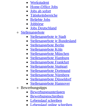
Werkstudent
Home-Office Jobs
Jobs ab sofort
Tätigkeitsbereiche
Beliebte Jobs
Jobbörse
Jobs Deutschland
Stellenangebote
Stellenangebote je Stadt
Stellenangebote je Bundesland
Stellenangebote Berlin
Stellenangebote Köln
Stellenangebote München
Stellenangebote Hamburg
Stellenangebote Frankfurt
Stellenangebote Stuttgart
Stellenangebote Dortmund
Stellenangebote Nürnberg
Stellenangebote Düsseldorf
Stellenangebote Hannover
Bewerbungstipps
Bewerbungsunterlagen
Bewerbungsschreiben
Lebenslauf schreiben
Lebenslauf online schreiben