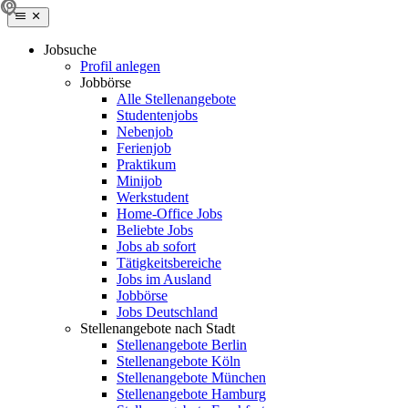
Jobsuche
Profil anlegen
Jobbörse
Alle Stellenangebote
Studentenjobs
Nebenjob
Ferienjob
Praktikum
Minijob
Werkstudent
Home-Office Jobs
Beliebte Jobs
Jobs ab sofort
Tätigkeitsbereiche
Jobs im Ausland
Jobbörse
Jobs Deutschland
Stellenangebote nach Stadt
Stellenangebote Berlin
Stellenangebote Köln
Stellenangebote München
Stellenangebote Hamburg