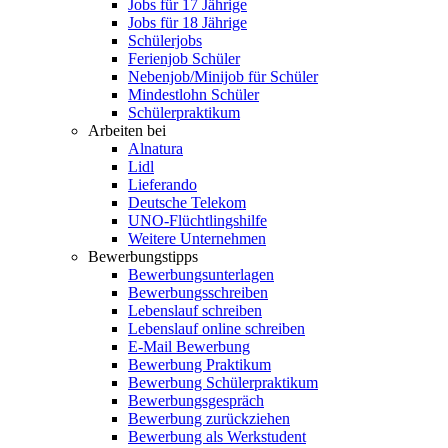
Jobs für 17 Jährige
Jobs für 18 Jährige
Schülerjobs
Ferienjob Schüler
Nebenjob/Minijob für Schüler
Mindestlohn Schüler
Schülerpraktikum
Arbeiten bei
Alnatura
Lidl
Lieferando
Deutsche Telekom
UNO-Flüchtlingshilfe
Weitere Unternehmen
Bewerbungstipps
Bewerbungsunterlagen
Bewerbungsschreiben
Lebenslauf schreiben
Lebenslauf online schreiben
E-Mail Bewerbung
Bewerbung Praktikum
Bewerbung Schülerpraktikum
Bewerbungsgespräch
Bewerbung zurückziehen
Bewerbung als Werkstudent