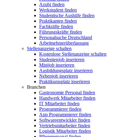
Azubi finden
Werkstudent finden
Studentische Aushilfe finden
Praktikanten finden
Fachkräfte finden
Führungskräfte finden
Personalsuche Deutschland
Arbeitnehmerüberlassung
Stellenanzeige schalten
Kostenlose Stellenanzeige schalten
Studentenjob inserieren
Minijob inserieren
Ausbildungsplatz inserieren
Nebenjob inserieren
Praktikumsplatz inserieren
Branchen
Gastronomie Personal finden
Handwerk Mitarbeiter finden
IT Mitarbeiter finden
Programmierer finden
App Programmierer finden
Softwareentwickler finden
Vertriebsmitarbeiter finden
Logistik Mitarbeiter finden
Pflegepersonal finden