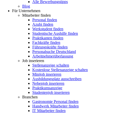
Alle Bewerbungstipps
Blog
Für Unternehmen
Mitarbeiter finden
Personal finden
Azubi finden
Werkstudent finden
Studentische Aushilfe finden
Praktikanten finden
Fachkräfte finden
Führungskräfte finden
Personalsuche Deutschland
Arbeitnehmerüberlassung
Job inserieren
Stellenanzeige schalten
Kostenlose Stellenanzeige schalten
Minijob inserieren
Ausbildungsplatz ausschreiben
Nebenjob inserieren
Praktikumsanzeige
Studentenjob inserieren
Branchen
Gastronomie Personal finden
Handwerk Mitarbeiter finden
IT Mitarbeiter finden