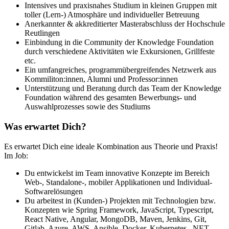
Intensives und praxisnahes Studium in kleinen Gruppen mit
toller (Lern-) Atmosphäre und individueller Betreuung
Anerkannter & akkreditierter Masterabschluss der Hochschule
Reutlingen
Einbindung in die Community der Knowledge Foundation
durch verschiedene Aktivitäten wie Exkursionen, Grillfeste
etc.
Ein umfangreiches, programmübergreifendes Netzwerk aus
Kommiliton:innen, Alumni und Professor:innen
Unterstützung und Beratung durch das Team der Knowledge
Foundation während des gesamten Bewerbungs- und
Auswahlprozesses sowie des Studiums
Was erwartet Dich?
Es erwartet Dich eine ideale Kombination aus Theorie und Praxis!
Im Job:
Du entwickelst im Team innovative Konzepte im Bereich
Web-, Standalone-, mobiler Applikationen und Individual-
Softwarelösungen
Du arbeitest in (Kunden-) Projekten mit Technologien bzw.
Konzepten wie Spring Framework, JavaScript, Typescript,
React Native, Angular, MongoDB, Maven, Jenkins, Git,
Gitlab, Azure, AWS, Ansible, Docker, Kubernetes, .NET,