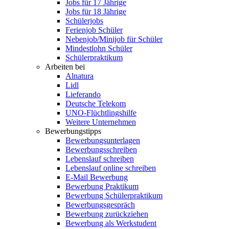
Jobs für 17 Jährige
Jobs für 18 Jährige
Schülerjobs
Ferienjob Schüler
Nebenjob/Minijob für Schüler
Mindestlohn Schüler
Schülerpraktikum
Arbeiten bei
Alnatura
Lidl
Lieferando
Deutsche Telekom
UNO-Flüchtlingshilfe
Weitere Unternehmen
Bewerbungstipps
Bewerbungsunterlagen
Bewerbungsschreiben
Lebenslauf schreiben
Lebenslauf online schreiben
E-Mail Bewerbung
Bewerbung Praktikum
Bewerbung Schülerpraktikum
Bewerbungsgespräch
Bewerbung zurückziehen
Bewerbung als Werkstudent