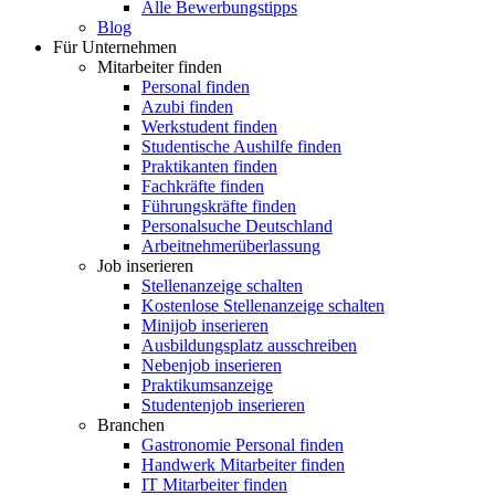
Alle Bewerbungstipps
Blog
Für Unternehmen
Mitarbeiter finden
Personal finden
Azubi finden
Werkstudent finden
Studentische Aushilfe finden
Praktikanten finden
Fachkräfte finden
Führungskräfte finden
Personalsuche Deutschland
Arbeitnehmerüberlassung
Job inserieren
Stellenanzeige schalten
Kostenlose Stellenanzeige schalten
Minijob inserieren
Ausbildungsplatz ausschreiben
Nebenjob inserieren
Praktikumsanzeige
Studentenjob inserieren
Branchen
Gastronomie Personal finden
Handwerk Mitarbeiter finden
IT Mitarbeiter finden