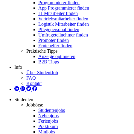
Programmierer finden
App Programmierer finden
IT Mitarbeiter finden
Vertriebsmitarbeiter finden
Logistik Mitarbeiter finden
Pflegepersonal finden
Umfrageteilnehmer finden
Promoter finden
Erntehelfer finden
Praktische Tipps
Anzeige optimieren
B2B Tipps
Info
Über StudentJob
FAQ
Kontakt
Studenten
Jobbörse
Studentenjobs
Nebenjobs
Ferienjobs
Praktikum
Minijobs