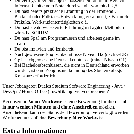
Du verfügst über ein abgeschlossenes Studium im Bereich
Informatik mit einem Notendurchschnitt von mind. 2,5
Du hast bereits praktische Erfahrung in der Frontend-,
Backend oder Fullstack-Entwicklung gesammelt, z.B. durch
Praktika, Werkstudententätigkeiten o.ä.
Du hast idealerweise erste Erfahrung mit agilen Methoden
wie z.B. SCRUM
Du hast Spaß am Programmieren und arbeitest gerne im
Team
Du bist motiviert und lernbereit
Nachgewiesene Englischkenntnisse Niveau B2 (nach GER)
Ggf. nachgewiesene Deutschkenntnisse (mind. Niveau C1)
Bei Bachelorabschlüssen, die nicht in Deutschland erworben
wurden, ist eine Zeugnisanerkennung des Studienkollegs
Konstanz erforderlich
Unser Jobangebot Duales Studium Software Engineering - Java /
DevOps / Home Office (m/w/d)klingt vielversprechend?
Bei unserem Partner
Workwise
ist eine Bewerbung für diesen Job
in nur wenigen Minuten
und
ohne Anschreiben
möglich.
Anschließend kann der Status der Bewerbung live verfolgt werden.
Wir freuen uns auf eine
Bewerbung über Workwise
.
Extra Informationen