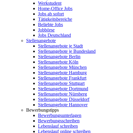
Werkstudent
Home-Office Jobs
Jobs ab sofort
Tätigkeitsbereiche
Beliebte Jobs
Jobbörse
Jobs Deutschland
Stellenangebote
Stellenangebote je Stadt
Stellenangebote je Bundesland
Stellenangebote Berlin
Stellenangebote Köln
Stellenangebote München
Stellenangebote Hamburg
Stellenangebote Frankfurt
Stellenangebote Stuttgart
Stellenangebote Dortmund
Stellenangebote Nürnberg
Stellenangebote Düsseldorf
Stellenangebote Hannover
Bewerbungstipps
Bewerbungsunterlagen
Bewerbungsschreiben
Lebenslauf schreiben
Lebenslauf online schreiben