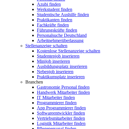
Azubi finden
Werkstudent finden
Studentische Aushilfe finden
Praktikanten finden
Fachkräfte finden
Führungskräfte finden
Personalsuche Deutschland
Arbeitnehmerüberlassung
Stellenanzeige schalten
Kostenlose Stellenanzeige schalten
Studentenjob inserieren
Minijob inserieren
Ausbildungsplatz inserieren
Nebenjob inserieren
Praktikumsplatz inserieren
Branchen
Gastronomie Personal finden
Handwerk Mitarbeiter finden
IT Mitarbeiter finden
Programmierer finden
App Programmierer finden
Softwareentwickler finden
Vertriebsmitarbeiter finden
Logistik Mitarbeiter finden
Pflegepersonal finden