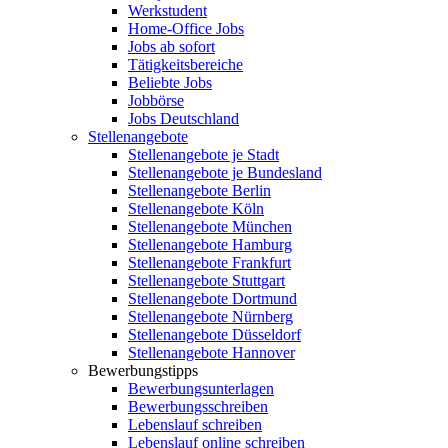
Werkstudent
Home-Office Jobs
Jobs ab sofort
Tätigkeitsbereiche
Beliebte Jobs
Jobbörse
Jobs Deutschland
Stellenangebote
Stellenangebote je Stadt
Stellenangebote je Bundesland
Stellenangebote Berlin
Stellenangebote Köln
Stellenangebote München
Stellenangebote Hamburg
Stellenangebote Frankfurt
Stellenangebote Stuttgart
Stellenangebote Dortmund
Stellenangebote Nürnberg
Stellenangebote Düsseldorf
Stellenangebote Hannover
Bewerbungstipps
Bewerbungsunterlagen
Bewerbungsschreiben
Lebenslauf schreiben
Lebenslauf online schreiben