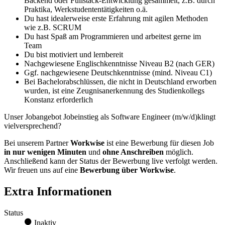
Backend oder Fullstack-Entwicklung gesammelt, z.B. durch
Praktika, Werkstudententätigkeiten o.ä.
Du hast idealerweise erste Erfahrung mit agilen Methoden
wie z.B. SCRUM
Du hast Spaß am Programmieren und arbeitest gerne im
Team
Du bist motiviert und lernbereit
Nachgewiesene Englischkenntnisse Niveau B2 (nach GER)
Ggf. nachgewiesene Deutschkenntnisse (mind. Niveau C1)
Bei Bachelorabschlüssen, die nicht in Deutschland erworben
wurden, ist eine Zeugnisanerkennung des Studienkollegs
Konstanz erforderlich
Unser Jobangebot Jobeinstieg als Software Engineer (m/w/d)klingt
vielversprechend?
Bei unserem Partner
Workwise
ist eine Bewerbung für diesen Job
in nur wenigen Minuten
und
ohne Anschreiben
möglich.
Anschließend kann der Status der Bewerbung live verfolgt werden.
Wir freuen uns auf eine
Bewerbung über Workwise
.
Extra Informationen
Status
Inaktiv