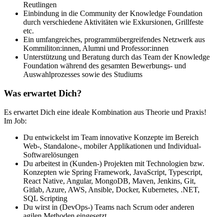
Reutlingen
Einbindung in die Community der Knowledge Foundation
durch verschiedene Aktivitäten wie Exkursionen, Grillfeste
etc.
Ein umfangreiches, programmübergreifendes Netzwerk aus
Kommiliton:innen, Alumni und Professor:innen
Unterstützung und Beratung durch das Team der Knowledge
Foundation während des gesamten Bewerbungs- und
Auswahlprozesses sowie des Studiums
Was erwartet Dich?
Es erwartet Dich eine ideale Kombination aus Theorie und Praxis!
Im Job:
Du entwickelst im Team innovative Konzepte im Bereich
Web-, Standalone-, mobiler Applikationen und Individual-
Softwarelösungen
Du arbeitest in (Kunden-) Projekten mit Technologien bzw.
Konzepten wie Spring Framework, JavaScript, Typescript,
React Native, Angular, MongoDB, Maven, Jenkins, Git,
Gitlab, Azure, AWS, Ansible, Docker, Kubernetes, .NET,
SQL Scripting
Du wirst in (DevOps-) Teams nach Scrum oder anderen
agilen Methoden eingesetzt