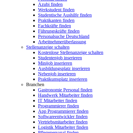
Azubi finden
Werkstudent finden
Studentische Aushilfe finden
Praktikanten finden
Fachkräfte finden
Führungskräfte finden
Personalsuche Deutschland
Arbeitnehmerüberlassung
Stellenanzeige schalten
Kostenlose Stellenanzeige schalten
Studentenjob inserieren
Minijob inserieren
Ausbildungsplatz inserieren
Nebenjob inserieren
Praktikumsplatz inserieren
Branchen
Gastronomie Personal finden
Handwerk Mitarbeiter finden
IT Mitarbeiter finden
Programmierer finden
App Programmierer finden
Softwareentwickler finden
Vertriebsmitarbeiter finden
Logistik Mitarbeiter finden
Pflegepersonal finden