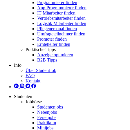
Programmierer finden
App Programmierer finden
IT Mitarbeiter finden
Vertriebsmitarbeiter finden
Logistik Mitarbeiter finden
Pflegepersonal finden
Umfrageteilnehmer finden
Promoter finden
Erntehelfer finden
Praktische Tipps
Anzeige optimieren
B2B Tipps
Info
Über StudentJob
FAQ
Kontakt
Studenten
Jobbörse
Studentenjobs
Nebenjobs
Ferienjobs
Praktikum
Minijobs