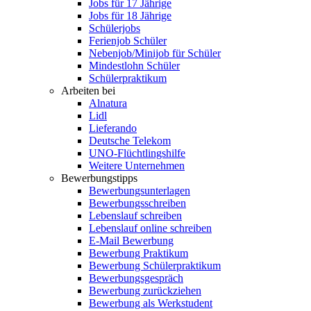
Jobs für 17 Jährige
Jobs für 18 Jährige
Schülerjobs
Ferienjob Schüler
Nebenjob/Minijob für Schüler
Mindestlohn Schüler
Schülerpraktikum
Arbeiten bei
Alnatura
Lidl
Lieferando
Deutsche Telekom
UNO-Flüchtlingshilfe
Weitere Unternehmen
Bewerbungstipps
Bewerbungsunterlagen
Bewerbungsschreiben
Lebenslauf schreiben
Lebenslauf online schreiben
E-Mail Bewerbung
Bewerbung Praktikum
Bewerbung Schülerpraktikum
Bewerbungsgespräch
Bewerbung zurückziehen
Bewerbung als Werkstudent