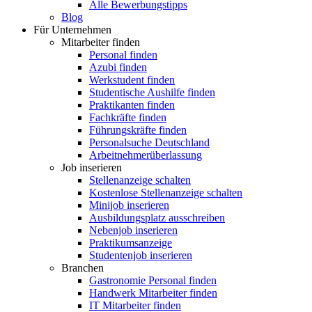
Alle Bewerbungstipps
Blog
Für Unternehmen
Mitarbeiter finden
Personal finden
Azubi finden
Werkstudent finden
Studentische Aushilfe finden
Praktikanten finden
Fachkräfte finden
Führungskräfte finden
Personalsuche Deutschland
Arbeitnehmerüberlassung
Job inserieren
Stellenanzeige schalten
Kostenlose Stellenanzeige schalten
Minijob inserieren
Ausbildungsplatz ausschreiben
Nebenjob inserieren
Praktikumsanzeige
Studentenjob inserieren
Branchen
Gastronomie Personal finden
Handwerk Mitarbeiter finden
IT Mitarbeiter finden