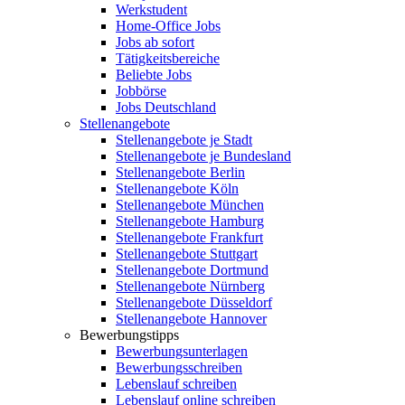
Werkstudent
Home-Office Jobs
Jobs ab sofort
Tätigkeitsbereiche
Beliebte Jobs
Jobbörse
Jobs Deutschland
Stellenangebote
Stellenangebote je Stadt
Stellenangebote je Bundesland
Stellenangebote Berlin
Stellenangebote Köln
Stellenangebote München
Stellenangebote Hamburg
Stellenangebote Frankfurt
Stellenangebote Stuttgart
Stellenangebote Dortmund
Stellenangebote Nürnberg
Stellenangebote Düsseldorf
Stellenangebote Hannover
Bewerbungstipps
Bewerbungsunterlagen
Bewerbungsschreiben
Lebenslauf schreiben
Lebenslauf online schreiben