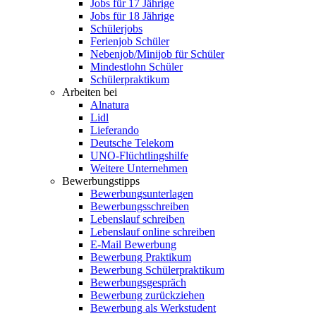
Jobs für 17 Jährige
Jobs für 18 Jährige
Schülerjobs
Ferienjob Schüler
Nebenjob/Minijob für Schüler
Mindestlohn Schüler
Schülerpraktikum
Arbeiten bei
Alnatura
Lidl
Lieferando
Deutsche Telekom
UNO-Flüchtlingshilfe
Weitere Unternehmen
Bewerbungstipps
Bewerbungsunterlagen
Bewerbungsschreiben
Lebenslauf schreiben
Lebenslauf online schreiben
E-Mail Bewerbung
Bewerbung Praktikum
Bewerbung Schülerpraktikum
Bewerbungsgespräch
Bewerbung zurückziehen
Bewerbung als Werkstudent