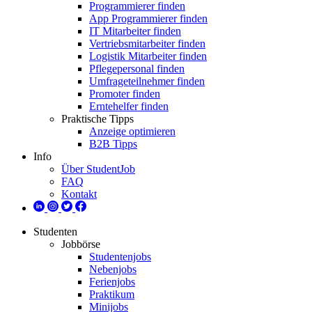
Programmierer finden
App Programmierer finden
IT Mitarbeiter finden
Vertriebsmitarbeiter finden
Logistik Mitarbeiter finden
Pflegepersonal finden
Umfrageteilnehmer finden
Promoter finden
Erntehelfer finden
Praktische Tipps
Anzeige optimieren
B2B Tipps
Info
Über StudentJob
FAQ
Kontakt
Studenten
Jobbörse
Studentenjobs
Nebenjobs
Ferienjobs
Praktikum
Minijobs