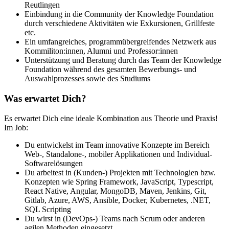
Reutlingen
Einbindung in die Community der Knowledge Foundation
durch verschiedene Aktivitäten wie Exkursionen, Grillfeste
etc.
Ein umfangreiches, programmübergreifendes Netzwerk aus
Kommiliton:innen, Alumni und Professor:innen
Unterstützung und Beratung durch das Team der Knowledge
Foundation während des gesamten Bewerbungs- und
Auswahlprozesses sowie des Studiums
Was erwartet Dich?
Es erwartet Dich eine ideale Kombination aus Theorie und Praxis!
Im Job:
Du entwickelst im Team innovative Konzepte im Bereich
Web-, Standalone-, mobiler Applikationen und Individual-
Softwarelösungen
Du arbeitest in (Kunden-) Projekten mit Technologien bzw.
Konzepten wie Spring Framework, JavaScript, Typescript,
React Native, Angular, MongoDB, Maven, Jenkins, Git,
Gitlab, Azure, AWS, Ansible, Docker, Kubernetes, .NET,
SQL Scripting
Du wirst in (DevOps-) Teams nach Scrum oder anderen
agilen Methoden eingesetzt