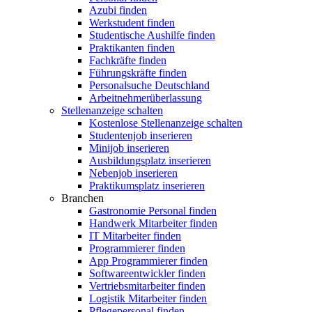
Azubi finden
Werkstudent finden
Studentische Aushilfe finden
Praktikanten finden
Fachkräfte finden
Führungskräfte finden
Personalsuche Deutschland
Arbeitnehmerüberlassung
Stellenanzeige schalten
Kostenlose Stellenanzeige schalten
Studentenjob inserieren
Minijob inserieren
Ausbildungsplatz inserieren
Nebenjob inserieren
Praktikumsplatz inserieren
Branchen
Gastronomie Personal finden
Handwerk Mitarbeiter finden
IT Mitarbeiter finden
Programmierer finden
App Programmierer finden
Softwareentwickler finden
Vertriebsmitarbeiter finden
Logistik Mitarbeiter finden
Pflegepersonal finden