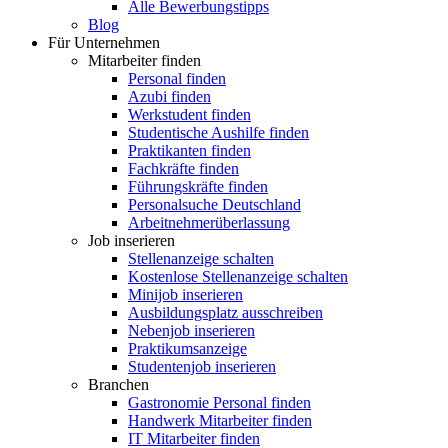
Alle Bewerbungstipps
Blog
Für Unternehmen
Mitarbeiter finden
Personal finden
Azubi finden
Werkstudent finden
Studentische Aushilfe finden
Praktikanten finden
Fachkräfte finden
Führungskräfte finden
Personalsuche Deutschland
Arbeitnehmerüberlassung
Job inserieren
Stellenanzeige schalten
Kostenlose Stellenanzeige schalten
Minijob inserieren
Ausbildungsplatz ausschreiben
Nebenjob inserieren
Praktikumsanzeige
Studentenjob inserieren
Branchen
Gastronomie Personal finden
Handwerk Mitarbeiter finden
IT Mitarbeiter finden