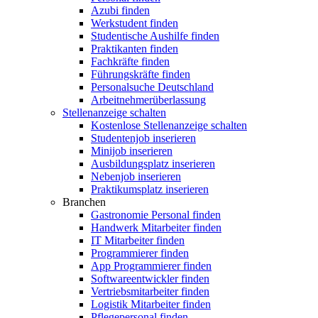
Azubi finden
Werkstudent finden
Studentische Aushilfe finden
Praktikanten finden
Fachkräfte finden
Führungskräfte finden
Personalsuche Deutschland
Arbeitnehmerüberlassung
Stellenanzeige schalten
Kostenlose Stellenanzeige schalten
Studentenjob inserieren
Minijob inserieren
Ausbildungsplatz inserieren
Nebenjob inserieren
Praktikumsplatz inserieren
Branchen
Gastronomie Personal finden
Handwerk Mitarbeiter finden
IT Mitarbeiter finden
Programmierer finden
App Programmierer finden
Softwareentwickler finden
Vertriebsmitarbeiter finden
Logistik Mitarbeiter finden
Pflegepersonal finden