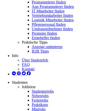
Programmierer finden
App Programmierer finden
IT Mitarbeiter finden
Vertriebsmitarbeiter finden
Logistik Mitarbeiter finden
Pflegepersonal finden
Umfrageteilnehmer finden
Promoter finden
Erntehelfer finden
Praktische Tipps
Anzeige optimieren
B2B Tipps
Info
Über StudentJob
FAQ
Kontakt
Studenten
Jobbörse
Studentenjobs
Nebenjobs
Ferienjobs
Praktikum
Minijobs