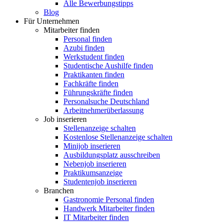
Alle Bewerbungstipps
Blog
Für Unternehmen
Mitarbeiter finden
Personal finden
Azubi finden
Werkstudent finden
Studentische Aushilfe finden
Praktikanten finden
Fachkräfte finden
Führungskräfte finden
Personalsuche Deutschland
Arbeitnehmerüberlassung
Job inserieren
Stellenanzeige schalten
Kostenlose Stellenanzeige schalten
Minijob inserieren
Ausbildungsplatz ausschreiben
Nebenjob inserieren
Praktikumsanzeige
Studentenjob inserieren
Branchen
Gastronomie Personal finden
Handwerk Mitarbeiter finden
IT Mitarbeiter finden