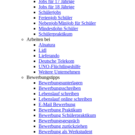
Jobs für 17 Jährige
Jobs für 18 Jährige
Schülerjobs
Ferienjob Schüler
Nebenjob/Minijob für Schüler
Mindestlohn Schüler
Schülerpraktikum
Arbeiten bei
Alnatura
Lidl
Lieferando
Deutsche Telekom
UNO-Flüchtlingshilfe
Weitere Unternehmen
Bewerbungstipps
Bewerbungsunterlagen
Bewerbungsschreiben
Lebenslauf schreiben
Lebenslauf online schreiben
E-Mail Bewerbung
Bewerbung Praktikum
Bewerbung Schülerpraktikum
Bewerbungsgespräch
Bewerbung zurückziehen
Bewerbung als Werkstudent