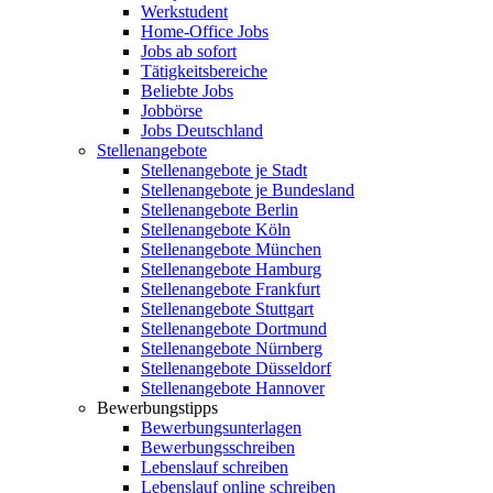
Werkstudent
Home-Office Jobs
Jobs ab sofort
Tätigkeitsbereiche
Beliebte Jobs
Jobbörse
Jobs Deutschland
Stellenangebote
Stellenangebote je Stadt
Stellenangebote je Bundesland
Stellenangebote Berlin
Stellenangebote Köln
Stellenangebote München
Stellenangebote Hamburg
Stellenangebote Frankfurt
Stellenangebote Stuttgart
Stellenangebote Dortmund
Stellenangebote Nürnberg
Stellenangebote Düsseldorf
Stellenangebote Hannover
Bewerbungstipps
Bewerbungsunterlagen
Bewerbungsschreiben
Lebenslauf schreiben
Lebenslauf online schreiben