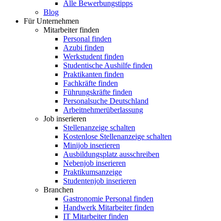
Alle Bewerbungstipps
Blog
Für Unternehmen
Mitarbeiter finden
Personal finden
Azubi finden
Werkstudent finden
Studentische Aushilfe finden
Praktikanten finden
Fachkräfte finden
Führungskräfte finden
Personalsuche Deutschland
Arbeitnehmerüberlassung
Job inserieren
Stellenanzeige schalten
Kostenlose Stellenanzeige schalten
Minijob inserieren
Ausbildungsplatz ausschreiben
Nebenjob inserieren
Praktikumsanzeige
Studentenjob inserieren
Branchen
Gastronomie Personal finden
Handwerk Mitarbeiter finden
IT Mitarbeiter finden