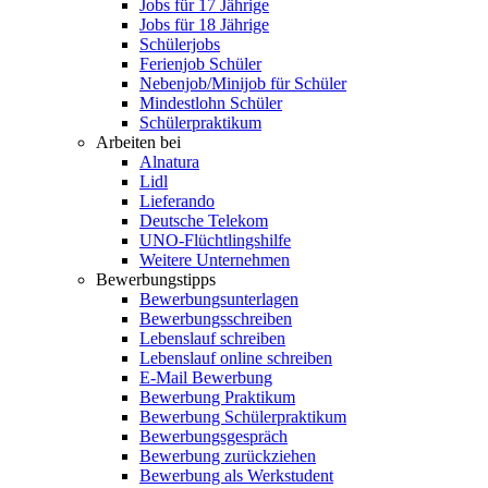
Jobs für 17 Jährige
Jobs für 18 Jährige
Schülerjobs
Ferienjob Schüler
Nebenjob/Minijob für Schüler
Mindestlohn Schüler
Schülerpraktikum
Arbeiten bei
Alnatura
Lidl
Lieferando
Deutsche Telekom
UNO-Flüchtlingshilfe
Weitere Unternehmen
Bewerbungstipps
Bewerbungsunterlagen
Bewerbungsschreiben
Lebenslauf schreiben
Lebenslauf online schreiben
E-Mail Bewerbung
Bewerbung Praktikum
Bewerbung Schülerpraktikum
Bewerbungsgespräch
Bewerbung zurückziehen
Bewerbung als Werkstudent