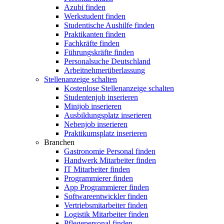
Azubi finden
Werkstudent finden
Studentische Aushilfe finden
Praktikanten finden
Fachkräfte finden
Führungskräfte finden
Personalsuche Deutschland
Arbeitnehmerüberlassung
Stellenanzeige schalten
Kostenlose Stellenanzeige schalten
Studentenjob inserieren
Minijob inserieren
Ausbildungsplatz inserieren
Nebenjob inserieren
Praktikumsplatz inserieren
Branchen
Gastronomie Personal finden
Handwerk Mitarbeiter finden
IT Mitarbeiter finden
Programmierer finden
App Programmierer finden
Softwareentwickler finden
Vertriebsmitarbeiter finden
Logistik Mitarbeiter finden
Pflegepersonal finden