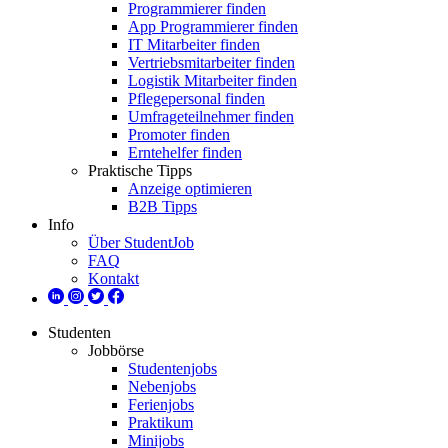
Programmierer finden
App Programmierer finden
IT Mitarbeiter finden
Vertriebsmitarbeiter finden
Logistik Mitarbeiter finden
Pflegepersonal finden
Umfrageteilnehmer finden
Promoter finden
Erntehelfer finden
Praktische Tipps
Anzeige optimieren
B2B Tipps
Info
Über StudentJob
FAQ
Kontakt
Studenten
Jobbörse
Studentenjobs
Nebenjobs
Ferienjobs
Praktikum
Minijobs