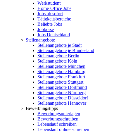
Werkstudent
Home-Office Jobs
Jobs ab sofort
Tätigkeitsbereiche
Beliebte Jobs
Jobbörse
Jobs Deutschland
Stellenangebote
Stellenangebote je Stadt
Stellenangebote je Bundesland
Stellenangebote Berlin
Stellenangebote Köln
Stellenangebote München
Stellenangebote Hamburg
Stellenangebote Frankfurt
Stellenangebote Stuttgart
Stellenangebote Dortmund
Stellenangebote Nürnberg
Stellenangebote Düsseldorf
Stellenangebote Hannover
Bewerbungstipps
Bewerbungsunterlagen
Bewerbungsschreiben
Lebenslauf schreiben
Lebenslauf online schreiben