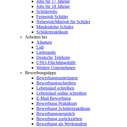
Jobs für 17 Jährige
Jobs für 18 Jährige
Schülerjobs
Ferienjob Schüler
Nebenjob/Minijob für Schüler
Mindestlohn Schüler
Schülerpraktikum
Arbeiten bei
Alnatura
Lidl
Lieferando
Deutsche Telekom
UNO-Flüchtlingshilfe
Weitere Unternehmen
Bewerbungstipps
Bewerbungsunterlagen
Bewerbungsschreiben
Lebenslauf schreiben
Lebenslauf online schreiben
E-Mail Bewerbung
Bewerbung Praktikum
Bewerbung Schülerpraktikum
Bewerbungsgespräch
Bewerbung zurückziehen
Bewerbung als Werkstudent