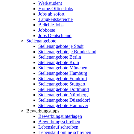
Werkstudent
Home-Office Jobs
Jobs ab sofort
Tätigkeitsbereiche
Beliebte Jobs
Jobbörse
Jobs Deutschland
Stellenangebote
Stellenangebote je Stadt
Stellenangebote je Bundesland
Stellenangebote Berlin
Stellenangebote Köln
Stellenangebote München
Stellenangebote Hamburg
Stellenangebote Frankfurt
Stellenangebote Stuttgart
Stellenangebote Dortmund
Stellenangebote Nürnberg
Stellenangebote Düsseldorf
Stellenangebote Hannover
Bewerbungstipps
Bewerbungsunterlagen
Bewerbungsschreiben
Lebenslauf schreiben
Lebenslauf online schreiben