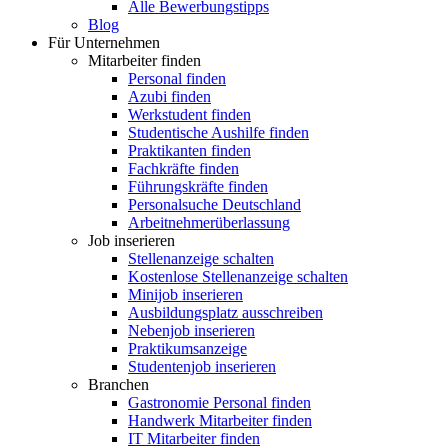
Alle Bewerbungstipps
Blog
Für Unternehmen
Mitarbeiter finden
Personal finden
Azubi finden
Werkstudent finden
Studentische Aushilfe finden
Praktikanten finden
Fachkräfte finden
Führungskräfte finden
Personalsuche Deutschland
Arbeitnehmerüberlassung
Job inserieren
Stellenanzeige schalten
Kostenlose Stellenanzeige schalten
Minijob inserieren
Ausbildungsplatz ausschreiben
Nebenjob inserieren
Praktikumsanzeige
Studentenjob inserieren
Branchen
Gastronomie Personal finden
Handwerk Mitarbeiter finden
IT Mitarbeiter finden