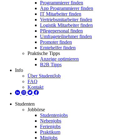
Programmierer finden
App Programmierer finden
IT Mitarbeiter finden
Vertriebsmitarbeiter finden
Logistik Mitarbeiter finden
Pflegepersonal finden
Umfrageteilnehmer finden
Promoter finden
Erntehelfer finden
Praktische Tipps
Anzeige optimieren
B2B Tipps
Info
Über StudentJob
FAQ
Kontakt
Studenten
Jobbörse
Studentenjobs
Nebenjobs
Ferienjobs
Praktikum
Minijobs