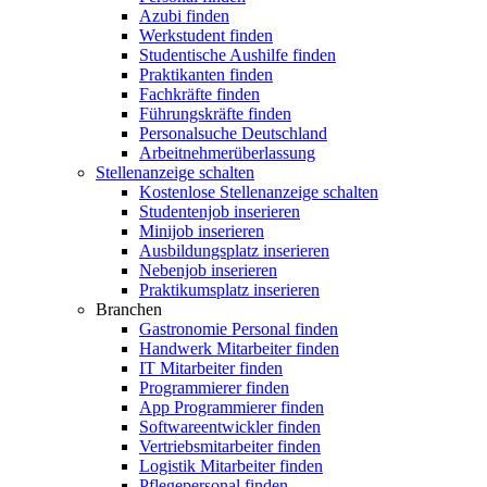
Azubi finden
Werkstudent finden
Studentische Aushilfe finden
Praktikanten finden
Fachkräfte finden
Führungskräfte finden
Personalsuche Deutschland
Arbeitnehmerüberlassung
Stellenanzeige schalten
Kostenlose Stellenanzeige schalten
Studentenjob inserieren
Minijob inserieren
Ausbildungsplatz inserieren
Nebenjob inserieren
Praktikumsplatz inserieren
Branchen
Gastronomie Personal finden
Handwerk Mitarbeiter finden
IT Mitarbeiter finden
Programmierer finden
App Programmierer finden
Softwareentwickler finden
Vertriebsmitarbeiter finden
Logistik Mitarbeiter finden
Pflegepersonal finden