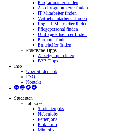
Programmierer finden
App Programmierer finden
IT Mitarbeiter finden
Vertriebsmitarbeiter finden
Logistik Mitarbeiter finden
Pflegepersonal finden
Umfrageteilnehmer finden
Promoter finden
Erntehelfer finden
Praktische Tipps
Anzeige optimieren
B2B Tipps
Info
Über StudentJob
FAQ
Kontakt
Studenten
Jobbörse
Studentenjobs
Nebenjobs
Ferienjobs
Praktikum
Minijobs