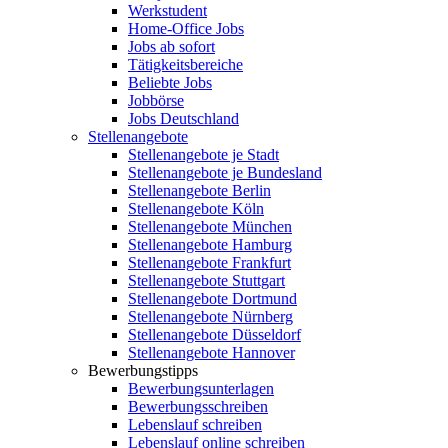
Werkstudent
Home-Office Jobs
Jobs ab sofort
Tätigkeitsbereiche
Beliebte Jobs
Jobbörse
Jobs Deutschland
Stellenangebote
Stellenangebote je Stadt
Stellenangebote je Bundesland
Stellenangebote Berlin
Stellenangebote Köln
Stellenangebote München
Stellenangebote Hamburg
Stellenangebote Frankfurt
Stellenangebote Stuttgart
Stellenangebote Dortmund
Stellenangebote Nürnberg
Stellenangebote Düsseldorf
Stellenangebote Hannover
Bewerbungstipps
Bewerbungsunterlagen
Bewerbungsschreiben
Lebenslauf schreiben
Lebenslauf online schreiben