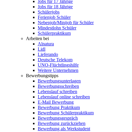
Jobs für 17 Jährige
Jobs für 18 Jährige
Schülerjobs
Ferienjob Schüler
Nebenjob/Minijob für Schüler
Mindestlohn Schüler
Schülerpraktikum
Arbeiten bei
Alnatura
Lidl
Lieferando
Deutsche Telekom
UNO-Flüchtlingshilfe
Weitere Unternehmen
Bewerbungstipps
Bewerbungsunterlagen
Bewerbungsschreiben
Lebenslauf schreiben
Lebenslauf online schreiben
E-Mail Bewerbung
Bewerbung Praktikum
Bewerbung Schülerpraktikum
Bewerbungsgespräch
Bewerbung zurückziehen
Bewerbung als Werkstudent