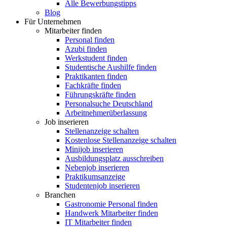
Alle Bewerbungstipps
Blog
Für Unternehmen
Mitarbeiter finden
Personal finden
Azubi finden
Werkstudent finden
Studentische Aushilfe finden
Praktikanten finden
Fachkräfte finden
Führungskräfte finden
Personalsuche Deutschland
Arbeitnehmerüberlassung
Job inserieren
Stellenanzeige schalten
Kostenlose Stellenanzeige schalten
Minijob inserieren
Ausbildungsplatz ausschreiben
Nebenjob inserieren
Praktikumsanzeige
Studentenjob inserieren
Branchen
Gastronomie Personal finden
Handwerk Mitarbeiter finden
IT Mitarbeiter finden