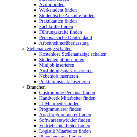
Azubi finden
Werkstudent finden
Studentische Aushilfe finden
Praktikanten finden
Fachkräfte finden
Führungskräfte finden
Personalsuche Deutschland
Arbeitnehmerüberlassung
Stellenanzeige schalten
Kostenlose Stellenanzeige schalten
Studentenjob inserieren
Minijob inserieren
Ausbildungsplatz inserieren
Nebenjob inserieren
Praktikumsplatz inserieren
Branchen
Gastronomie Personal finden
Handwerk Mitarbeiter finden
IT Mitarbeiter finden
Programmierer finden
App Programmierer finden
Softwareentwickler finden
Vertriebsmitarbeiter finden
Logistik Mitarbeiter finden
Pflegepersonal finden