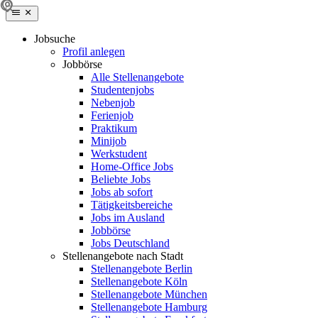
Jobsuche
Profil anlegen
Jobbörse
Alle Stellenangebote
Studentenjobs
Nebenjob
Ferienjob
Praktikum
Minijob
Werkstudent
Home-Office Jobs
Beliebte Jobs
Jobs ab sofort
Tätigkeitsbereiche
Jobs im Ausland
Jobbörse
Jobs Deutschland
Stellenangebote nach Stadt
Stellenangebote Berlin
Stellenangebote Köln
Stellenangebote München
Stellenangebote Hamburg