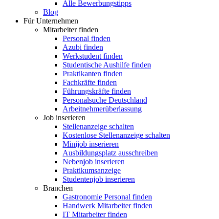
Alle Bewerbungstipps
Blog
Für Unternehmen
Mitarbeiter finden
Personal finden
Azubi finden
Werkstudent finden
Studentische Aushilfe finden
Praktikanten finden
Fachkräfte finden
Führungskräfte finden
Personalsuche Deutschland
Arbeitnehmerüberlassung
Job inserieren
Stellenanzeige schalten
Kostenlose Stellenanzeige schalten
Minijob inserieren
Ausbildungsplatz ausschreiben
Nebenjob inserieren
Praktikumsanzeige
Studentenjob inserieren
Branchen
Gastronomie Personal finden
Handwerk Mitarbeiter finden
IT Mitarbeiter finden