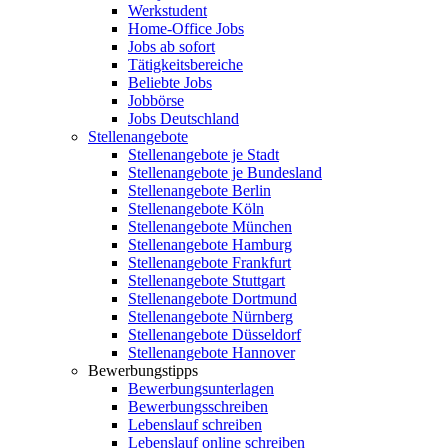
Werkstudent
Home-Office Jobs
Jobs ab sofort
Tätigkeitsbereiche
Beliebte Jobs
Jobbörse
Jobs Deutschland
Stellenangebote
Stellenangebote je Stadt
Stellenangebote je Bundesland
Stellenangebote Berlin
Stellenangebote Köln
Stellenangebote München
Stellenangebote Hamburg
Stellenangebote Frankfurt
Stellenangebote Stuttgart
Stellenangebote Dortmund
Stellenangebote Nürnberg
Stellenangebote Düsseldorf
Stellenangebote Hannover
Bewerbungstipps
Bewerbungsunterlagen
Bewerbungsschreiben
Lebenslauf schreiben
Lebenslauf online schreiben