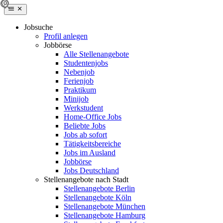
Jobsuche
Profil anlegen
Jobbörse
Alle Stellenangebote
Studentenjobs
Nebenjob
Ferienjob
Praktikum
Minijob
Werkstudent
Home-Office Jobs
Beliebte Jobs
Jobs ab sofort
Tätigkeitsbereiche
Jobs im Ausland
Jobbörse
Jobs Deutschland
Stellenangebote nach Stadt
Stellenangebote Berlin
Stellenangebote Köln
Stellenangebote München
Stellenangebote Hamburg