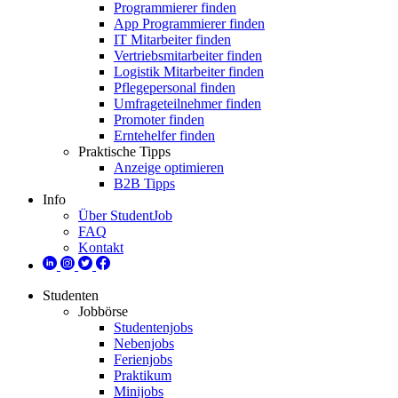
Programmierer finden
App Programmierer finden
IT Mitarbeiter finden
Vertriebsmitarbeiter finden
Logistik Mitarbeiter finden
Pflegepersonal finden
Umfrageteilnehmer finden
Promoter finden
Erntehelfer finden
Praktische Tipps
Anzeige optimieren
B2B Tipps
Info
Über StudentJob
FAQ
Kontakt
Studenten
Jobbörse
Studentenjobs
Nebenjobs
Ferienjobs
Praktikum
Minijobs