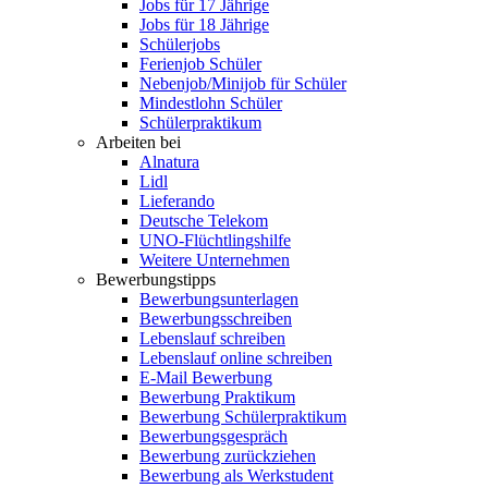
Jobs für 17 Jährige
Jobs für 18 Jährige
Schülerjobs
Ferienjob Schüler
Nebenjob/Minijob für Schüler
Mindestlohn Schüler
Schülerpraktikum
Arbeiten bei
Alnatura
Lidl
Lieferando
Deutsche Telekom
UNO-Flüchtlingshilfe
Weitere Unternehmen
Bewerbungstipps
Bewerbungsunterlagen
Bewerbungsschreiben
Lebenslauf schreiben
Lebenslauf online schreiben
E-Mail Bewerbung
Bewerbung Praktikum
Bewerbung Schülerpraktikum
Bewerbungsgespräch
Bewerbung zurückziehen
Bewerbung als Werkstudent