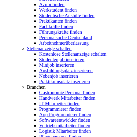
Azubi finden
Werkstudent finden
Studentische Aushilfe finden
Praktikanten finden
Fachkräfte finden
Führungskräfte finden
Personalsuche Deutschland
Arbeitnehmerüberlassung
Stellenanzeige schalten
Kostenlose Stellenanzeige schalten
Studentenjob inserieren
Minijob inserieren
Ausbildungsplatz inserieren
Nebenjob inserieren
Praktikumsplatz inserieren
Branchen
Gastronomie Personal finden
Handwerk Mitarbeiter finden
IT Mitarbeiter finden
Programmierer finden
App Programmierer finden
Softwareentwickler finden
Vertriebsmitarbeiter finden
Logistik Mitarbeiter finden
Pflegepersonal finden