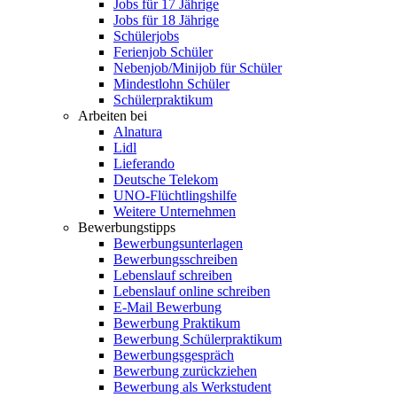
Jobs für 17 Jährige
Jobs für 18 Jährige
Schülerjobs
Ferienjob Schüler
Nebenjob/Minijob für Schüler
Mindestlohn Schüler
Schülerpraktikum
Arbeiten bei
Alnatura
Lidl
Lieferando
Deutsche Telekom
UNO-Flüchtlingshilfe
Weitere Unternehmen
Bewerbungstipps
Bewerbungsunterlagen
Bewerbungsschreiben
Lebenslauf schreiben
Lebenslauf online schreiben
E-Mail Bewerbung
Bewerbung Praktikum
Bewerbung Schülerpraktikum
Bewerbungsgespräch
Bewerbung zurückziehen
Bewerbung als Werkstudent