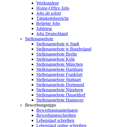
Werkstudent
Home-Office Jobs
Jobs ab sofort
Tätigkeitsbereiche
Beliebte Jobs
Jobbörse
Jobs Deutschland
Stellenangebote
Stellenangebote je Stadt
Stellenangebote je Bundesland
Stellenangebote Berlin
Stellenangebote Köln
Stellenangebote München
Stellenangebote Hamburg
Stellenangebote Frankfurt
Stellenangebote Stuttgart
Stellenangebote Dortmund
Stellenangebote Nürnberg
Stellenangebote Düsseldorf
Stellenangebote Hannover
Bewerbungstipps
Bewerbungsunterlagen
Bewerbungsschreiben
Lebenslauf schreiben
Lebenslauf online schreiben