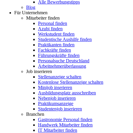
Alle Bewerbungstipps
Blog
Für Unternehmen
Mitarbeiter finden
Personal finden
Azubi finden
Werkstudent finden
Studentische Aushilfe finden
Praktikanten finden
Fachkräfte finden
Führungskräfte finden
Personalsuche Deutschland
Arbeitnehmerüberlassung
Job inserieren
Stellenanzeige schalten
Kostenlose Stellenanzeige schalten
Minijob inserieren
Ausbildungsplatz ausschreiben
Nebenjob inserieren
Praktikumsanzeige
Studentenjob inserieren
Branchen
Gastronomie Personal finden
Handwerk Mitarbeiter finden
IT Mitarbeiter finden