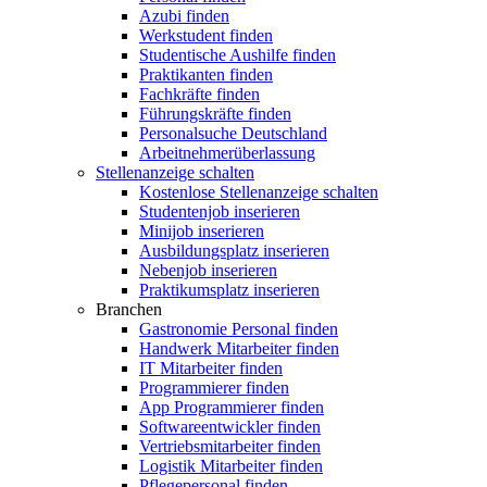
Azubi finden
Werkstudent finden
Studentische Aushilfe finden
Praktikanten finden
Fachkräfte finden
Führungskräfte finden
Personalsuche Deutschland
Arbeitnehmerüberlassung
Stellenanzeige schalten
Kostenlose Stellenanzeige schalten
Studentenjob inserieren
Minijob inserieren
Ausbildungsplatz inserieren
Nebenjob inserieren
Praktikumsplatz inserieren
Branchen
Gastronomie Personal finden
Handwerk Mitarbeiter finden
IT Mitarbeiter finden
Programmierer finden
App Programmierer finden
Softwareentwickler finden
Vertriebsmitarbeiter finden
Logistik Mitarbeiter finden
Pflegepersonal finden