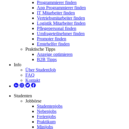
Programmierer finden
App Programmierer finden
IT Mitarbeiter finden
Vertriebsmitarbeiter finden
Logistik Mitarbeiter finden
Pflegepersonal finden
Umfrageteilnehmer finden
Promoter finden
Erntehelfer finden
Praktische Tipps
Anzeige optimieren
B2B Tipps
Info
Über StudentJob
FAQ
Kontakt
Studenten
Jobbörse
Studentenjobs
Nebenjobs
Ferienjobs
Praktikum
Minijobs