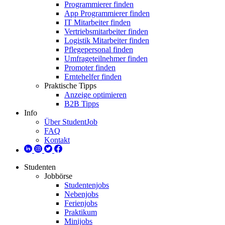
Programmierer finden
App Programmierer finden
IT Mitarbeiter finden
Vertriebsmitarbeiter finden
Logistik Mitarbeiter finden
Pflegepersonal finden
Umfrageteilnehmer finden
Promoter finden
Erntehelfer finden
Praktische Tipps
Anzeige optimieren
B2B Tipps
Info
Über StudentJob
FAQ
Kontakt
Studenten
Jobbörse
Studentenjobs
Nebenjobs
Ferienjobs
Praktikum
Minijobs