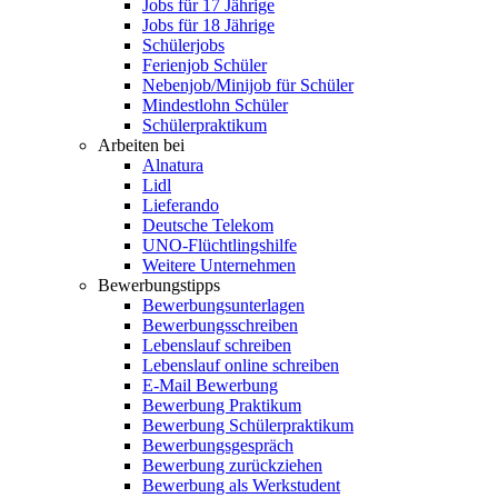
Jobs für 17 Jährige
Jobs für 18 Jährige
Schülerjobs
Ferienjob Schüler
Nebenjob/Minijob für Schüler
Mindestlohn Schüler
Schülerpraktikum
Arbeiten bei
Alnatura
Lidl
Lieferando
Deutsche Telekom
UNO-Flüchtlingshilfe
Weitere Unternehmen
Bewerbungstipps
Bewerbungsunterlagen
Bewerbungsschreiben
Lebenslauf schreiben
Lebenslauf online schreiben
E-Mail Bewerbung
Bewerbung Praktikum
Bewerbung Schülerpraktikum
Bewerbungsgespräch
Bewerbung zurückziehen
Bewerbung als Werkstudent