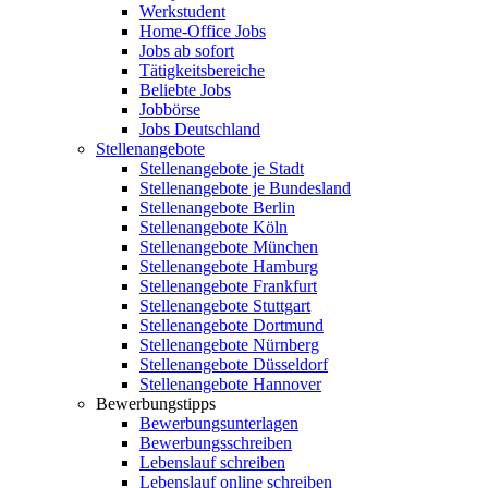
Werkstudent
Home-Office Jobs
Jobs ab sofort
Tätigkeitsbereiche
Beliebte Jobs
Jobbörse
Jobs Deutschland
Stellenangebote
Stellenangebote je Stadt
Stellenangebote je Bundesland
Stellenangebote Berlin
Stellenangebote Köln
Stellenangebote München
Stellenangebote Hamburg
Stellenangebote Frankfurt
Stellenangebote Stuttgart
Stellenangebote Dortmund
Stellenangebote Nürnberg
Stellenangebote Düsseldorf
Stellenangebote Hannover
Bewerbungstipps
Bewerbungsunterlagen
Bewerbungsschreiben
Lebenslauf schreiben
Lebenslauf online schreiben