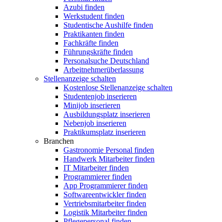
Azubi finden
Werkstudent finden
Studentische Aushilfe finden
Praktikanten finden
Fachkräfte finden
Führungskräfte finden
Personalsuche Deutschland
Arbeitnehmerüberlassung
Stellenanzeige schalten
Kostenlose Stellenanzeige schalten
Studentenjob inserieren
Minijob inserieren
Ausbildungsplatz inserieren
Nebenjob inserieren
Praktikumsplatz inserieren
Branchen
Gastronomie Personal finden
Handwerk Mitarbeiter finden
IT Mitarbeiter finden
Programmierer finden
App Programmierer finden
Softwareentwickler finden
Vertriebsmitarbeiter finden
Logistik Mitarbeiter finden
Pflegepersonal finden