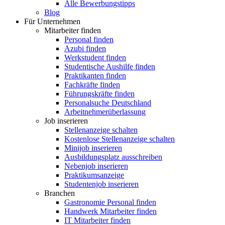
Alle Bewerbungstipps
Blog
Für Unternehmen
Mitarbeiter finden
Personal finden
Azubi finden
Werkstudent finden
Studentische Aushilfe finden
Praktikanten finden
Fachkräfte finden
Führungskräfte finden
Personalsuche Deutschland
Arbeitnehmerüberlassung
Job inserieren
Stellenanzeige schalten
Kostenlose Stellenanzeige schalten
Minijob inserieren
Ausbildungsplatz ausschreiben
Nebenjob inserieren
Praktikumsanzeige
Studentenjob inserieren
Branchen
Gastronomie Personal finden
Handwerk Mitarbeiter finden
IT Mitarbeiter finden