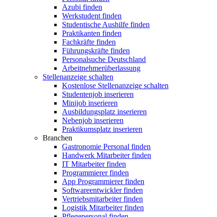
Azubi finden
Werkstudent finden
Studentische Aushilfe finden
Praktikanten finden
Fachkräfte finden
Führungskräfte finden
Personalsuche Deutschland
Arbeitnehmerüberlassung
Stellenanzeige schalten
Kostenlose Stellenanzeige schalten
Studentenjob inserieren
Minijob inserieren
Ausbildungsplatz inserieren
Nebenjob inserieren
Praktikumsplatz inserieren
Branchen
Gastronomie Personal finden
Handwerk Mitarbeiter finden
IT Mitarbeiter finden
Programmierer finden
App Programmierer finden
Softwareentwickler finden
Vertriebsmitarbeiter finden
Logistik Mitarbeiter finden
Pflegepersonal finden