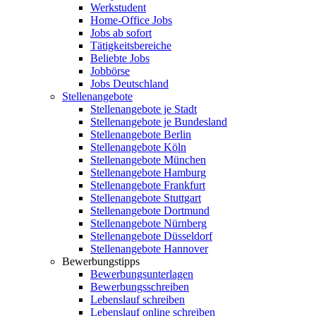
Werkstudent
Home-Office Jobs
Jobs ab sofort
Tätigkeitsbereiche
Beliebte Jobs
Jobbörse
Jobs Deutschland
Stellenangebote
Stellenangebote je Stadt
Stellenangebote je Bundesland
Stellenangebote Berlin
Stellenangebote Köln
Stellenangebote München
Stellenangebote Hamburg
Stellenangebote Frankfurt
Stellenangebote Stuttgart
Stellenangebote Dortmund
Stellenangebote Nürnberg
Stellenangebote Düsseldorf
Stellenangebote Hannover
Bewerbungstipps
Bewerbungsunterlagen
Bewerbungsschreiben
Lebenslauf schreiben
Lebenslauf online schreiben