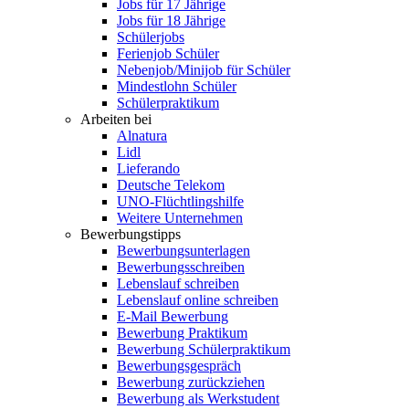
Jobs für 17 Jährige
Jobs für 18 Jährige
Schülerjobs
Ferienjob Schüler
Nebenjob/Minijob für Schüler
Mindestlohn Schüler
Schülerpraktikum
Arbeiten bei
Alnatura
Lidl
Lieferando
Deutsche Telekom
UNO-Flüchtlingshilfe
Weitere Unternehmen
Bewerbungstipps
Bewerbungsunterlagen
Bewerbungsschreiben
Lebenslauf schreiben
Lebenslauf online schreiben
E-Mail Bewerbung
Bewerbung Praktikum
Bewerbung Schülerpraktikum
Bewerbungsgespräch
Bewerbung zurückziehen
Bewerbung als Werkstudent