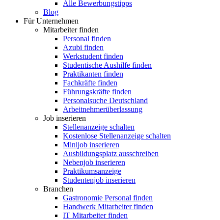
Alle Bewerbungstipps
Blog
Für Unternehmen
Mitarbeiter finden
Personal finden
Azubi finden
Werkstudent finden
Studentische Aushilfe finden
Praktikanten finden
Fachkräfte finden
Führungskräfte finden
Personalsuche Deutschland
Arbeitnehmerüberlassung
Job inserieren
Stellenanzeige schalten
Kostenlose Stellenanzeige schalten
Minijob inserieren
Ausbildungsplatz ausschreiben
Nebenjob inserieren
Praktikumsanzeige
Studentenjob inserieren
Branchen
Gastronomie Personal finden
Handwerk Mitarbeiter finden
IT Mitarbeiter finden