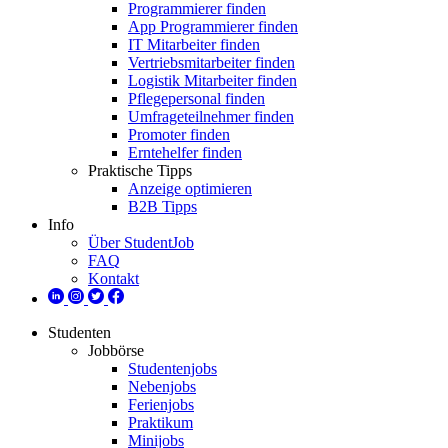
Programmierer finden
App Programmierer finden
IT Mitarbeiter finden
Vertriebsmitarbeiter finden
Logistik Mitarbeiter finden
Pflegepersonal finden
Umfrageteilnehmer finden
Promoter finden
Erntehelfer finden
Praktische Tipps
Anzeige optimieren
B2B Tipps
Info
Über StudentJob
FAQ
Kontakt
Studenten
Jobbörse
Studentenjobs
Nebenjobs
Ferienjobs
Praktikum
Minijobs