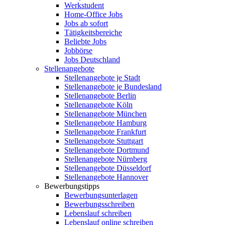
Werkstudent
Home-Office Jobs
Jobs ab sofort
Tätigkeitsbereiche
Beliebte Jobs
Jobbörse
Jobs Deutschland
Stellenangebote
Stellenangebote je Stadt
Stellenangebote je Bundesland
Stellenangebote Berlin
Stellenangebote Köln
Stellenangebote München
Stellenangebote Hamburg
Stellenangebote Frankfurt
Stellenangebote Stuttgart
Stellenangebote Dortmund
Stellenangebote Nürnberg
Stellenangebote Düsseldorf
Stellenangebote Hannover
Bewerbungstipps
Bewerbungsunterlagen
Bewerbungsschreiben
Lebenslauf schreiben
Lebenslauf online schreiben