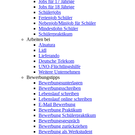
Jobs für 17 Jährige
Jobs für 18 Jährige
Schülerjobs
Ferienjob Schüler
Nebenjob/Minijob für Schüler
Mindestlohn Schüler
Schülerpraktikum
Arbeiten bei
Alnatura
Lidl
Lieferando
Deutsche Telekom
UNO-Flüchtlingshilfe
Weitere Unternehmen
Bewerbungstipps
Bewerbungsunterlagen
Bewerbungsschreiben
Lebenslauf schreiben
Lebenslauf online schreiben
E-Mail Bewerbung
Bewerbung Praktikum
Bewerbung Schülerpraktikum
Bewerbungsgespräch
Bewerbung zurückziehen
Bewerbung als Werkstudent