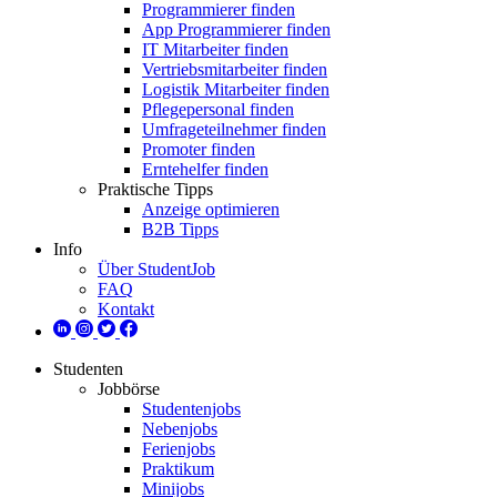
Programmierer finden
App Programmierer finden
IT Mitarbeiter finden
Vertriebsmitarbeiter finden
Logistik Mitarbeiter finden
Pflegepersonal finden
Umfrageteilnehmer finden
Promoter finden
Erntehelfer finden
Praktische Tipps
Anzeige optimieren
B2B Tipps
Info
Über StudentJob
FAQ
Kontakt
Studenten
Jobbörse
Studentenjobs
Nebenjobs
Ferienjobs
Praktikum
Minijobs