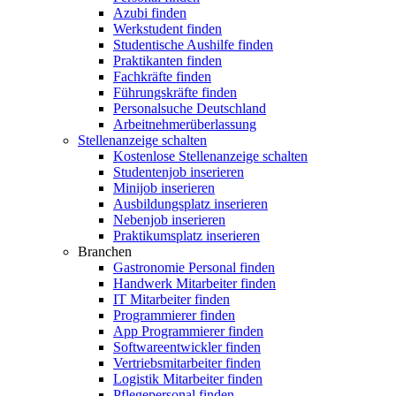
Azubi finden
Werkstudent finden
Studentische Aushilfe finden
Praktikanten finden
Fachkräfte finden
Führungskräfte finden
Personalsuche Deutschland
Arbeitnehmerüberlassung
Stellenanzeige schalten
Kostenlose Stellenanzeige schalten
Studentenjob inserieren
Minijob inserieren
Ausbildungsplatz inserieren
Nebenjob inserieren
Praktikumsplatz inserieren
Branchen
Gastronomie Personal finden
Handwerk Mitarbeiter finden
IT Mitarbeiter finden
Programmierer finden
App Programmierer finden
Softwareentwickler finden
Vertriebsmitarbeiter finden
Logistik Mitarbeiter finden
Pflegepersonal finden