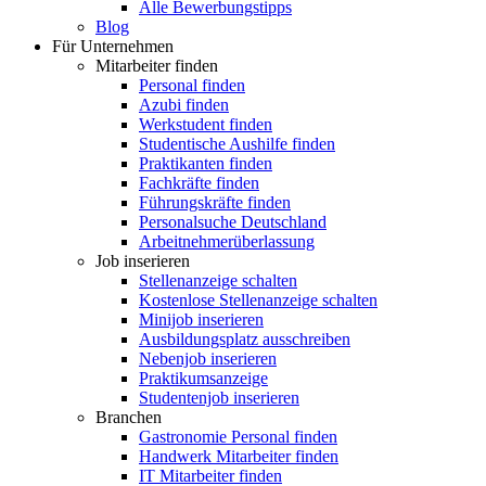
Alle Bewerbungstipps
Blog
Für Unternehmen
Mitarbeiter finden
Personal finden
Azubi finden
Werkstudent finden
Studentische Aushilfe finden
Praktikanten finden
Fachkräfte finden
Führungskräfte finden
Personalsuche Deutschland
Arbeitnehmerüberlassung
Job inserieren
Stellenanzeige schalten
Kostenlose Stellenanzeige schalten
Minijob inserieren
Ausbildungsplatz ausschreiben
Nebenjob inserieren
Praktikumsanzeige
Studentenjob inserieren
Branchen
Gastronomie Personal finden
Handwerk Mitarbeiter finden
IT Mitarbeiter finden