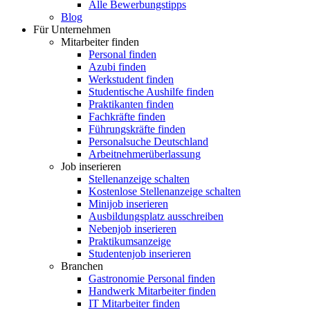
Alle Bewerbungstipps
Blog
Für Unternehmen
Mitarbeiter finden
Personal finden
Azubi finden
Werkstudent finden
Studentische Aushilfe finden
Praktikanten finden
Fachkräfte finden
Führungskräfte finden
Personalsuche Deutschland
Arbeitnehmerüberlassung
Job inserieren
Stellenanzeige schalten
Kostenlose Stellenanzeige schalten
Minijob inserieren
Ausbildungsplatz ausschreiben
Nebenjob inserieren
Praktikumsanzeige
Studentenjob inserieren
Branchen
Gastronomie Personal finden
Handwerk Mitarbeiter finden
IT Mitarbeiter finden