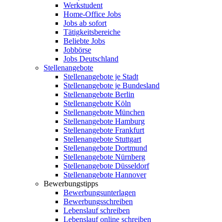
Werkstudent
Home-Office Jobs
Jobs ab sofort
Tätigkeitsbereiche
Beliebte Jobs
Jobbörse
Jobs Deutschland
Stellenangebote
Stellenangebote je Stadt
Stellenangebote je Bundesland
Stellenangebote Berlin
Stellenangebote Köln
Stellenangebote München
Stellenangebote Hamburg
Stellenangebote Frankfurt
Stellenangebote Stuttgart
Stellenangebote Dortmund
Stellenangebote Nürnberg
Stellenangebote Düsseldorf
Stellenangebote Hannover
Bewerbungstipps
Bewerbungsunterlagen
Bewerbungsschreiben
Lebenslauf schreiben
Lebenslauf online schreiben