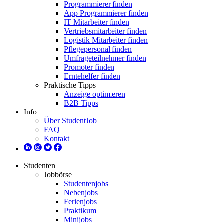
Programmierer finden
App Programmierer finden
IT Mitarbeiter finden
Vertriebsmitarbeiter finden
Logistik Mitarbeiter finden
Pflegepersonal finden
Umfrageteilnehmer finden
Promoter finden
Erntehelfer finden
Praktische Tipps
Anzeige optimieren
B2B Tipps
Info
Über StudentJob
FAQ
Kontakt
Studenten
Jobbörse
Studentenjobs
Nebenjobs
Ferienjobs
Praktikum
Minijobs