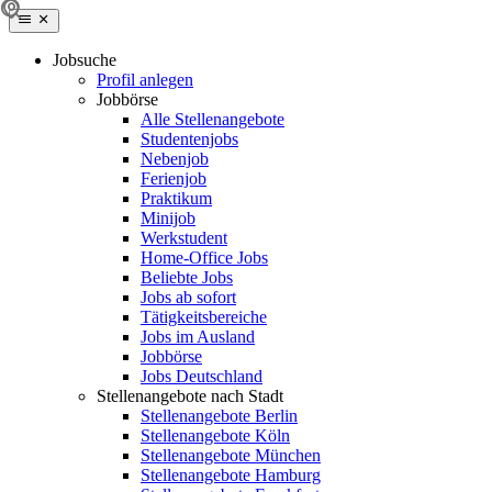
Jobsuche
Profil anlegen
Jobbörse
Alle Stellenangebote
Studentenjobs
Nebenjob
Ferienjob
Praktikum
Minijob
Werkstudent
Home-Office Jobs
Beliebte Jobs
Jobs ab sofort
Tätigkeitsbereiche
Jobs im Ausland
Jobbörse
Jobs Deutschland
Stellenangebote nach Stadt
Stellenangebote Berlin
Stellenangebote Köln
Stellenangebote München
Stellenangebote Hamburg