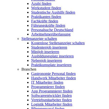
Azubi finden
Werkstudent finden
Studentische Aushilfe finden
Praktikanten finden
Fachkräfte finden
Führungskräfte finden
Personalsuche Deutschland
Arbeitnehmerüberlassung
Stellenanzeige schalten
Kostenlose Stellenanzeige schalten
Studentenjob inserieren
Minijob inserieren
Ausbildungsplatz inserieren
Nebenjob inserieren
Praktikumsplatz inserieren
Branchen
Gastronomie Personal finden
Handwerk Mitarbeiter finden
IT Mitarbeiter finden
Programmierer finden
App Programmierer finden
Softwareentwickler finden
Vertriebsmitarbeiter finden
Logistik Mitarbeiter finden
Pflegepersonal finden