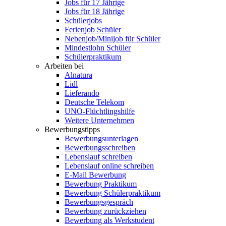
Jobs für 17 Jährige
Jobs für 18 Jährige
Schülerjobs
Ferienjob Schüler
Nebenjob/Minijob für Schüler
Mindestlohn Schüler
Schülerpraktikum
Arbeiten bei
Alnatura
Lidl
Lieferando
Deutsche Telekom
UNO-Flüchtlingshilfe
Weitere Unternehmen
Bewerbungstipps
Bewerbungsunterlagen
Bewerbungsschreiben
Lebenslauf schreiben
Lebenslauf online schreiben
E-Mail Bewerbung
Bewerbung Praktikum
Bewerbung Schülerpraktikum
Bewerbungsgespräch
Bewerbung zurückziehen
Bewerbung als Werkstudent