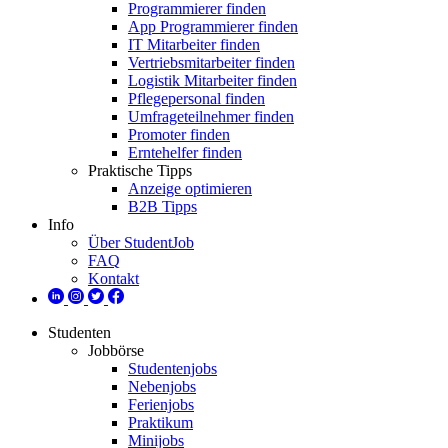
Programmierer finden
App Programmierer finden
IT Mitarbeiter finden
Vertriebsmitarbeiter finden
Logistik Mitarbeiter finden
Pflegepersonal finden
Umfrageteilnehmer finden
Promoter finden
Erntehelfer finden
Praktische Tipps
Anzeige optimieren
B2B Tipps
Info
Über StudentJob
FAQ
Kontakt
Studenten
Jobbörse
Studentenjobs
Nebenjobs
Ferienjobs
Praktikum
Minijobs