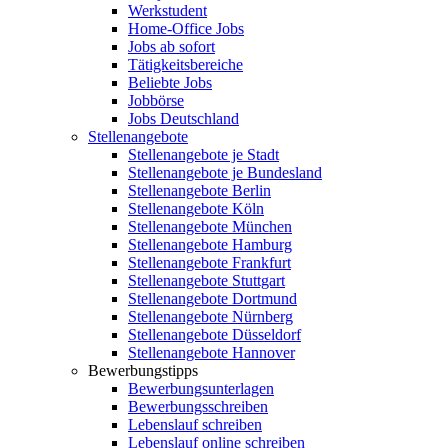
Werkstudent
Home-Office Jobs
Jobs ab sofort
Tätigkeitsbereiche
Beliebte Jobs
Jobbörse
Jobs Deutschland
Stellenangebote
Stellenangebote je Stadt
Stellenangebote je Bundesland
Stellenangebote Berlin
Stellenangebote Köln
Stellenangebote München
Stellenangebote Hamburg
Stellenangebote Frankfurt
Stellenangebote Stuttgart
Stellenangebote Dortmund
Stellenangebote Nürnberg
Stellenangebote Düsseldorf
Stellenangebote Hannover
Bewerbungstipps
Bewerbungsunterlagen
Bewerbungsschreiben
Lebenslauf schreiben
Lebenslauf online schreiben