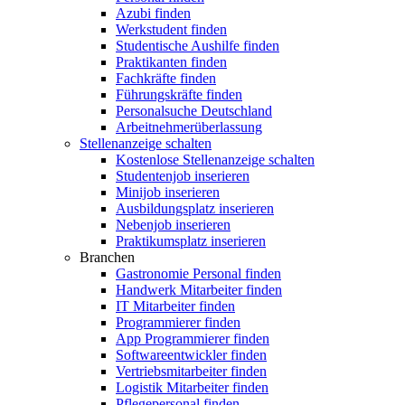
Azubi finden
Werkstudent finden
Studentische Aushilfe finden
Praktikanten finden
Fachkräfte finden
Führungskräfte finden
Personalsuche Deutschland
Arbeitnehmerüberlassung
Stellenanzeige schalten
Kostenlose Stellenanzeige schalten
Studentenjob inserieren
Minijob inserieren
Ausbildungsplatz inserieren
Nebenjob inserieren
Praktikumsplatz inserieren
Branchen
Gastronomie Personal finden
Handwerk Mitarbeiter finden
IT Mitarbeiter finden
Programmierer finden
App Programmierer finden
Softwareentwickler finden
Vertriebsmitarbeiter finden
Logistik Mitarbeiter finden
Pflegepersonal finden