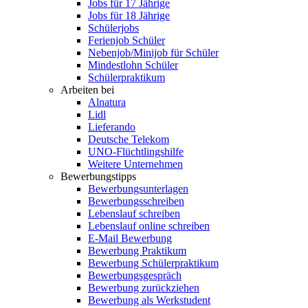
Jobs für 17 Jährige
Jobs für 18 Jährige
Schülerjobs
Ferienjob Schüler
Nebenjob/Minijob für Schüler
Mindestlohn Schüler
Schülerpraktikum
Arbeiten bei
Alnatura
Lidl
Lieferando
Deutsche Telekom
UNO-Flüchtlingshilfe
Weitere Unternehmen
Bewerbungstipps
Bewerbungsunterlagen
Bewerbungsschreiben
Lebenslauf schreiben
Lebenslauf online schreiben
E-Mail Bewerbung
Bewerbung Praktikum
Bewerbung Schülerpraktikum
Bewerbungsgespräch
Bewerbung zurückziehen
Bewerbung als Werkstudent