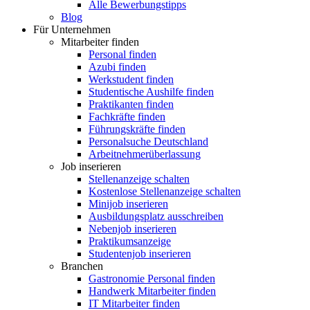
Alle Bewerbungstipps
Blog
Für Unternehmen
Mitarbeiter finden
Personal finden
Azubi finden
Werkstudent finden
Studentische Aushilfe finden
Praktikanten finden
Fachkräfte finden
Führungskräfte finden
Personalsuche Deutschland
Arbeitnehmerüberlassung
Job inserieren
Stellenanzeige schalten
Kostenlose Stellenanzeige schalten
Minijob inserieren
Ausbildungsplatz ausschreiben
Nebenjob inserieren
Praktikumsanzeige
Studentenjob inserieren
Branchen
Gastronomie Personal finden
Handwerk Mitarbeiter finden
IT Mitarbeiter finden