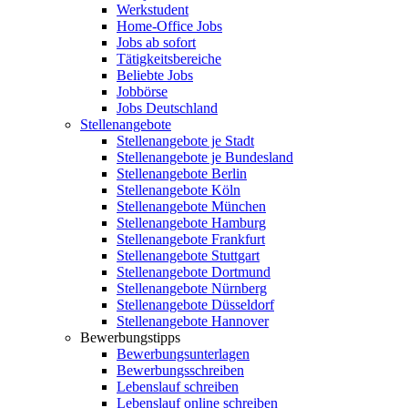
Werkstudent
Home-Office Jobs
Jobs ab sofort
Tätigkeitsbereiche
Beliebte Jobs
Jobbörse
Jobs Deutschland
Stellenangebote
Stellenangebote je Stadt
Stellenangebote je Bundesland
Stellenangebote Berlin
Stellenangebote Köln
Stellenangebote München
Stellenangebote Hamburg
Stellenangebote Frankfurt
Stellenangebote Stuttgart
Stellenangebote Dortmund
Stellenangebote Nürnberg
Stellenangebote Düsseldorf
Stellenangebote Hannover
Bewerbungstipps
Bewerbungsunterlagen
Bewerbungsschreiben
Lebenslauf schreiben
Lebenslauf online schreiben