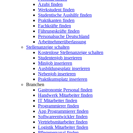
Azubi finden
Werkstudent finden
Studentische Aushilfe finden
Praktikanten finden
Fachkräfte finden
Führungskräfte finden
Personalsuche Deutschland
Arbeitnehmerüberlassung
Stellenanzeige schalten
Kostenlose Stellenanzeige schalten
Studentenjob inserieren
Minijob inserieren
Ausbildungsplatz inserieren
Nebenjob inserieren
Praktikumsplatz inserieren
Branchen
Gastronomie Personal finden
Handwerk Mitarbeiter finden
IT Mitarbeiter finden
Programmierer finden
App Programmierer finden
Softwareentwickler finden
Vertriebsmitarbeiter finden
Logistik Mitarbeiter finden
Pflegepersonal finden