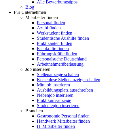
Alle Bewerbungstipps
Blog
Für Unternehmen
Mitarbeiter finden
Personal finden
Azubi finden
Werkstudent finden
Studentische Aushilfe finden
Praktikanten finden
Fachkräfte finden
Führungskräfte finden
Personalsuche Deutschland
Arbeitnehmerüberlassung
Job inserieren
Stellenanzeige schalten
Kostenlose Stellenanzeige schalten
Minijob inserieren
Ausbildungsplatz ausschreiben
Nebenjob inserieren
Praktikumsanzeige
Studentenjob inserieren
Branchen
Gastronomie Personal finden
Handwerk Mitarbeiter finden
IT Mitarbeiter finden