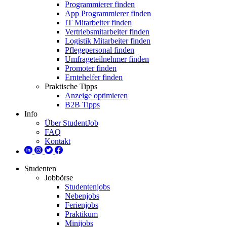
Programmierer finden
App Programmierer finden
IT Mitarbeiter finden
Vertriebsmitarbeiter finden
Logistik Mitarbeiter finden
Pflegepersonal finden
Umfrageteilnehmer finden
Promoter finden
Erntehelfer finden
Praktische Tipps
Anzeige optimieren
B2B Tipps
Info
Über StudentJob
FAQ
Kontakt
Studenten
Jobbörse
Studentenjobs
Nebenjobs
Ferienjobs
Praktikum
Minijobs