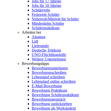
Jobs für 17 Jährige
Jobs für 18 Jährige
Schülerjobs
Ferienjob Schüler
Nebenjob/Minijob für Schüler
Mindestlohn Schüler
Schülerpraktikum
Arbeiten bei
Alnatura
Lidl
Lieferando
Deutsche Telekom
UNO-Flüchtlingshilfe
Weitere Unternehmen
Bewerbungstipps
Bewerbungsunterlagen
Bewerbungsschreiben
Lebenslauf schreiben
Lebenslauf online schreiben
E-Mail Bewerbung
Bewerbung Praktikum
Bewerbung Schülerpraktikum
Bewerbungsgespräch
Bewerbung zurückziehen
Bewerbung als Werkstudent