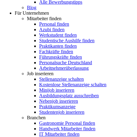
Alle Bewerbungstipps
Blog
Für Unternehmen
Mitarbeiter finden
Personal finden
Azubi finden
Werkstudent finden
Studentische Aushilfe finden
Praktikanten finden
Fachkräfte finden
Führungskräfte finden
Personalsuche Deutschland
Arbeitnehmerüberlassung
Job inserieren
Stellenanzeige schalten
Kostenlose Stellenanzeige schalten
Minijob inserieren
Ausbildungsplatz ausschreiben
Nebenjob inserieren
Praktikumsanzeige
Studentenjob inserieren
Branchen
Gastronomie Personal finden
Handwerk Mitarbeiter finden
IT Mitarbeiter finden