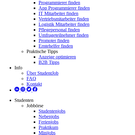
Programmierer finden
App Programmierer finden
IT Mitarbeiter finden
Vertriebsmitarbeiter finden
Logistik Mitarbeiter finden
Pflegepersonal finden
Umfrageteilnehmer finden
Promoter finden
Erntehelfer finden
Praktische Tipps
Anzeige optimieren
B2B Tipps
Info
Über StudentJob
FAQ
Kontakt
Studenten
Jobbörse
Studentenjobs
Nebenjobs
Ferienjobs
Praktikum
Minijobs