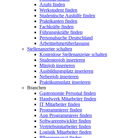
Azubi finden
Werkstudent finden
Studentische Aushilfe finden
Praktikanten finden
Fachkräfte finden
Führungskräfte finden
Personalsuche Deutschland
Arbeitnehmerüberlassung
Stellenanzeige schalten
Kostenlose Stellenanzeige schalten
Studentenjob inserieren
Minijob inserieren
Ausbildungsplatz inserieren
Nebenjob inserieren
Praktikumsplatz inserieren
Branchen
Gastronomie Personal finden
Handwerk Mitarbeiter finden
IT Mitarbeiter finden
Programmierer finden
App Programmierer finden
Softwareentwickler finden
Vertriebsmitarbeiter finden
Logistik Mitarbeiter finden
Pflegepersonal finden