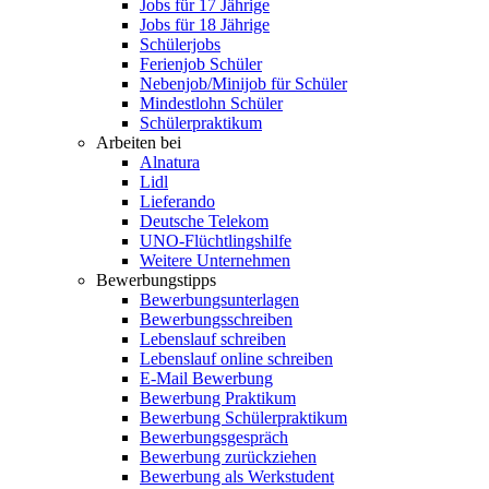
Jobs für 17 Jährige
Jobs für 18 Jährige
Schülerjobs
Ferienjob Schüler
Nebenjob/Minijob für Schüler
Mindestlohn Schüler
Schülerpraktikum
Arbeiten bei
Alnatura
Lidl
Lieferando
Deutsche Telekom
UNO-Flüchtlingshilfe
Weitere Unternehmen
Bewerbungstipps
Bewerbungsunterlagen
Bewerbungsschreiben
Lebenslauf schreiben
Lebenslauf online schreiben
E-Mail Bewerbung
Bewerbung Praktikum
Bewerbung Schülerpraktikum
Bewerbungsgespräch
Bewerbung zurückziehen
Bewerbung als Werkstudent