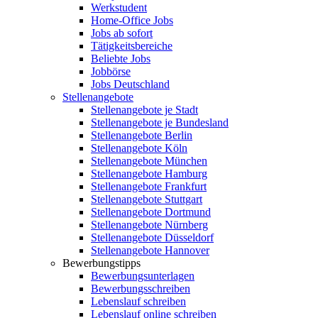
Werkstudent
Home-Office Jobs
Jobs ab sofort
Tätigkeitsbereiche
Beliebte Jobs
Jobbörse
Jobs Deutschland
Stellenangebote
Stellenangebote je Stadt
Stellenangebote je Bundesland
Stellenangebote Berlin
Stellenangebote Köln
Stellenangebote München
Stellenangebote Hamburg
Stellenangebote Frankfurt
Stellenangebote Stuttgart
Stellenangebote Dortmund
Stellenangebote Nürnberg
Stellenangebote Düsseldorf
Stellenangebote Hannover
Bewerbungstipps
Bewerbungsunterlagen
Bewerbungsschreiben
Lebenslauf schreiben
Lebenslauf online schreiben