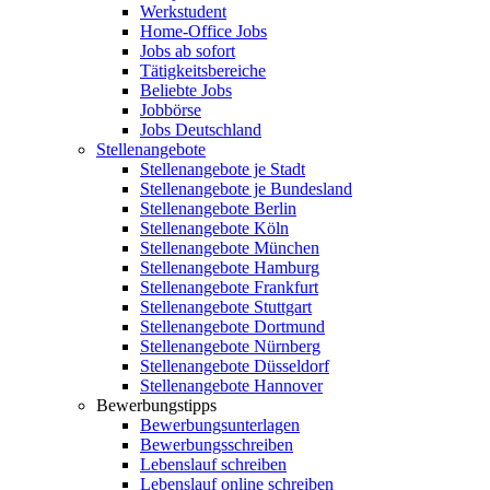
Werkstudent
Home-Office Jobs
Jobs ab sofort
Tätigkeitsbereiche
Beliebte Jobs
Jobbörse
Jobs Deutschland
Stellenangebote
Stellenangebote je Stadt
Stellenangebote je Bundesland
Stellenangebote Berlin
Stellenangebote Köln
Stellenangebote München
Stellenangebote Hamburg
Stellenangebote Frankfurt
Stellenangebote Stuttgart
Stellenangebote Dortmund
Stellenangebote Nürnberg
Stellenangebote Düsseldorf
Stellenangebote Hannover
Bewerbungstipps
Bewerbungsunterlagen
Bewerbungsschreiben
Lebenslauf schreiben
Lebenslauf online schreiben