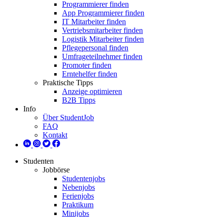
Programmierer finden
App Programmierer finden
IT Mitarbeiter finden
Vertriebsmitarbeiter finden
Logistik Mitarbeiter finden
Pflegepersonal finden
Umfrageteilnehmer finden
Promoter finden
Erntehelfer finden
Praktische Tipps
Anzeige optimieren
B2B Tipps
Info
Über StudentJob
FAQ
Kontakt
Studenten
Jobbörse
Studentenjobs
Nebenjobs
Ferienjobs
Praktikum
Minijobs