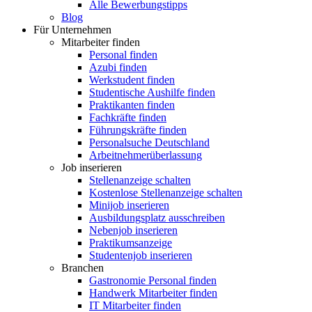
Alle Bewerbungstipps
Blog
Für Unternehmen
Mitarbeiter finden
Personal finden
Azubi finden
Werkstudent finden
Studentische Aushilfe finden
Praktikanten finden
Fachkräfte finden
Führungskräfte finden
Personalsuche Deutschland
Arbeitnehmerüberlassung
Job inserieren
Stellenanzeige schalten
Kostenlose Stellenanzeige schalten
Minijob inserieren
Ausbildungsplatz ausschreiben
Nebenjob inserieren
Praktikumsanzeige
Studentenjob inserieren
Branchen
Gastronomie Personal finden
Handwerk Mitarbeiter finden
IT Mitarbeiter finden