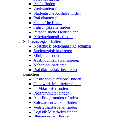
Azubi finden
Werkstudent finden
Studentische Aushilfe finden
Praktikanten finden
Fachkräfte finden
Führungskräfte finden
Personalsuche Deutschland
Arbeitnehmerüberlassung
Stellenanzeige schalten
Kostenlose Stellenanzeige schalten
Studentenjob inserieren
Minijob inserieren
Ausbildungsplatz inserieren
Nebenjob inserieren
Praktikumsplatz inserieren
Branchen
Gastronomie Personal finden
Handwerk Mitarbeiter finden
IT Mitarbeiter finden
Programmierer finden
App Programmierer finden
Softwareentwickler finden
Vertriebsmitarbeiter finden
Logistik Mitarbeiter finden
Pflegepersonal finden