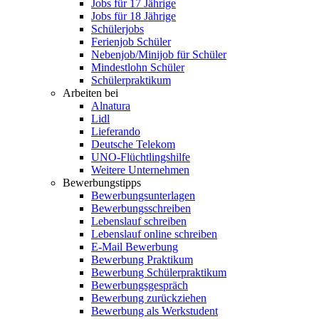
Jobs für 17 Jährige
Jobs für 18 Jährige
Schülerjobs
Ferienjob Schüler
Nebenjob/Minijob für Schüler
Mindestlohn Schüler
Schülerpraktikum
Arbeiten bei
Alnatura
Lidl
Lieferando
Deutsche Telekom
UNO-Flüchtlingshilfe
Weitere Unternehmen
Bewerbungstipps
Bewerbungsunterlagen
Bewerbungsschreiben
Lebenslauf schreiben
Lebenslauf online schreiben
E-Mail Bewerbung
Bewerbung Praktikum
Bewerbung Schülerpraktikum
Bewerbungsgespräch
Bewerbung zurückziehen
Bewerbung als Werkstudent