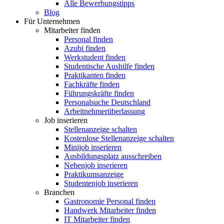
Alle Bewerbungstipps
Blog
Für Unternehmen
Mitarbeiter finden
Personal finden
Azubi finden
Werkstudent finden
Studentische Aushilfe finden
Praktikanten finden
Fachkräfte finden
Führungskräfte finden
Personalsuche Deutschland
Arbeitnehmerüberlassung
Job inserieren
Stellenanzeige schalten
Kostenlose Stellenanzeige schalten
Minijob inserieren
Ausbildungsplatz ausschreiben
Nebenjob inserieren
Praktikumsanzeige
Studentenjob inserieren
Branchen
Gastronomie Personal finden
Handwerk Mitarbeiter finden
IT Mitarbeiter finden