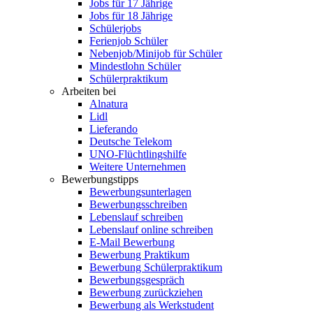
Jobs für 17 Jährige
Jobs für 18 Jährige
Schülerjobs
Ferienjob Schüler
Nebenjob/Minijob für Schüler
Mindestlohn Schüler
Schülerpraktikum
Arbeiten bei
Alnatura
Lidl
Lieferando
Deutsche Telekom
UNO-Flüchtlingshilfe
Weitere Unternehmen
Bewerbungstipps
Bewerbungsunterlagen
Bewerbungsschreiben
Lebenslauf schreiben
Lebenslauf online schreiben
E-Mail Bewerbung
Bewerbung Praktikum
Bewerbung Schülerpraktikum
Bewerbungsgespräch
Bewerbung zurückziehen
Bewerbung als Werkstudent