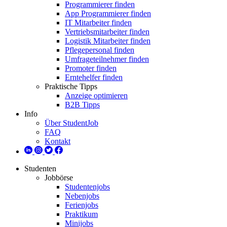
Programmierer finden
App Programmierer finden
IT Mitarbeiter finden
Vertriebsmitarbeiter finden
Logistik Mitarbeiter finden
Pflegepersonal finden
Umfrageteilnehmer finden
Promoter finden
Erntehelfer finden
Praktische Tipps
Anzeige optimieren
B2B Tipps
Info
Über StudentJob
FAQ
Kontakt
Studenten
Jobbörse
Studentenjobs
Nebenjobs
Ferienjobs
Praktikum
Minijobs