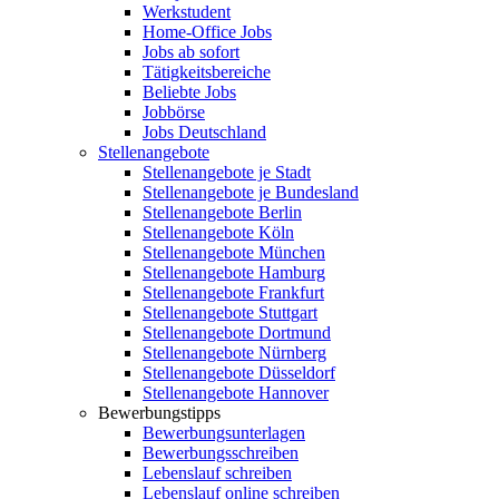
Werkstudent
Home-Office Jobs
Jobs ab sofort
Tätigkeitsbereiche
Beliebte Jobs
Jobbörse
Jobs Deutschland
Stellenangebote
Stellenangebote je Stadt
Stellenangebote je Bundesland
Stellenangebote Berlin
Stellenangebote Köln
Stellenangebote München
Stellenangebote Hamburg
Stellenangebote Frankfurt
Stellenangebote Stuttgart
Stellenangebote Dortmund
Stellenangebote Nürnberg
Stellenangebote Düsseldorf
Stellenangebote Hannover
Bewerbungstipps
Bewerbungsunterlagen
Bewerbungsschreiben
Lebenslauf schreiben
Lebenslauf online schreiben