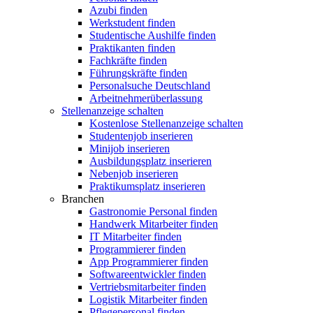
Azubi finden
Werkstudent finden
Studentische Aushilfe finden
Praktikanten finden
Fachkräfte finden
Führungskräfte finden
Personalsuche Deutschland
Arbeitnehmerüberlassung
Stellenanzeige schalten
Kostenlose Stellenanzeige schalten
Studentenjob inserieren
Minijob inserieren
Ausbildungsplatz inserieren
Nebenjob inserieren
Praktikumsplatz inserieren
Branchen
Gastronomie Personal finden
Handwerk Mitarbeiter finden
IT Mitarbeiter finden
Programmierer finden
App Programmierer finden
Softwareentwickler finden
Vertriebsmitarbeiter finden
Logistik Mitarbeiter finden
Pflegepersonal finden