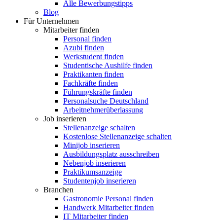
Alle Bewerbungstipps
Blog
Für Unternehmen
Mitarbeiter finden
Personal finden
Azubi finden
Werkstudent finden
Studentische Aushilfe finden
Praktikanten finden
Fachkräfte finden
Führungskräfte finden
Personalsuche Deutschland
Arbeitnehmerüberlassung
Job inserieren
Stellenanzeige schalten
Kostenlose Stellenanzeige schalten
Minijob inserieren
Ausbildungsplatz ausschreiben
Nebenjob inserieren
Praktikumsanzeige
Studentenjob inserieren
Branchen
Gastronomie Personal finden
Handwerk Mitarbeiter finden
IT Mitarbeiter finden