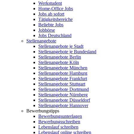
Werkstudent
Home-Office Jobs
Jobs ab sofort
Tätigkeitsbereiche
Beliebte Jobs
Jobbörse
Jobs Deutschland
Stellenangebote
Stellenangebote je Stadt
Stellenangebote je Bundesland
Stellenangebote Berlin
Stellenangebote Köln
Stellenangebote München
Stellenangebote Hamburg
Stellenangebote Frankfurt
Stellenangebote Stuttgart
Stellenangebote Dortmund
Stellenangebote Nürnberg
Stellenangebote Düsseldorf
Stellenangebote Hannover
Bewerbungstipps
Bewerbungsunterlagen
Bewerbungsschreiben
Lebenslauf schreiben
Lebenslauf online schreiben