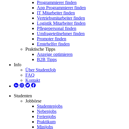
Programmierer finden
App Programmierer finden
IT Mitarbeiter finden
Vertriebsmitarbeiter finden
Logistik Mitarbeiter finden
Pflegepersonal finden
Umfrageteilnehmer finden
Promoter finden
Erntehelfer finden
Praktische Tipps
Anzeige optimieren
B2B Tipps
Info
Über StudentJob
FAQ
Kontakt
Studenten
Jobbörse
Studentenjobs
Nebenjobs
Ferienjobs
Praktikum
Minijobs