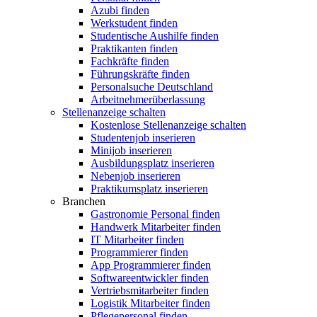
Azubi finden
Werkstudent finden
Studentische Aushilfe finden
Praktikanten finden
Fachkräfte finden
Führungskräfte finden
Personalsuche Deutschland
Arbeitnehmerüberlassung
Stellenanzeige schalten
Kostenlose Stellenanzeige schalten
Studentenjob inserieren
Minijob inserieren
Ausbildungsplatz inserieren
Nebenjob inserieren
Praktikumsplatz inserieren
Branchen
Gastronomie Personal finden
Handwerk Mitarbeiter finden
IT Mitarbeiter finden
Programmierer finden
App Programmierer finden
Softwareentwickler finden
Vertriebsmitarbeiter finden
Logistik Mitarbeiter finden
Pflegepersonal finden