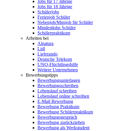
Jobs für 17 Jährige
Jobs für 18 Jährige
Schülerjobs
Ferienjob Schüler
Nebenjob/Minijob für Schüler
Mindestlohn Schüler
Schülerpraktikum
Arbeiten bei
Alnatura
Lidl
Lieferando
Deutsche Telekom
UNO-Flüchtlingshilfe
Weitere Unternehmen
Bewerbungstipps
Bewerbungsunterlagen
Bewerbungsschreiben
Lebenslauf schreiben
Lebenslauf online schreiben
E-Mail Bewerbung
Bewerbung Praktikum
Bewerbung Schülerpraktikum
Bewerbungsgespräch
Bewerbung zurückziehen
Bewerbung als Werkstudent