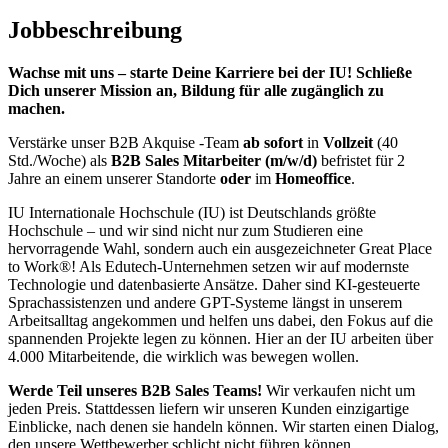
Jobbeschreibung
Wachse mit uns – starte Deine Karriere bei der IU! Schließe
Dich unserer Mission an, Bildung für alle zugänglich zu
machen.
Verstärke unser B2B Akquise -Team
ab sofort
in
Vollzeit
(40
Std./Woche) als
B2B Sales Mitarbeiter (m/w/d)
befristet für 2
Jahre an einem unserer Standorte
oder
im
Homeoffice
.
IU Internationale Hochschule (IU) ist Deutschlands größte
Hochschule – und wir sind nicht nur zum Studieren eine
hervorragende Wahl, sondern auch ein ausgezeichneter Great Place
to Work®! Als Edutech-Unternehmen setzen wir auf modernste
Technologie und datenbasierte Ansätze. Daher sind KI-gesteuerte
Sprachassistenzen und andere GPT-Systeme längst in unserem
Arbeitsalltag angekommen und helfen uns dabei, den Fokus auf die
spannenden Projekte legen zu können. Hier an der IU arbeiten über
4.000 Mitarbeitende, die wirklich was bewegen wollen.
Werde Teil unseres B2B Sales Teams!
Wir verkaufen nicht um
jeden Preis. Stattdessen liefern wir unseren Kunden einzigartige
Einblicke, nach denen sie handeln können. Wir starten einen Dialog,
den unsere Wettbewerber schlicht nicht führen können.