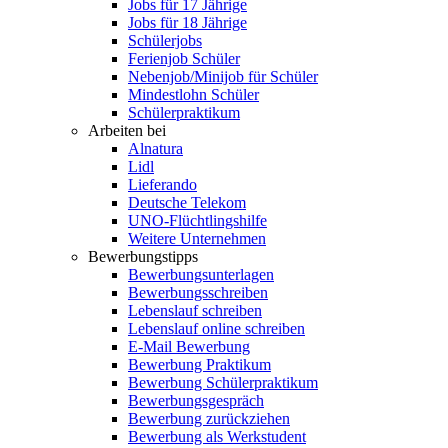
Jobs für 17 Jährige
Jobs für 18 Jährige
Schülerjobs
Ferienjob Schüler
Nebenjob/Minijob für Schüler
Mindestlohn Schüler
Schülerpraktikum
Arbeiten bei
Alnatura
Lidl
Lieferando
Deutsche Telekom
UNO-Flüchtlingshilfe
Weitere Unternehmen
Bewerbungstipps
Bewerbungsunterlagen
Bewerbungsschreiben
Lebenslauf schreiben
Lebenslauf online schreiben
E-Mail Bewerbung
Bewerbung Praktikum
Bewerbung Schülerpraktikum
Bewerbungsgespräch
Bewerbung zurückziehen
Bewerbung als Werkstudent