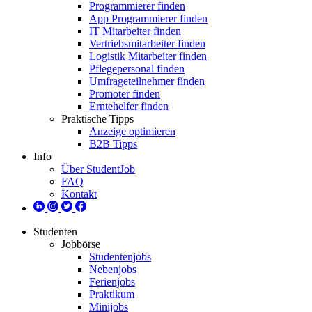
Programmierer finden
App Programmierer finden
IT Mitarbeiter finden
Vertriebsmitarbeiter finden
Logistik Mitarbeiter finden
Pflegepersonal finden
Umfrageteilnehmer finden
Promoter finden
Erntehelfer finden
Praktische Tipps
Anzeige optimieren
B2B Tipps
Info
Über StudentJob
FAQ
Kontakt
Studenten
Jobbörse
Studentenjobs
Nebenjobs
Ferienjobs
Praktikum
Minijobs