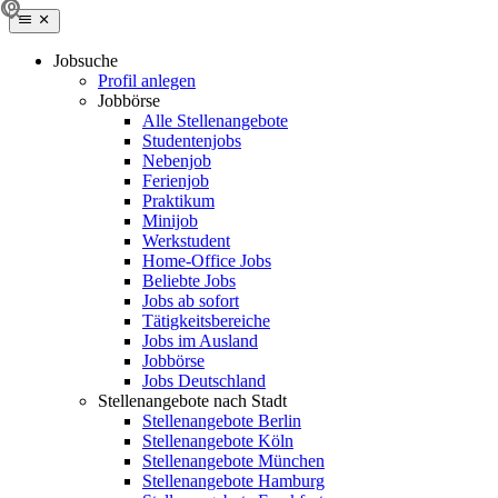
Jobsuche
Profil anlegen
Jobbörse
Alle Stellenangebote
Studentenjobs
Nebenjob
Ferienjob
Praktikum
Minijob
Werkstudent
Home-Office Jobs
Beliebte Jobs
Jobs ab sofort
Tätigkeitsbereiche
Jobs im Ausland
Jobbörse
Jobs Deutschland
Stellenangebote nach Stadt
Stellenangebote Berlin
Stellenangebote Köln
Stellenangebote München
Stellenangebote Hamburg