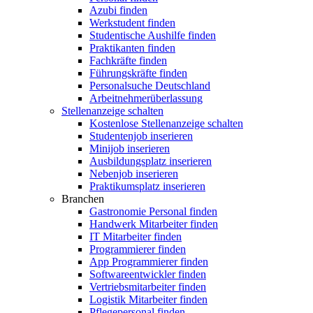
Azubi finden
Werkstudent finden
Studentische Aushilfe finden
Praktikanten finden
Fachkräfte finden
Führungskräfte finden
Personalsuche Deutschland
Arbeitnehmerüberlassung
Stellenanzeige schalten
Kostenlose Stellenanzeige schalten
Studentenjob inserieren
Minijob inserieren
Ausbildungsplatz inserieren
Nebenjob inserieren
Praktikumsplatz inserieren
Branchen
Gastronomie Personal finden
Handwerk Mitarbeiter finden
IT Mitarbeiter finden
Programmierer finden
App Programmierer finden
Softwareentwickler finden
Vertriebsmitarbeiter finden
Logistik Mitarbeiter finden
Pflegepersonal finden