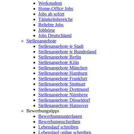
Werkstudent
Home-Office Jobs
Jobs ab sofort
Tätigkeitsbereiche
Beliebte Jobs
Jobbörse
Jobs Deutschland
Stellenangebote
Stellenangebote je Stadt
Stellenangebote je Bundesland
Stellenangebote Berlin
Stellenangebote Köln
Stellenangebote München
Stellenangebote Hamburg
Stellenangebote Frankfurt
Stellenangebote Stuttgart
Stellenangebote Dortmund
Stellenangebote Nürnberg
Stellenangebote Düsseldorf
Stellenangebote Hannover
Bewerbungstipps
Bewerbungsunterlagen
Bewerbungsschreiben
Lebenslauf schreiben
Lebenslauf online schreiben