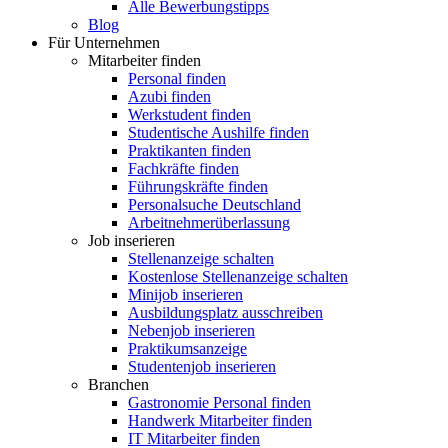
Alle Bewerbungstipps
Blog
Für Unternehmen
Mitarbeiter finden
Personal finden
Azubi finden
Werkstudent finden
Studentische Aushilfe finden
Praktikanten finden
Fachkräfte finden
Führungskräfte finden
Personalsuche Deutschland
Arbeitnehmerüberlassung
Job inserieren
Stellenanzeige schalten
Kostenlose Stellenanzeige schalten
Minijob inserieren
Ausbildungsplatz ausschreiben
Nebenjob inserieren
Praktikumsanzeige
Studentenjob inserieren
Branchen
Gastronomie Personal finden
Handwerk Mitarbeiter finden
IT Mitarbeiter finden