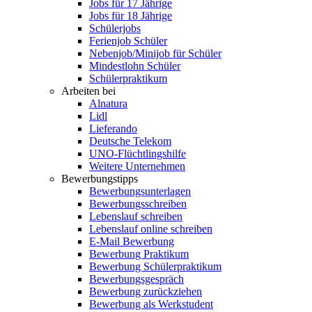
Jobs für 17 Jährige
Jobs für 18 Jährige
Schülerjobs
Ferienjob Schüler
Nebenjob/Minijob für Schüler
Mindestlohn Schüler
Schülerpraktikum
Arbeiten bei
Alnatura
Lidl
Lieferando
Deutsche Telekom
UNO-Flüchtlingshilfe
Weitere Unternehmen
Bewerbungstipps
Bewerbungsunterlagen
Bewerbungsschreiben
Lebenslauf schreiben
Lebenslauf online schreiben
E-Mail Bewerbung
Bewerbung Praktikum
Bewerbung Schülerpraktikum
Bewerbungsgespräch
Bewerbung zurückziehen
Bewerbung als Werkstudent