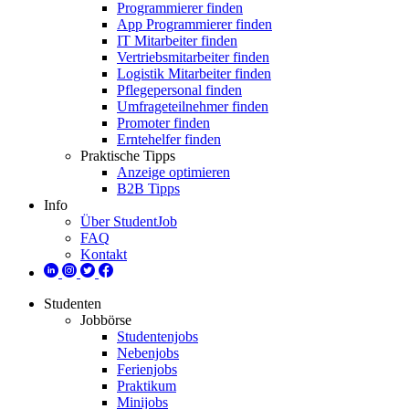
Programmierer finden
App Programmierer finden
IT Mitarbeiter finden
Vertriebsmitarbeiter finden
Logistik Mitarbeiter finden
Pflegepersonal finden
Umfrageteilnehmer finden
Promoter finden
Erntehelfer finden
Praktische Tipps
Anzeige optimieren
B2B Tipps
Info
Über StudentJob
FAQ
Kontakt
Studenten
Jobbörse
Studentenjobs
Nebenjobs
Ferienjobs
Praktikum
Minijobs