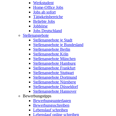
Werkstudent
Home-Office Jobs
Jobs ab sofort
Tätigkeitsbereiche
Beliebte Jobs
Jobbörse
Jobs Deutschland
Stellenangebote
Stellenangebote je Stadt
Stellenangebote je Bundesland
Stellenangebote Berlin
Stellenangebote Köln
Stellenangebote München
Stellenangebote Hamburg
Stellenangebote Frankfurt
Stellenangebote Stuttgart
Stellenangebote Dortmund
Stellenangebote Nürnberg
Stellenangebote Düsseldorf
Stellenangebote Hannover
Bewerbungstipps
Bewerbungsunterlagen
Bewerbungsschreiben
Lebenslauf schreiben
Lebenslauf online schreiben