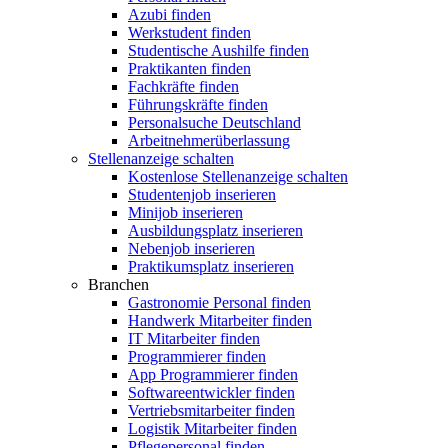
Azubi finden
Werkstudent finden
Studentische Aushilfe finden
Praktikanten finden
Fachkräfte finden
Führungskräfte finden
Personalsuche Deutschland
Arbeitnehmerüberlassung
Stellenanzeige schalten
Kostenlose Stellenanzeige schalten
Studentenjob inserieren
Minijob inserieren
Ausbildungsplatz inserieren
Nebenjob inserieren
Praktikumsplatz inserieren
Branchen
Gastronomie Personal finden
Handwerk Mitarbeiter finden
IT Mitarbeiter finden
Programmierer finden
App Programmierer finden
Softwareentwickler finden
Vertriebsmitarbeiter finden
Logistik Mitarbeiter finden
Pflegepersonal finden