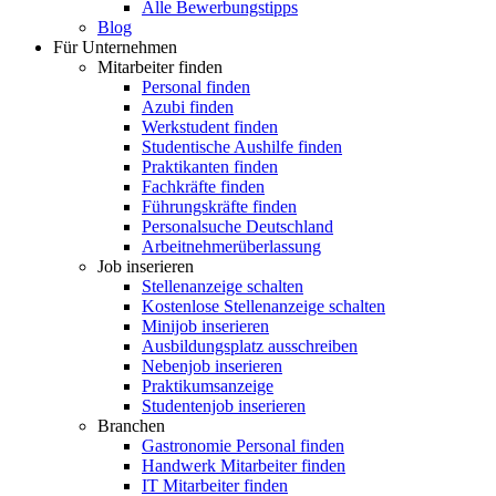
Alle Bewerbungstipps
Blog
Für Unternehmen
Mitarbeiter finden
Personal finden
Azubi finden
Werkstudent finden
Studentische Aushilfe finden
Praktikanten finden
Fachkräfte finden
Führungskräfte finden
Personalsuche Deutschland
Arbeitnehmerüberlassung
Job inserieren
Stellenanzeige schalten
Kostenlose Stellenanzeige schalten
Minijob inserieren
Ausbildungsplatz ausschreiben
Nebenjob inserieren
Praktikumsanzeige
Studentenjob inserieren
Branchen
Gastronomie Personal finden
Handwerk Mitarbeiter finden
IT Mitarbeiter finden